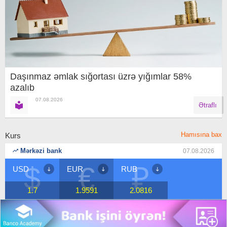
Daşınmaz əmlak sığortası üzrə yığımlar 58%
azalıb
07.08.2026
Ətraflı
Hamısına bax
Kurs
Mərkəzi bank
07.08.2026
$
€
₽
USD
EUR
RUB
1.7
1.9591
2.0816