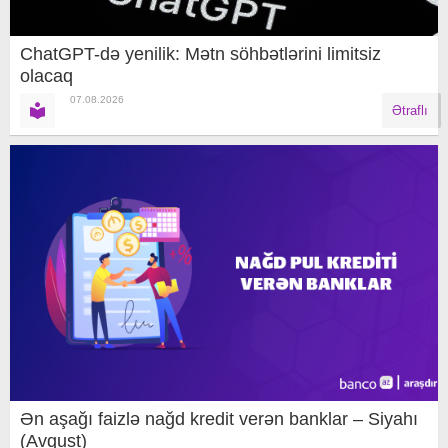
ChatGPT-də yenilik: Mətn söhbətlərini limitsiz
olacaq
07.08.2026
Ətraflı
Ən aşağı faizlə nağd kredit verən banklar – Siyahı
(Avqust)