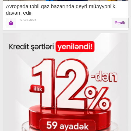
Avropada təbii qaz bazarında qeyri-müəyyənlik
davam edir
07.08.2026
Ətraflı