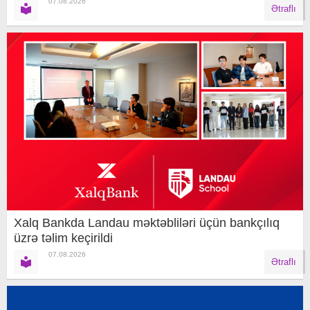
07.08.2026
Ətraflı
Xalq Bankda Landau məktəbliləri üçün bankçılıq
üzrə təlim keçirildi
07.08.2026
Ətraflı