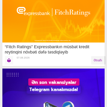
“Fitch Ratings” Expressbankın müsbət kredit
reytinqini növbəti dəfə təsdiqləyib
07.08.2026
Ətraflı