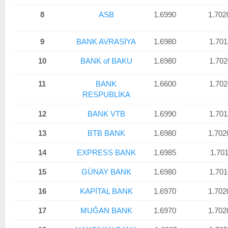
8
ASB
1.6990
1.702
9
BANK AVRASİYA
1.6980
1.701
10
BANK of BAKU
1.6980
1.702
11
BANK
1.6600
1.702
RESPUBLİKA
12
BANK VTB
1.6990
1.701
13
BTB BANK
1.6980
1.702
14
EXPRESS BANK
1.6985
1.701
15
GÜNAY BANK
1.6980
1.701
16
KAPİTAL BANK
1.6970
1.702
17
MUĞAN BANK
1.6970
1.702