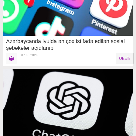
Azərbaycanda iyulda ən çox istifadə edilən sosial
şəbəkələr açıqlanıb
07.08.2026
Ətraflı