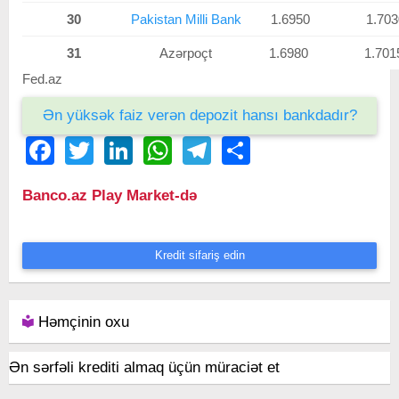
30
Pakistan Milli Bank
1.6950
1.703
31
Azərpoçt
1.6980
1.701
Fed.az
Ən yüksək faiz verən depozit hansı bankdadır?
Facebook
Twitter
LinkedIn
WhatsApp
Telegram
Share
Banco.az Play Market-də
Kredit sifariş edin
Həmçinin oxu
Ən sərfəli krediti almaq üçün müraciət et