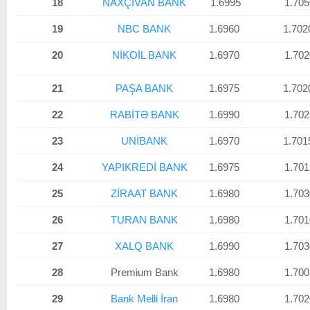
18
NAXÇIVAN BANK
1.6995
1.705
19
NBC BANK
1.6960
1.702
20
NİKOİL BANK
1.6970
1.702
21
PAŞA BANK
1.6975
1.702
22
RABİTƏ BANK
1.6990
1.702
23
UNİBANK
1.6970
1.701
24
YAPIKREDİ BANK
1.6975
1.701
25
ZİRAAT BANK
1.6980
1.703
26
TURAN BANK
1.6980
1.701
27
XALQ BANK
1.6990
1.703
28
Premium Bank
1.6980
1.700
29
Bank Melli İran
1.6980
1.702