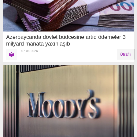
Azərbaycanda dövlət büdcəsinə artıq ödəmələr 3
milyard manata yaxınlaşıb
07.08.2026
Ətraflı