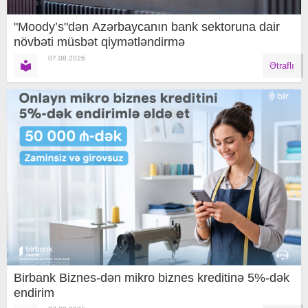
"Moody’s"dən Azərbaycanın bank sektoruna dair
növbəti müsbət qiymətləndirmə
07.08.2026
Ətraflı
Birbank Biznes-dən mikro biznes kreditinə 5%-dək
endirim