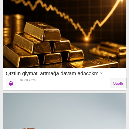
Qızılın qiyməti artmağa davam edəcəkmi?
07.08.2026
Ətraflı