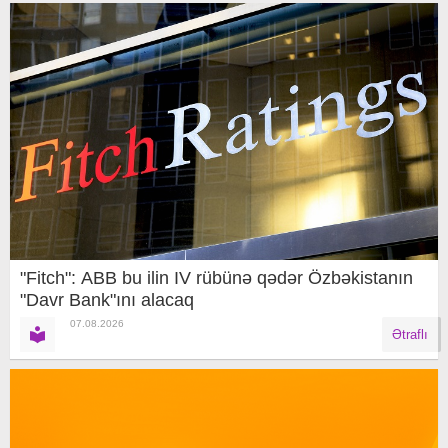
"Fitch": ABB bu ilin IV rübünə qədər Özbəkistanın
"Davr Bank"ını alacaq
07.08.2026
Ətraflı