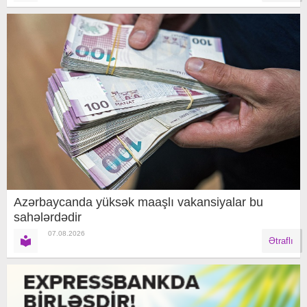
Azərbaycanda yüksək maaşlı vakansiyalar bu
sahələrdədir
07.08.2026
Ətraflı