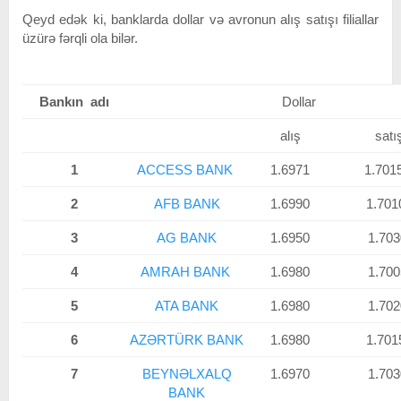
Qeyd edək ki, banklarda dollar və avronun alış satışı filiallar
üzürə fərqli ola bilər.
Bankın adı
Dollar
A
alış
satı
1
ACCESS BANK
1.6971
1.70
2
AFB BANK
1.6990
1.701
3
AG BANK
1.6950
1.703
4
AMRAH BANK
1.6980
1.700
5
ATA BANK
1.6980
1.702
6
AZƏRTÜRK BANK
1.6980
1.701
7
BEYNƏLXALQ
1.6970
1.703
BANK