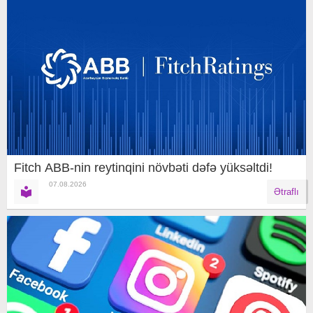
Fitch ABB-nin reytinqini növbəti dəfə yüksəltdi!
07.08.2026
Ətraflı