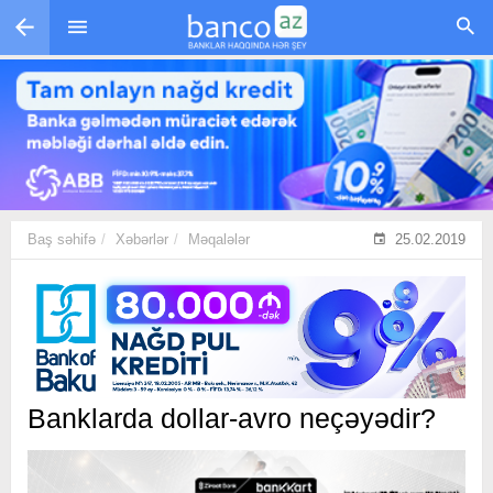
Skip to main content
Baş səhifə
Xəbərlər
Məqalələr
25.02.2019
Banklarda dollar-avro neçəyədir?