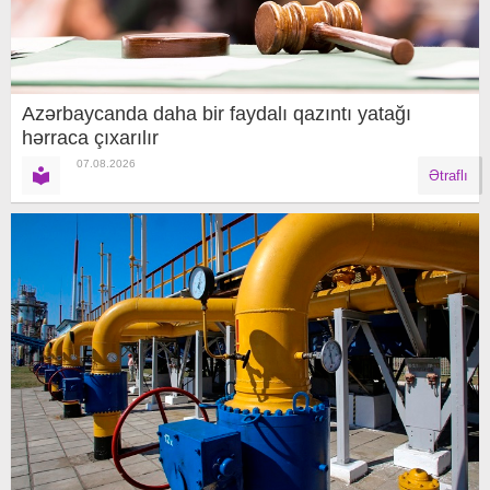
Azərbaycanda daha bir faydalı qazıntı yatağı
hərraca çıxarılır
07.08.2026
Ətraflı