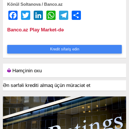
Könül Soltanova / Banco.az
Facebook
Twitter
LinkedIn
WhatsApp
Telegram
Share
Banco.az Play Market-də
Kredit sifariş edin
Həmçinin oxu
Ən sərfəli krediti almaq üçün müraciət et