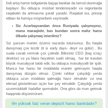
İndi artıq həmin bölgələrdə başqa banklar da təmsil olunmağa
başlayır. Bu olduqca müsbət tendensiyadır və regionlarda
rəqabətin də artmasına şərait yaradır. Rəqabət isə, prinsip
etibarı ilə həmişə müştərilərin xeyrinədir.
Siz Azərbaycandan öncə Rusiyada çalışmışınız,
mənə maraqlıdır, bəs bundan sonra məhz hansı
ölkədə çalışmaq istərdiniz?
Siz şəxsən mənim özümü nəzərdə tutursunuz. Bu haqda
danışmaq çox tezdir (it is early days- deyir və gülür) . Bu
suala cavab vermək çox çətindir. Bilirsiniz CEO (baş icraçı
direktor) və ya İdarə heyətinin sədri olmaq, hər bir kəsdən
böyük məsuliyyət tələb edir, bu olduqca məsuliyyətli bir işdir.
Məncə hər hansı bir müddətdə mənim getməyim haqda
danışmaq düzgün olmaz. Çünki rəhbər çalışdığı yerdə
olduqca uzun müddətə qalmağa hazır olmalıdır və ona
etimad göstərilməsi üçün hər şey etməlidir. Çalışdığı yerdə
uzunmüddətli hədəflər qurmalıdır. Ona görə də mən getmək
haqqında düşünmürəm.
Ən yüksək faiz verən depozit hansı bankdadır?