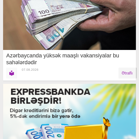
Azərbaycanda yüksək maaşlı vakansiyalar bu
sahələrdədir
07.08.2026
Ətraflı