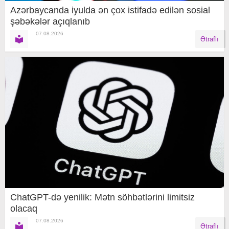
Azərbaycanda iyulda ən çox istifadə edilən sosial
şəbəkələr açıqlanıb
07.08.2026
Ətraflı
ChatGPT-də yenilik: Mətn söhbətlərini limitsiz
olacaq
07.08.2026
Ətraflı