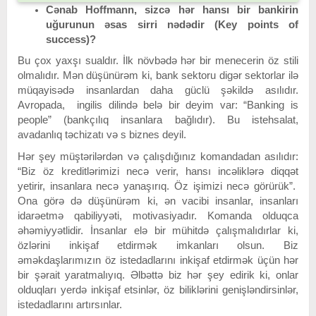
Cənab Hoffmann, sizcə hər hansı bir bankirin
uğurunun əsas sirri nədədir (Key points of
success)?
Bu çox yaxşı sualdır. İlk növbədə hər bir menecerin öz stili
olmalıdır. Mən düşünürəm ki, bank sektoru digər sektorlar ilə
müqayisədə insanlardan daha güclü şəkildə asılıdır.
Avropada, ingilis dilində belə bir deyim var: “Banking is
people” (bankçılıq insanlara bağlıdır). Bu istehsalat,
avadanlıq təchizatı və s biznes deyil.
Hər şey müştərilərdən və çalışdığınız komandadan asılıdır:
“Biz öz kreditlərimizi necə verir, hansı incəliklərə diqqət
yetirir, insanlara necə yanaşırıq. Öz işimizi necə görürük”.
Ona görə də düşünürəm ki, ən vacibi insanlar, insanları
idarəetmə qabiliyyəti, motivasiyadır. Komanda olduqca
əhəmiyyətlidir. İnsanlar elə bir mühitdə çalışmalıdırlar ki,
özlərini inkişaf etdirmək imkanları olsun. Biz
əməkdaşlarımızın öz istedadlarını inkişaf etdirmək üçün hər
bir şərait yaratmalıyıq. Əlbəttə biz hər şey edirik ki, onlar
olduqları yerdə inkişaf etsinlər, öz biliklərini genişləndirsinlər,
istedadlarını artırsınlar.