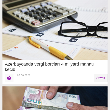
Azərbaycanda vergi borcları 4 milyard manatı
keçib
07.08.2026
Ətraflı