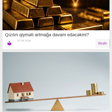
Qızılın qiyməti artmağa davam edəcəkmi?
07.08.2026
Ətraflı