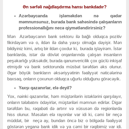
Ən sərfəli nağdlaşdırma hansı bankdadır?
Azərbaycanda işləməkdən nə qədər
məmnunsunuz, burada bank sahəsində çalışanların
professionallığını necə qiymətləndirirsiniz?
Mən Azərbaycanın bank sektoru ilə bağlı olduqca pozitiv
fikirdəyəm və o, ildən ilə daha yaxşı olmağa dəyişir. Mən
bildiyiniz kimi, artıq bir ildən çoxdur ki, burada işləyirəm. İstər
banklarda, istər də dövlət orqanlarında çalışan insanların
peşəkarlığı yüksəkdir, burada qanunvericilik çox güclü inkişaf
etmişdir və bank sektorunda müsbət tərəfdən əks olunur.
Əgər böyük bankların əksəriyyətinin fəaliyyət nəticələrinə
baxsaq, onların çoxunun olduqca uğurlu olduğunu görəcəyik.
Yaxşı qazanırlar, elə deyil?
Yox, nəinki qazanırlar, həm müştərilərin istəklərini qarşılayır,
onların tələbatını ödəyirlər, müştəriləri məmnun edirlər. Digər
tərəfdən bu, rəqabəti də artırır və xüsusən də regionlarda
hiss olunur. Məsələn elə rayonlar var idi ki, cəmi bir neçə
müddət, bir neçə ay, bundan öncə biz o bölgədə fəaliyyət
göstərən yeganə bank idik və ya cəmi bir rəqibimiz var idi.