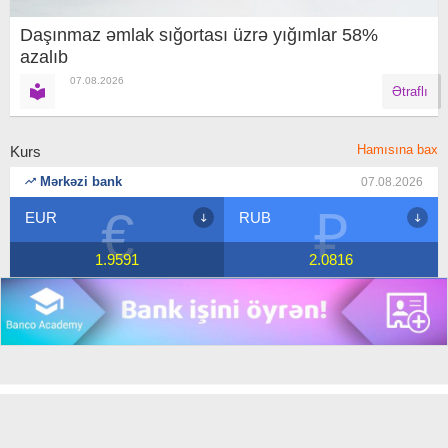
Daşınmaz əmlak sığortası üzrə yığımlar 58%
azalıb
07.08.2026
Ətraflı
Hamısına bax
Kurs
Mərkəzi bank
07.08.2026
€
₽
EUR
RUB
1.9591
2.0816
Copyright © 2018 Banco.az