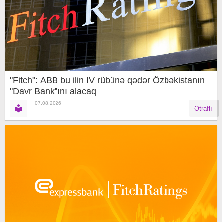
"Fitch": ABB bu ilin IV rübünə qədər Özbəkistanın
"Davr Bank"ını alacaq
07.08.2026
Ətraflı