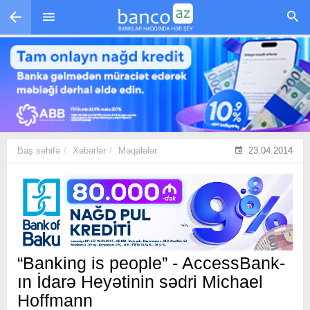
Skip to main content
Baş səhifə
Xəbərlər
Məqalələr
23.04.2014
“Banking is people” - AccessBank-
ın İdarə Heyətinin sədri Michael
Hoffmann