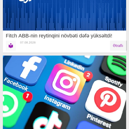
Fitch ABB-nin reytinqini növbəti dəfə yüksəltdi!
07.08.2026
Ətraflı