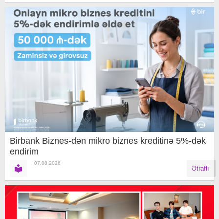
Birbank Biznes-dən mikro biznes kreditinə 5%-dək
endirim
07.08.2026
Ətraflı