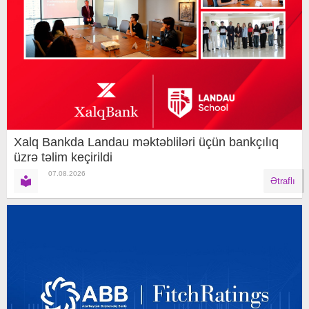
Xalq Bankda Landau məktəbliləri üçün bankçılıq
üzrə təlim keçirildi
07.08.2026
Ətraflı