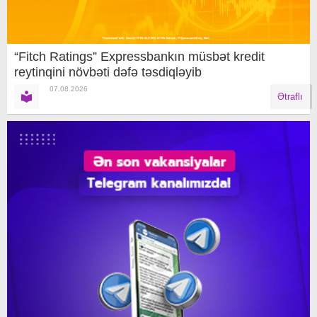
“Fitch Ratings” Expressbankın müsbət kredit
reytinqini növbəti dəfə təsdiqləyib
07.08.2026
Ətraflı