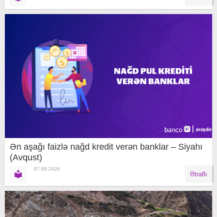
Ən aşağı faizlə nağd kredit verən banklar – Siyahı
(Avqust)
07.08.2026
Ətraflı