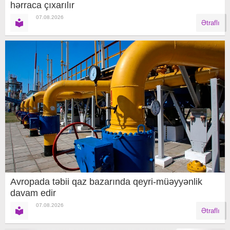
hərraca çıxarılır
07.08.2026
Ətraflı
Avropada təbii qaz bazarında qeyri-müəyyənlik
davam edir
07.08.2026
Ətraflı