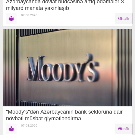
Azərbaycanda dövlət büdcəsinə artıq ödəmələr 3
milyard manata yaxınlaşıb
07.08.2026
Ətraflı
"Moody’s"dən Azərbaycanın bank sektoruna dair
növbəti müsbət qiymətləndirmə
07.08.2026
Ətraflı