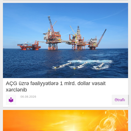
AÇG üzrə fəaliyyətlərə 1 mlrd. dollar vəsait
xərclənib
06.08.2026
Ətraflı