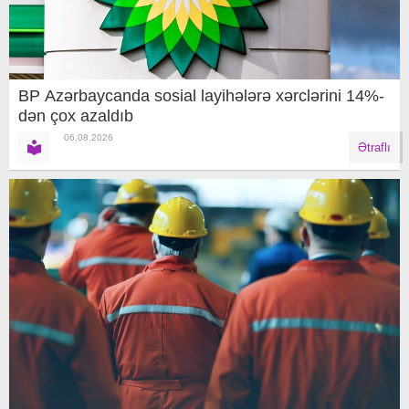
BP Azərbaycanda sosial layihələrə xərclərini 14%-
dən çox azaldıb
06.08.2026
Ətraflı