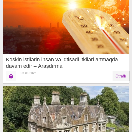
Kəskin istilərin insan və iqtisadi itkiləri artmaqda
davam edir – Araşdırma
06.08.2026
Ətraflı