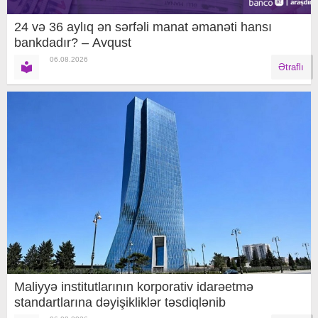
24 və 36 aylıq ən sərfəli manat əmanəti hansı
bankdadır? – Avqust
06.08.2026
Ətraflı
Maliyyə institutlarının korporativ idarəetmə
standartlarına dəyişikliklər təsdiqlənib