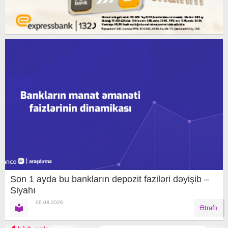
Son 1 ayda bu bankların depozit faziləri dəyişib –
Siyahı
06.08.2026
Ətraflı