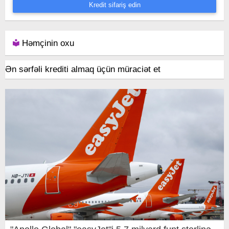
Kredit sifariş edin
Həmçinin oxu
Ən sərfəli krediti almaq üçün müraciət et