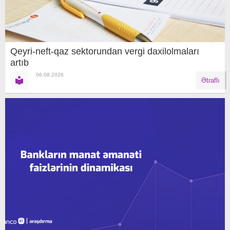
Qeyri-neft-qaz sektorundan vergi daxilolmaları
artıb
06.08.2026
Ətraflı