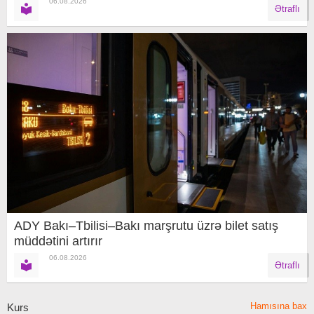
06.08.2026
Ətraflı
ADY Bakı–Tbilisi–Bakı marşrutu üzrə bilet satış
müddətini artırır
06.08.2026
Ətraflı
Hamısına bax
Kurs