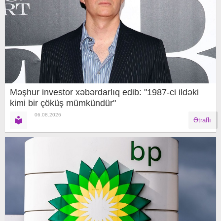
Məşhur investor xəbərdarlıq edib: "1987-ci ildəki
kimi bir çöküş mümkündür"
06.08.2026
Ətraflı