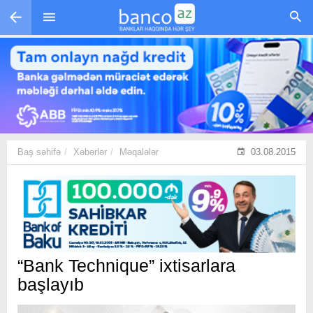
Skip to main content
Baş səhifə
Xəbərlər
Məqalələr
03.08.2015
“Bank Technique” ixtisarlara
başlayıb