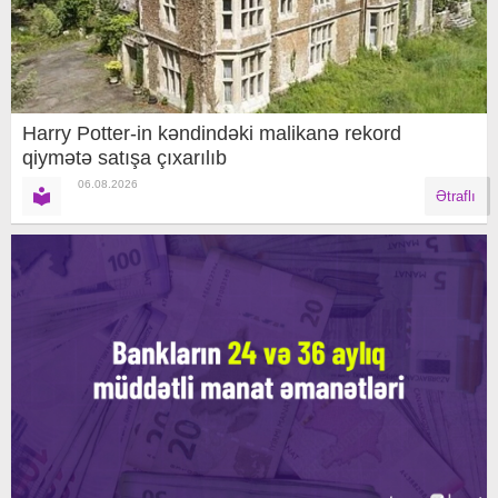
Harry Potter-in kəndindəki malikanə rekord
qiymətə satışa çıxarılıb
06.08.2026
Ətraflı