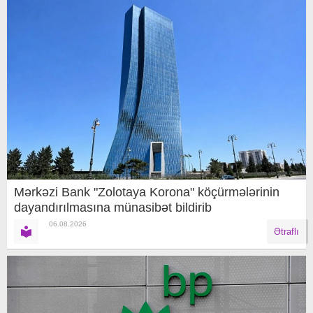
Mərkəzi Bank "Zolotaya Korona" köçürmələrinin
dayandırılmasına münasibət bildirib
06.08.2026
Ətraflı