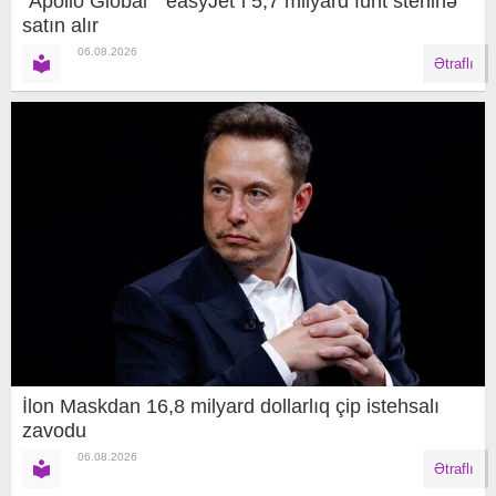
"Apollo Global" "easyJet"i 5,7 milyard funt sterlinə
satın alır
06.08.2026
Ətraflı
İlon Maskdan 16,8 milyard dollarlıq çip istehsalı
zavodu
06.08.2026
Ətraflı