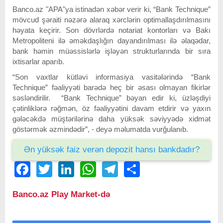
Banco.az "APA"ya istinadən xəbər verir ki, “Bank Technique”
mövcud şəraiti nəzərə alaraq xərclərin optimallaşdırılmasını
həyata keçirir. Son dövrlərdə notariat kontorları və Bakı
Metropoliteni ilə əməkdaşlığın dayandırılması ilə əlaqədar,
bank həmin müəssislərlə işləyən strukturlarında bir sıra
ixtisarlar aparıb.
“Son vaxtlar kütləvi informasiya vasitələrində “Bank
Technique” fəaliyyəti barədə heç bir əsası olmayan fikirlər
səsləndirilir. “Bank Technique” bəyan edir ki, üzləşdiyi
çətinliklərə rəğmən, öz fəaliyyətini davam etdirir və yaxın
gələcəkdə müştərilərinə daha yüksək səviyyədə xidmət
göstərmək əzmindədir”, - deyə məlumatda vurğulanıb.
Ən yüksək faiz verən depozit hansı bankdadır?
Facebook
Twitter
LinkedIn
WhatsApp
Telegram
Share
Banco.az Play Market-də