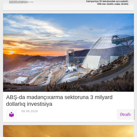
ABŞ-da mədənçıxarma sektoruna 3 milyard
dollarlıq investisiya
08.08.2026
Ətraflı