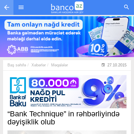
Skip to main content
Baş səhifə
Xəbərlər
Məqalələr
27.10.2015
“Bank Technique” in rəhbərliyində
dəyişiklik olub