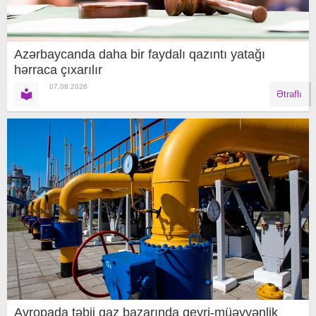
Azərbaycanda daha bir faydalı qazıntı yatağı
hərraca çıxarılır
07.08.2026
Ətraflı
Avropada təbii qaz bazarında qeyri-müəyyənlik