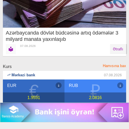
Azərbaycanda dövlət büdcəsinə artıq ödəmələr 3
milyard manata yaxınlaşıb
07.08.2026
Ətraflı
Hamısına bax
Kurs
Mərkəzi bank
07.08.2026
€
₽
EUR
RUB
1.9591
2.0816