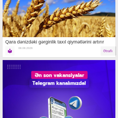
Qara dənizdəki gərginlik taxıl qiymətlərini artırır
08.08.2026
Ətraflı