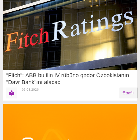
"Fitch": ABB bu ilin IV rübünə qədər Özbəkistanın
"Davr Bank"ını alacaq
07.08.2026
Ətraflı