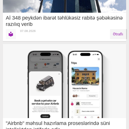
Aİ 348 peykdən ibarət təhlükəsiz rabitə şəbəkəsinə
razılıq verib
07.08.2026
Ətraflı
"Airbnb" məhsul hazırlama proseslərində süni