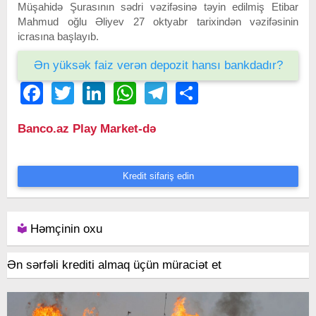
Müşahidə Şurasının sədri vəzifəsinə təyin edilmiş Etibar
Mahmud oğlu Əliyev 27 oktyabr tarixindən vəzifəsinin
icrasına başlayıb.
Ən yüksək faiz verən depozit hansı bankdadır?
Facebook
Twitter
LinkedIn
WhatsApp
Telegram
Share
Banco.az Play Market-də
Kredit sifariş edin
Həmçinin oxu
Ən sərfəli krediti almaq üçün müraciət et