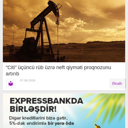
"Citi" üçüncü rüb üzrə neft qiyməti proqnozunu
artırıb
07.08.2026
Ətraflı