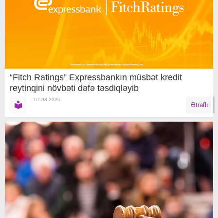
“Fitch Ratings” Expressbankın müsbət kredit
reytinqini növbəti dəfə təsdiqləyib
07.08.2026
Ətraflı