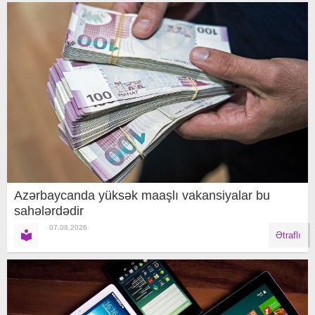
Azərbaycanda yüksək maaşlı vakansiyalar bu
sahələrdədir
07.08.2026
Ətraflı