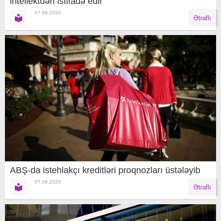
intellektdən istifadə edir
07.08.2026
Ətraflı
ABŞ-da istehlakçı kreditləri proqnozları üstələyib
07.08.2026
Ətraflı