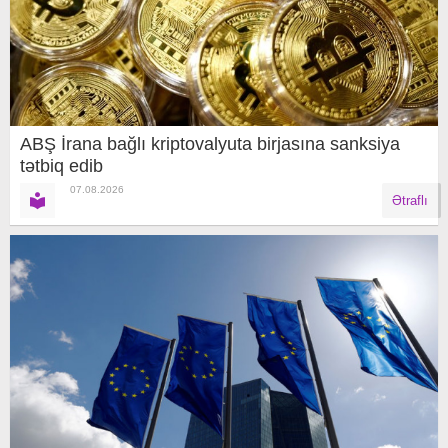
ABŞ İrana bağlı kriptovalyuta birjasına sanksiya
tətbiq edib
07.08.2026
Ətraflı