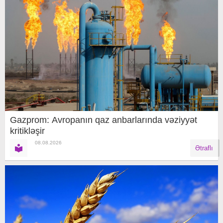
Gazprom: Avropanın qaz anbarlarında vəziyyət
kritikləşir
08.08.2026
Ətraflı