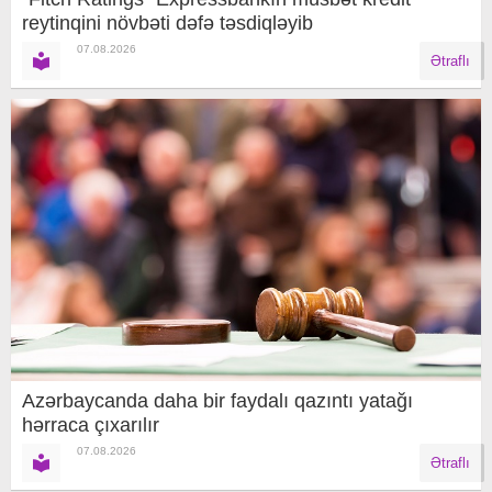
reytinqini növbəti dəfə təsdiqləyib
07.08.2026
Ətraflı
Azərbaycanda daha bir faydalı qazıntı yatağı
hərraca çıxarılır
07.08.2026
Ətraflı