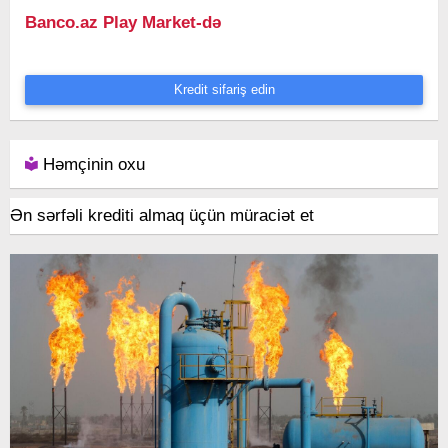
Banco.az Play Market-də
Kredit sifariş edin
Həmçinin oxu
Ən sərfəli krediti almaq üçün müraciət et