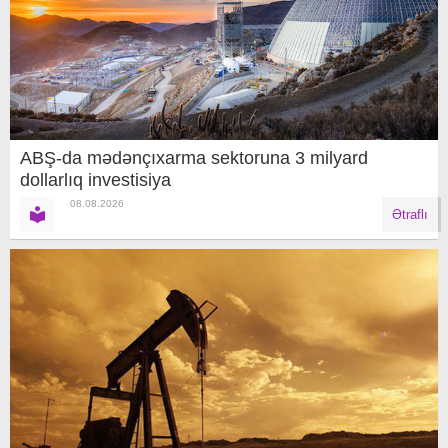
ABŞ-da mədənçıxarma sektoruna 3 milyard
dollarlıq investisiya
08.08.2026
Ətraflı