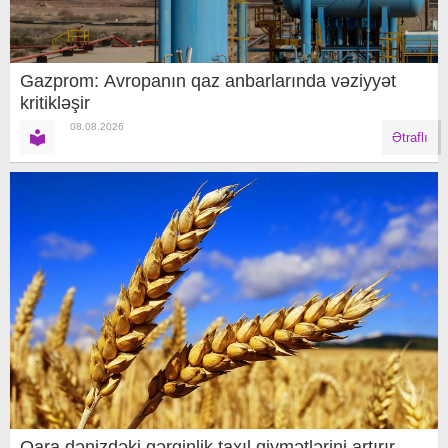
Gazprom: Avropanın qaz anbarlarında vəziyyət
kritikləşir
08.08.2026
Ətraflı
Qara dənizdəki gərginlik taxıl qiymətlərini artırır