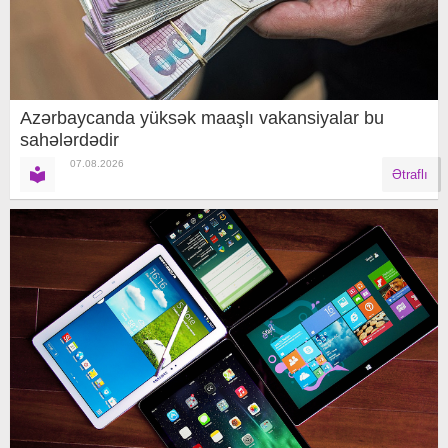
Azərbaycanda yüksək maaşlı vakansiyalar bu
sahələrdədir
07.08.2026
Ətraflı