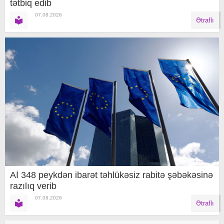
tətbiq edib
07.08.2026
Ətraflı
Aİ 348 peykdən ibarət təhlükəsiz rabitə şəbəkəsinə
razılıq verib
07.08.2026
Ətraflı