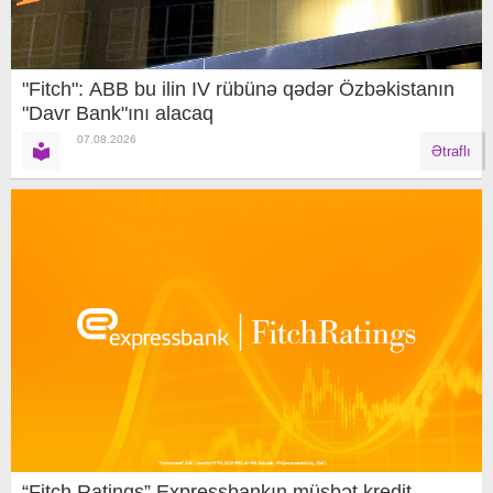
"Fitch": ABB bu ilin IV rübünə qədər Özbəkistanın
"Davr Bank"ını alacaq
07.08.2026
Ətraflı
“Fitch Ratings” Expressbankın müsbət kredit