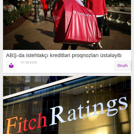
ABŞ-da istehlakçı kreditləri proqnozları üstələyib
07.08.2026
Ətraflı