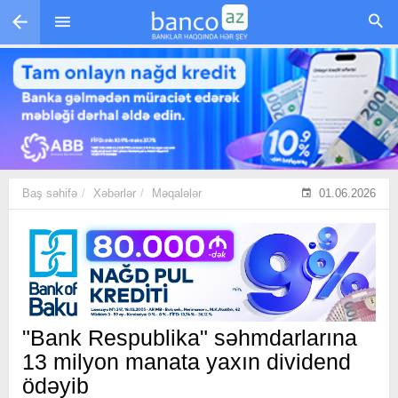
Skip to main content
Baş səhifə
Xəbərlər
Məqalələr
01.06.2026
"Bank Respublika" səhmdarlarına
13 milyon manata yaxın dividend
ödəyib