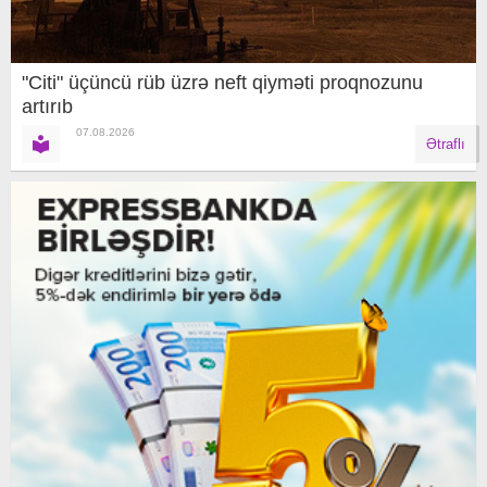
"Citi" üçüncü rüb üzrə neft qiyməti proqnozunu
artırıb
07.08.2026
Ətraflı