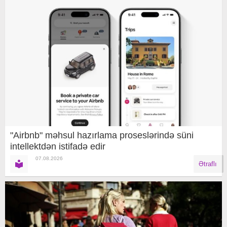
"Airbnb" məhsul hazırlama proseslərində süni
intellektdən istifadə edir
07.08.2026
Ətraflı