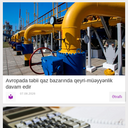
Avropada təbii qaz bazarında qeyri-müəyyənlik
davam edir
07.08.2026
Ətraflı