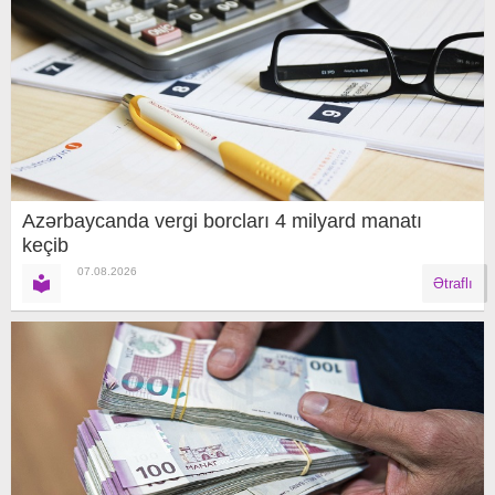
Azərbaycanda vergi borcları 4 milyard manatı
keçib
07.08.2026
Ətraflı