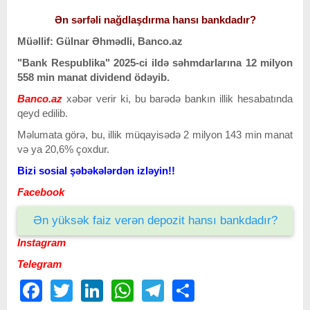
Ən sərfəli nağdlaşdırma hansı bankdadır?
Müəllif: Gülnar Əhmədli, Banco.az
"Bank Respublika" 2025-ci ildə səhmdarlarına 12 milyon
558 min manat dividend ödəyib.
Banco.az
xəbər verir ki, bu barədə b
ankın illik hesabatında
qeyd edilib.
Məlumata görə, bu, illik müqayisədə 2 milyon 143 min manat
və ya 20,6% çoxdur.
Bizi sosial şəbəkələrdən izləyin!!
Facebook
Ən yüksək faiz verən depozit hansı bankdadır?
Instagram
Telegram
Facebook
Twitter
LinkedIn
WhatsApp
Telegram
Share