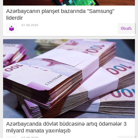
Azərbaycanın planşet bazarında "Samsung"
liderdir
07.08.2026
Ətraflı
Azərbaycanda dövlət büdcəsinə artıq ödəmələr 3
milyard manata yaxınlaşıb
07.08.2026