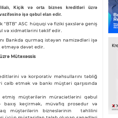
ilialı,
Kiçik və orta biznes kreditləri üzrə
əzifəsinə işə qəbul elan edir.
nk “BTB” ASC hüquqi və fiziki şəxslərə geniş
və xidmətlərini təklif edir.
ını Bankda qurmaq istəyən namizədləri işə
k etməyə dəvət edir.
i üzrə Mütəxəssis
reditlərini və korporativ məhsullarını təbliğ
i cəlb etmək və bankı müştəri qarşısında
şi etmiş müştərilərin müraciətlərini qəbul
nə baxış keçirmək, müvafiq prosedur və
aq müştərilərin bizneslərinin təhlilini
si üçün müştəridən tələb olunan sənədləri