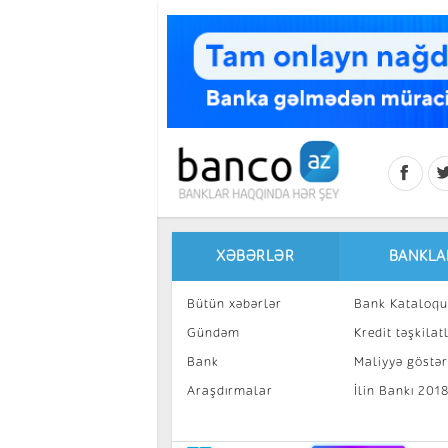
Skip to main content
XƏBƏRLƏR
BANKLA
Bütün xəbərlər
Bank Kataloqu
Gündəm
Kredit təşkilatl
Bank
Maliyyə göstəri
Araşdırmalar
İlin Bankı 201
İnvestisiya