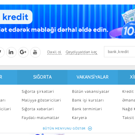
Daxil ol
Qeydiyyatdan keç
R
SIĞORTA
VAKANSIYALAR
X
Sığorta şirkətləri
Bütün vakansiyalar
Kredit 
arı
Maliyyə göstəriciləri
Bank işi kursları
Əmanə
ciləri
Sığorta xəbərləri
Bank terminləri
Nağd K
8
Faydalı məlumatlar
Karyera
Taksit
Sığorta kalkulyatoru
Peşakar inkişaf
İpotek
BÜTÜN MENYUNU GÖSTƏR