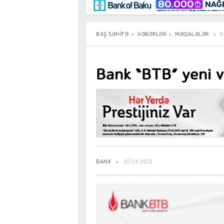
Maraqlı
BancoTV
Müsahibə
BAŞ SƏHIFƏ
XƏBƏRLƏR
MƏQALƏLƏR
B
Bank “BTB” yeni v
BANK
07.04.2023