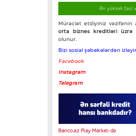
Ən yüksək faiz 
Müraciət etdiyiniz vəzifənin
orta biznes kreditləri üzrə
olunur.
Bizi sosial şəbəkələrdən izləyin
Facebook
Instagram
Telegram
Banco.az Play Market-də