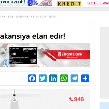
Kampa
Bizi TELEGRAM
Kart si
ANK “BTB” YENI VAKANSIYA ELAN EDIR!
akansiya elan edir!
Facebook
Twitter
LinkedIn
WhatsApp
Telegra
Share