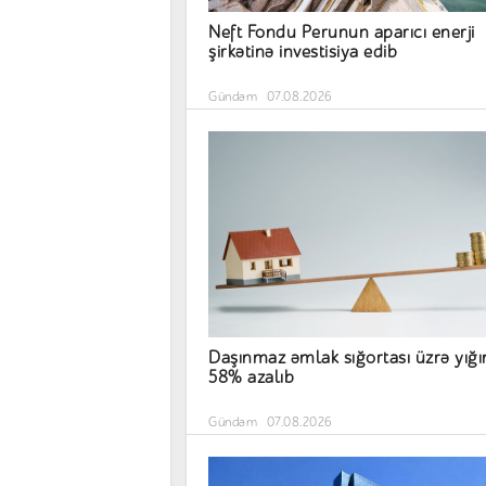
Neft Fondu Perunun aparıcı enerji
şirkətinə investisiya edib
Gündəm
07.08.2026
Daşınmaz əmlak sığortası üzrə yığ
58% azalıb
Gündəm
07.08.2026