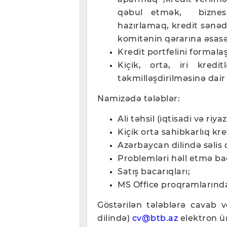
qəbul etmək, biznesi
hazırlamaq, kredit sənə
komitənin qərarına əsasə
Kredit portfelini formal
Kiçik, orta, iri kredi
təkmilləşdirilməsinə dair
Namizədə tələblər:
Ali təhsil (iqtisadi və riyaz
Kiçik orta sahibkarlıq kred
Azərbaycan dilində səlis d
Problemləri həll etmə bac
Satış bacarıqları;
MS Office proqramlarında
Göstərilən tələblərə cavab 
dilində)
cv@btb.az
elektron ü