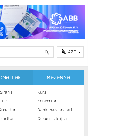
AZE
IDMƏTLƏR
MƏZƏNNƏ
Sifarişi
Kurs
tlər
Konvertor
reditlər
Bank məzənnələri
 Kartlar
Xüsusi Təkliflər
a