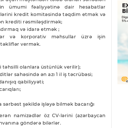
n ümumi fəaliyyətinə dair hesabatlar
dlərini kredit komitəsində təqdim etmək və
n krediti rəsmiləşdirmək;
aşdırmaq və idarə etmək ;
tlər və korporativ məhsullar üzrə işin
 təkliflər vermək.
i təhsilli olanlara üstünlük verilir);
itlər sahəsində ən azı 1 il iş təcrübəsi;
anışıq qabiliyyəti;
arıqları;
 sərbəst şəkildə işləyə bilmək bacarığı
verən namizədlər öz CV-lərini (azərbaycan
nvanına göndərə bilərlər.