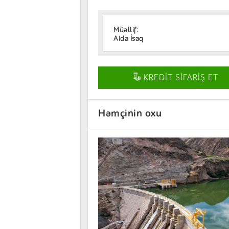
Müəllif:
Aida İsaq
KREDİT SİFARİŞ ET
Həmçinin oxu