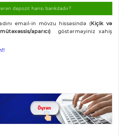
verən depozit hansı bankdadır?
 adını email-in mövzu hissəsində (
Kiçik və
mütəxəssis/aparıcı)
göstərməyiniz xahiş
!!