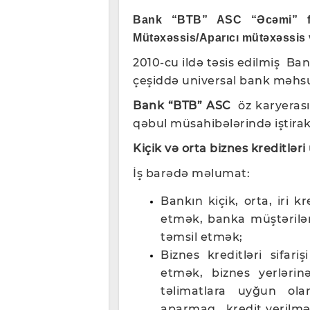
Bank “BTB” ASC
“Əcəmi” f
Mütəxəssis
/Aparıcı mütəxəssis v
2010-cu ildə təsis edilmiş Ba
çeşiddə universal bank məhsul 
Bank “BTB” ASC
öz karyeras
qəbul müsahibələrində iştira
Kiçik və orta biznes kreditlər
İş barədə məlumat:
Bankın kiçik, orta, iri k
etmək, banka müştərilər
təmsil etmək;
Biznes kreditləri sifari
etmək, biznes yerləri
təlimatlara uyğun olar
aparmaq ,kredit verilmə