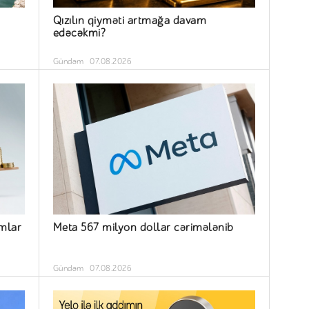
Qızılın qiyməti artmağa davam
edəcəkmi?
Gündəm
07.08.2026
ımlar
Meta 567 milyon dollar cərimələnib
Gündəm
07.08.2026