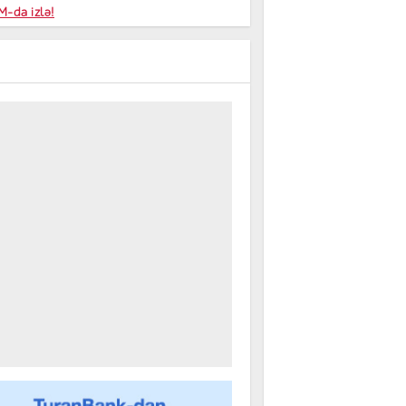
niyalar
-da izlə!
farişi
m