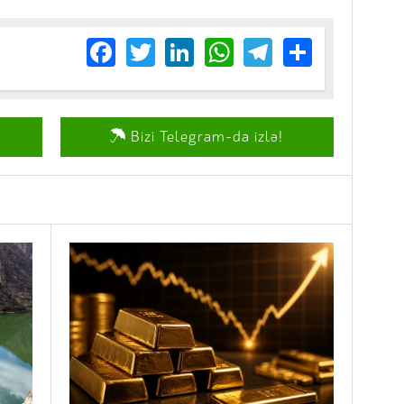
Facebook
Twitter
LinkedIn
WhatsApp
Telegram
Share
Bizi Telegram-da izlə!