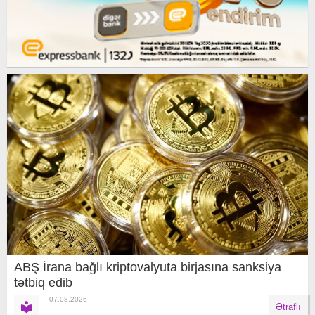
ABŞ İrana bağlı kriptovalyuta birjasına sanksiya
tətbiq edib
07.08.2026
Ətraflı