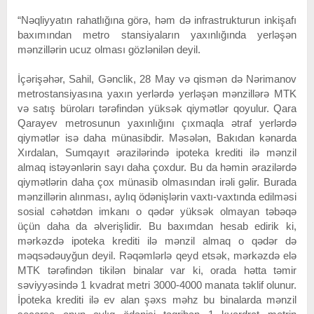
“Nəqliyyatın rahatlığına görə, həm də infrastrukturun inkişafı
baxımından metro stansiyaların yaxınlığında yerləşən
mənzillərin ucuz olması gözlənilən deyil.
İçərişəhər, Sahil, Gənclik, 28 May və qismən də Nərimanov
metrostansiyasına yaxın yerlərdə yerləşən mənzillərə MTK
və satış büroları tərəfindən yüksək qiymətlər qoyulur. Qara
Qarayev metrosunun yaxınlığını çıxmaqla ətraf yerlərdə
qiymətlər isə daha münasibdir. Məsələn, Bakıdan kənarda
Xırdalan, Sumqayıt ərazilərində ipoteka krediti ilə mənzil
almaq istəyənlərin sayı daha çoxdur. Bu da həmin ərazilərdə
qiymətlərin daha çox münasib olmasından irəli gəlir. Burada
mənzillərin alınması, aylıq ödənişlərin vaxtı-vaxtında edilməsi
sosial cəhətdən imkanı o qədər yüksək olmayan təbəqə
üçün daha da əlverişlidir. Bu baxımdan hesab edirik ki,
mərkəzdə ipoteka krediti ilə mənzil almaq o qədər də
məqsədəuyğun deyil. Rəqəmlərlə qeyd etsək, mərkəzdə elə
MTK tərəfindən tikilən binalar var ki, orada hətta təmir
səviyyəsində 1 kvadrat metri 3000-4000 manata təklif olunur.
İpoteka krediti ilə ev alan şəxs məhz bu binalarda mənzil