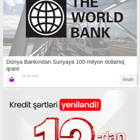
Dünya Bankından Suriyaya 100 milyon dollarlıq
qrant
08.08.2026
Ətraflı