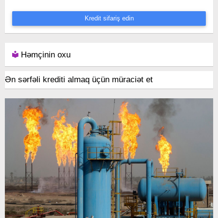
Kredit sifariş edin
Həmçinin oxu
Ən sərfəli krediti almaq üçün müraciət et