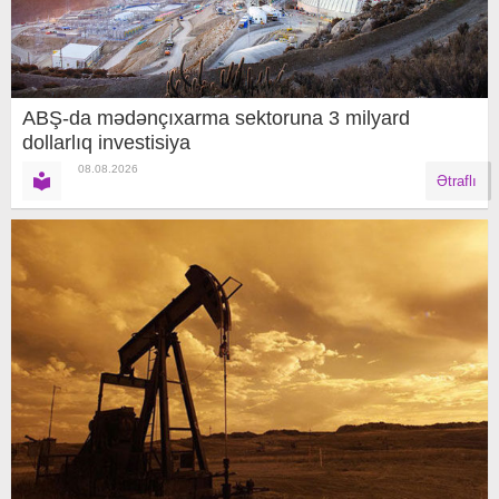
ABŞ-da mədənçıxarma sektoruna 3 milyard
dollarlıq investisiya
08.08.2026
Ətraflı