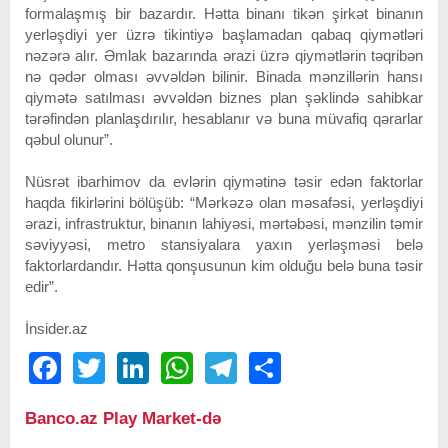
formalaşmış bir bazardır. Hətta binanı tikən şirkət binanın
yerləşdiyi yer üzrə tikintiyə başlamadan qabaq qiymətləri
nəzərə alır. Əmlak bazarında ərazi üzrə qiymətlərin təqribən
nə qədər olması əvvəldən bilinir. Binada mənzillərin hansı
qiymətə satılması əvvəldən biznes plan şəklində sahibkar
tərəfindən planlaşdırılır, hesablanır və buna müvafiq qərarlar
qəbul olunur”.
Nüsrət ibarhimov da evlərin qiymətinə təsir edən faktorlar
haqda fikirlərini bölüşüb: “Mərkəzə olan məsafəsi, yerləşdiyi
ərazi, infrastruktur, binanın lahiyəsi, mərtəbəsi, mənzilin təmir
səviyyəsi, metro stansiyalara yaxın yerləşməsi belə
faktorlardandır. Hətta qonşusunun kim olduğu belə buna təsir
edir”.
İnsider.az
Facebook
Twitter
LinkedIn
WhatsApp
Telegram
Share
Banco.az Play Market-də