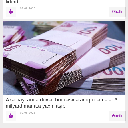
liderdir
07.08.2026
Ətraflı
Azərbaycanda dövlət büdcəsinə artıq ödəmələr 3
milyard manata yaxınlaşıb
07.08.2026
Ətraflı