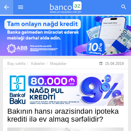
Skip to main content
Baş səhifə
Xəbərlər
Məqalələr
15.04.2019
Bakının hansı ərazisindən ipoteka
krediti ilə ev almaq sərfəlidir?