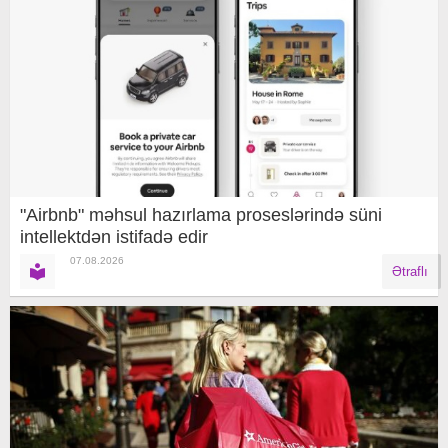
"Airbnb" məhsul hazırlama proseslərində süni
intellektdən istifadə edir
07.08.2026
Ətraflı