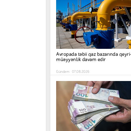
Avropada təbii qaz bazarında qeyri
müəyyənlik davam edir
Gündəm
07.08.2026