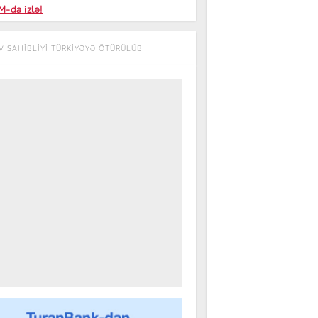
niyalar
-da izlə!
farişi
V SAHIBLIYI TÜRKIYƏYƏ ÖTÜRÜLÜB
m