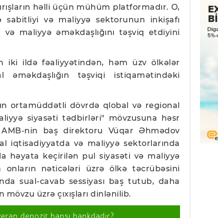
rışların həlli üçün mühüm platformadır. O,
ə sabitliyi və maliyyə sektorunun inkişafı
i və maliyyə əməkdaşlığını təşviq etdiyini
 iki ildə fəaliyyətindən, həm üzv ölkələr
 əməkdaşlığın təşviqi istiqamətindəki
ın ortamüddətli dövrdə qlobal və regional
liyyə siyasəti tədbirləri" mövzusuna həsr
b. AMB-nin baş direktoru Vüqar Əhmədov
al iqtisadiyyatda və maliyyə sektorlarında
a həyata keçirilən pul siyasəti və maliyyə
in onların nəticələri üzrə ölkə təcrübəsini
da sual-cavab sessiyası baş tutub, daha
mövzu üzrə çıxışları dinlənilib.
verən depozit hansı bankdadır?