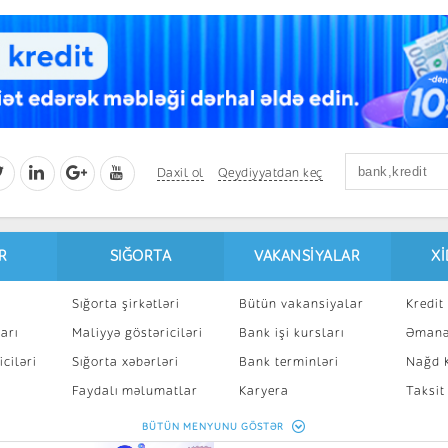
Daxil ol
Qeydiyyatdan keç
R
SIĞORTA
VAKANSIYALAR
X
Sığorta şirkətləri
Bütün vakansiyalar
Kredit 
arı
Maliyyə göstəriciləri
Bank işi kursları
Əmanə
ciləri
Sığorta xəbərləri
Bank terminləri
Nağd K
8
Faydalı məlumatlar
Karyera
Taksit
Sığorta kalkulyatoru
Peşakar inkişaf
İpotek
BÜTÜN MENYUNU GÖSTƏR