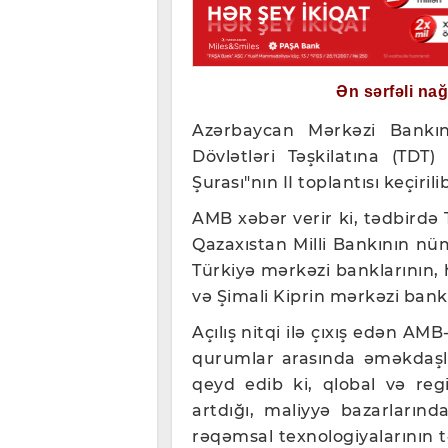
Ən sərfəli na
Azərbaycan Mərkəzi Bankın
Dövlətləri Təşkilatına (TDT)
Şurası"nın II toplantısı keçirilib
AMB xəbər verir ki, tədbirdə
Qazaxıstan Milli Bankının nü
Türkiyə mərkəzi banklarının
və Şimali Kiprin mərkəzi bankla
Açılış nitqi ilə çıxış edən AM
qurumlar arasında əməkdaşlıq
qeyd edib ki, qlobal və regi
artdığı, maliyyə bazarlarında
rəqəmsal texnologiyalarının t