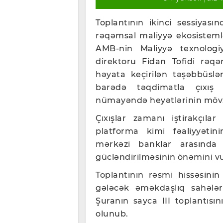
Toplantının ikinci sessiyası
rəqəmsal maliyyə ekosisteml
AMB-nin Maliyyə texnologiy
direktoru Fidan Tofidi rəqə
həyata keçirilən təşəbbüslə
barədə təqdimatla çıxış 
nümayəndə heyətlərinin mövzu 
Çıxışlar zamanı iştirakçıla
platforma kimi fəaliyyətin
mərkəzi banklar arasında 
gücləndirilməsinin önəmini v
Toplantının rəsmi hissəsini
gələcək əməkdaşlıq sahələr
Şuranın sayca III toplantısın
olunub.