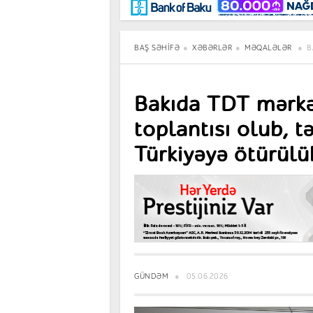
Maraqlı
BancoTV
Müsahibə
BAŞ SƏHIFƏ
XƏBƏRLƏR
MƏQALƏLƏR
B
Bakıda TDT mərkəz
toplantısı olub, t
Türkiyəyə ötürülü
GÜNDƏM
05.06.2026