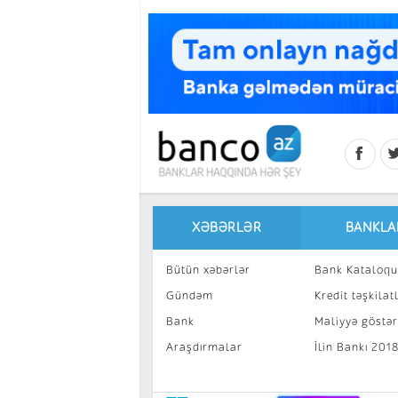
Skip to main content
XƏBƏRLƏR
BANKLA
Bütün xəbərlər
Bank Kataloqu
Gündəm
Kredit təşkilatl
Bank
Maliyyə göstəri
Araşdırmalar
İlin Bankı 201
İnvestisiya