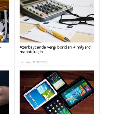
-
Azərbaycanda vergi borcları 4 milyard
manatı keçib
Gündəm
07.08.2026