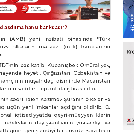
ğdlaşdırma hansı bankdadır?
ın (AMB) yeni inzibati binasında "Türk
 üzv ölkələrin mərkəzi (milli) banklarının
.
 TDT-nin baş katibi Kubanıçbek Ömüralıyev,
mayəndə heyəti, Qırğızıstan, Özbəkistan və
, həmçinin müşahidəçi qismində Macarıstan
rının sədrləri toplantıda iştirak edib.
B-nin sədri Taleh Kazımov Şuranın ölkələr və
 üçün yeni imkanlar açdığını bildirib. O,
onal iqtisadiyyatda qeyri-müəyyənliklərin
 indekslərin dəyişkənliyinin yüksəldiyi və
ətbiqinin genişləndiyi bir dövrdə Şura həm