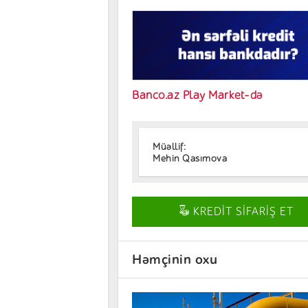
Banco.az Play Market-də
Müəllif:
Mehin Qasımova
KREDİT SİFARİŞ ET
Həmçinin oxu