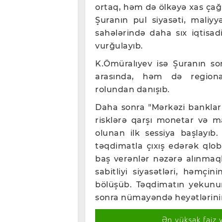
ortaq, həm də ölkəyə xas çağı
Şuranın pul siyasəti, maliyy
sahələrində daha sıx iqtisad
vurğulayıb.
K.Ömüralıyev isə Şuranın son
arasında, həm də regional
rolundan danışıb.
Daha sonra "Mərkəzi banklar
risklərə qarşı monetar və ma
olunan ilk sessiya başlayı
təqdimatla çıxış edərək qlob
baş verənlər nəzərə alınmaql
sabitliyi siyasətləri, həmçin
bölüşüb. Təqdimatın yekunun
sonra nümayəndə heyətlərinin 
Ən yüksək faiz 