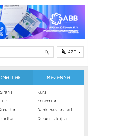
AZE
IDMƏTLƏR
MƏZƏNNƏ
Sifarişi
Kurs
tlər
Konvertor
reditlər
Bank məzənnələri
 Kartlar
Xüsusi Təkliflər
a