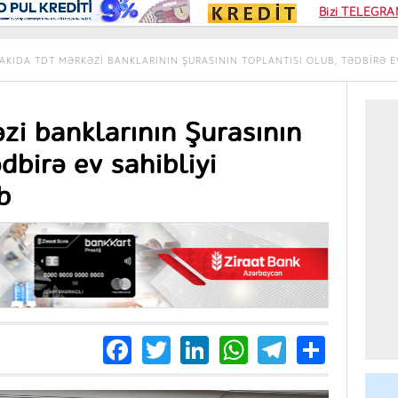
Kampa
Bizi TELEGRAM
Kart si
AKIDA TDT MƏRKƏZI BANKLARININ ŞURASININ TOPLANTISI OLUB, TƏDBIRƏ E
i banklarının Şurasının
ədbirə ev sahibliyi
b
Facebook
Twitter
LinkedIn
WhatsApp
Telegra
Share