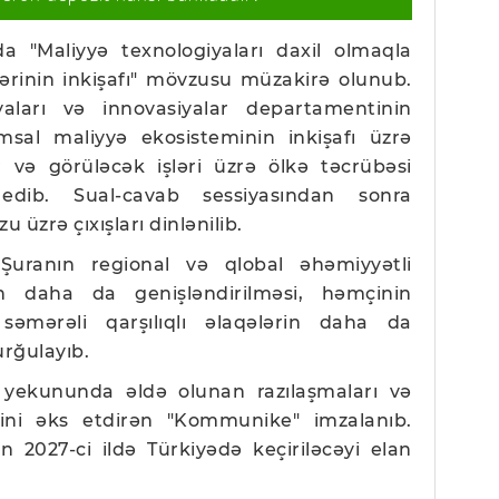
nda "Maliyyə texnologiyaları daxil olmaqla
ərinin inkişafı" mövzusu müzakirə olunub.
aları və innovasiyalar departamentinin
msal maliyyə ekosisteminin inkişafı üzrə
r və görüləcək işləri üzrə ölkə təcrübəsi
edib. Sual-cavab sessiyasından sonra
üzrə çıxışları dinlənilib.
r Şuranın regional və qlobal əhəmiyyətli
in daha da genişləndirilməsi, həmçinin
səmərəli qarşılıqlı əlaqələrin daha da
urğulayıb.
n yekununda əldə olunan razılaşmaları və
ini əks etdirən "Kommunike" imzalanıb.
ın 2027-ci ildə Türkiyədə keçiriləcəyi elan