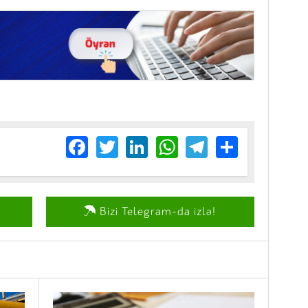
Facebook
Twitter
LinkedIn
WhatsApp
Telegram
Share
Bizi Telegram-da izlə!