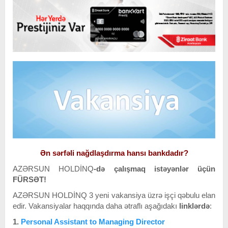
Ən sərfəli nağdlaşdırma hansı bankdadır?
AZƏRSUN HOLDİNQ
-də çalışmaq istəyənlər üçün
FÜRSƏT!
AZƏRSUN HOLDİNQ
3 yeni vakansiya üzrə işçi qəbulu elan
edir. Vakansiyalar haqqında daha ətraflı aşağıdakı
linklərdə
:
1.
Personal Assistant to Managing Director