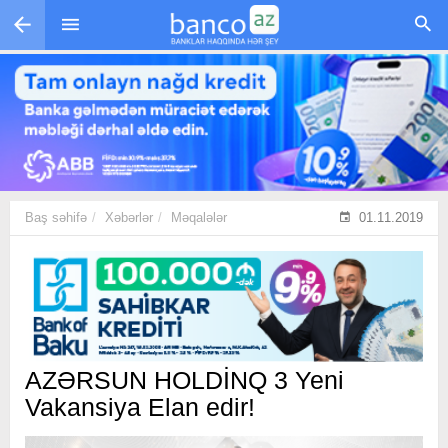
Skip to main content
Baş səhifə
Xəbərlər
Məqalələr
01.11.2019
AZƏRSUN HOLDİNQ 3 Yeni
Vakansiya Elan edir!