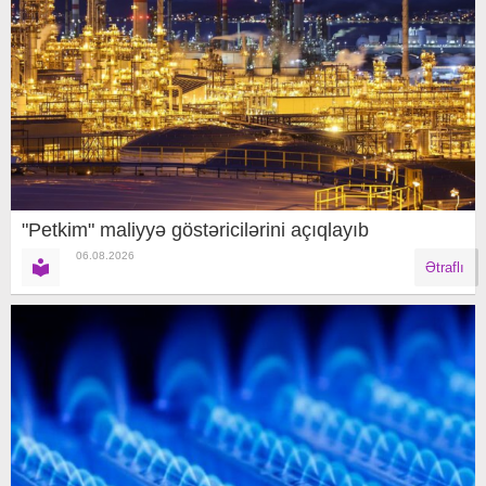
"Petkim" maliyyə göstəricilərini açıqlayıb
06.08.2026
Ətraflı