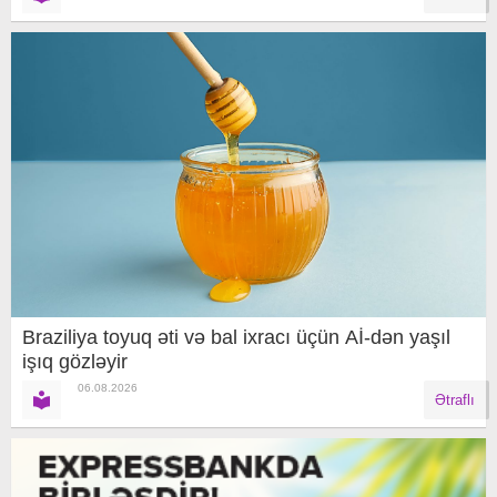
Braziliya toyuq əti və bal ixracı üçün Aİ-dən yaşıl
işıq gözləyir
06.08.2026
Ətraflı