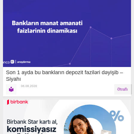
Son 1 ayda bu bankların depozit faziləri dəyişib –
Siyahı
06.08.2026
Ətraflı