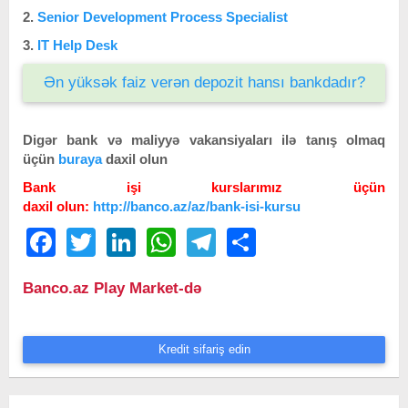
2.
Senior Development Process Specialist
3.
IT Help Desk
Ən yüksək faiz verən depozit hansı bankdadır?
Digər bank və maliyyə vakansiyaları ilə tanış olmaq
üçün
buraya
daxil olun
Bank işi kurslarımız üçün
daxil olun:
http://banco.az/az/bank-isi-kursu
Facebook
Twitter
LinkedIn
WhatsApp
Telegram
Share
Banco.az Play Market-də
Kredit sifariş edin