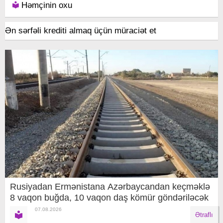
Həmçinin oxu
Ən sərfəli krediti almaq üçün müraciət et
Rusiyadan Ermənistana Azərbaycandan keçməklə
8 vaqon buğda, 10 vaqon daş kömür göndəriləcək
07.08.2026
Ətraflı