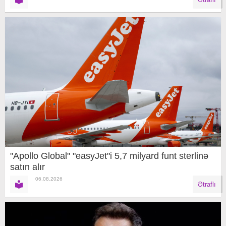
"Apollo Global" "easyJet"i 5,7 milyard funt sterlinə
satın alır
06.08.2026
Ətraflı