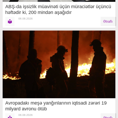
ABŞ-da işsizlik müavinəti üçün müraciətlər üçüncü
həftədir ki, 200 mindən aşağıdır
06.08.2026
Ətraflı
Avropadakı meşə yanğınlarının iqtisadi zərəri 19
milyard avronu ötüb
06.08.2026
Ətraflı