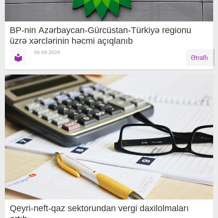
BP-nin Azərbaycan-Gürcüstan-Türkiyə regionu
üzrə xərclərinin həcmi açıqlanıb
06.08.2026
Ətraflı
Qeyri-neft-qaz sektorundan vergi daxilolmaları