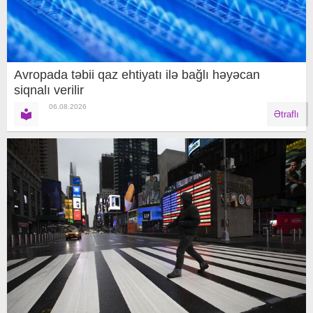
Avropada təbii qaz ehtiyatı ilə bağlı həyəcan
siqnalı verilir
06.08.2026
Ətraflı