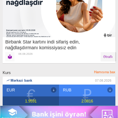
Birbank Star kartını indi sifariş edin,
nağdlaşdırmanı komissiyasız edin
06.08.2026
Ətraflı
Hamısına bax
Kurs
Mərkəzi bank
07.08.2026
€
₽
EUR
RUB
1.9591
2.0816