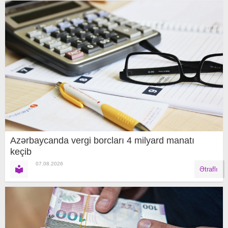
Azərbaycanda vergi borcları 4 milyard manatı
keçib
07.08.2026
Ətraflı