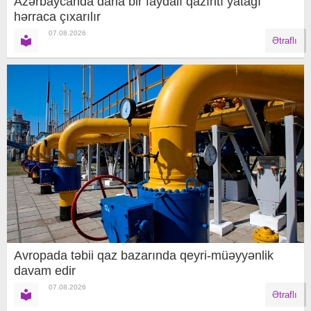
Azərbaycanda daha bir faydalı qazıntı yatağı
hərraca çıxarılır
07.08.2026
Ətraflı
Avropada təbii qaz bazarında qeyri-müəyyənlik
davam edir
07.08.2026
Ətraflı