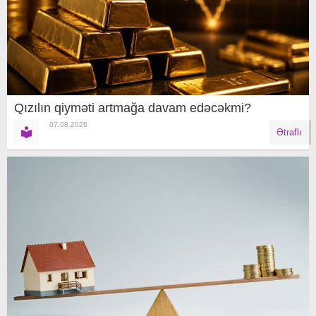
Qızılın qiyməti artmağa davam edəcəkmi?
07.08.2026
Ətraflı