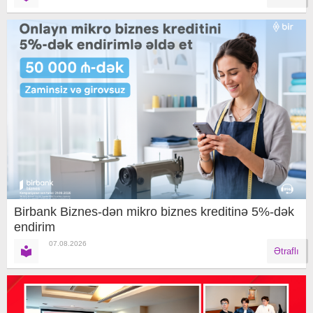
Birbank Biznes-dən mikro biznes kreditinə 5%-dək
endirim
07.08.2026
Ətraflı