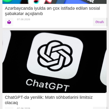
Azərbaycanda iyulda ən çox istifadə edilən sosial
şəbəkələr açıqlanıb
07.08.2026
Ətraflı
ChatGPT-də yenilik: Mətn söhbətlərini limitsiz
olacaq
07.08.2026