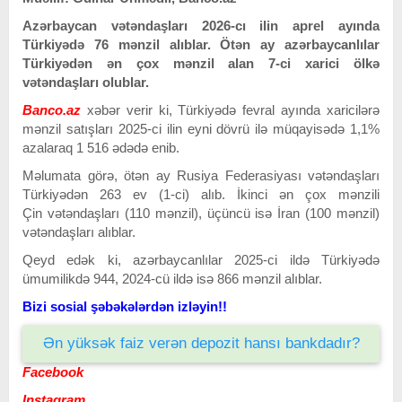
Azərbaycan vətəndaşları 2026-cı ilin aprel ayında
Türkiyədə 76 mənzil alıblar. Ötən ay azərbaycanlılar
Türkiyədən ən çox mənzil alan 7-ci xarici ölkə
vətəndaşları olublar.
Banco.az
xəbər verir ki, Türkiyədə fevral ayında xaricilərə
mənzil satışları 2025-ci ilin eyni dövrü ilə müqayisədə 1,1%
azalaraq 1 516 ədədə enib.
Məlumata görə, ötən ay Rusiya Federasiyası vətəndaşları
Türkiyədən 263 ev (1-ci) alıb. İkinci ən çox mənzili
Çin vətəndaşları (110 mənzil), üçüncü isə İran (100 mənzil)
vətəndaşları alıblar.
Qeyd edək ki, azərbaycanlılar 2025-ci ildə Türkiyədə
ümumilikdə 944, 2024-cü ildə isə 866 mənzil alıblar.
Bizi sosial şəbəkələrdən izləyin!!
Ən yüksək faiz verən depozit hansı bankdadır?
Facebook
Instagram