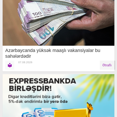
Azərbaycanda yüksək maaşlı vakansiyalar bu
sahələrdədir
07.08.2026
Ətraflı