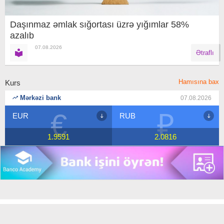
Daşınmaz əmlak sığortası üzrə yığımlar 58%
azalıb
07.08.2026
Ətraflı
Hamısına bax
Kurs
Mərkəzi bank
07.08.2026
€
₽
EUR
RUB
1.9591
2.0816
Copyright © 2018 Banco.az