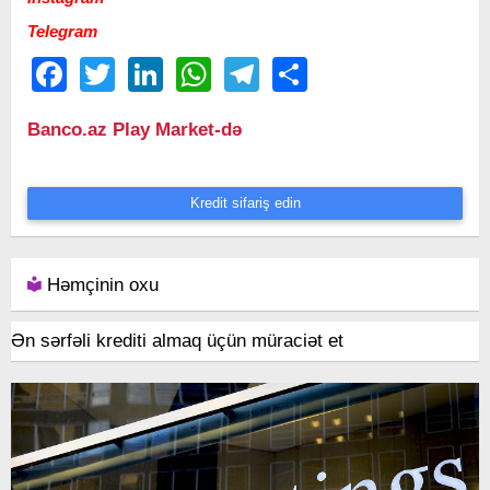
Telegram
Facebook
Twitter
LinkedIn
WhatsApp
Telegram
Share
Banco.az Play Market-də
Kredit sifariş edin
Həmçinin oxu
Ən sərfəli krediti almaq üçün müraciət et