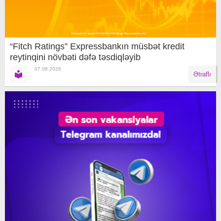
“Fitch Ratings” Expressbankın müsbət kredit
reytinqini növbəti dəfə təsdiqləyib
07.08.2026
Ətraflı