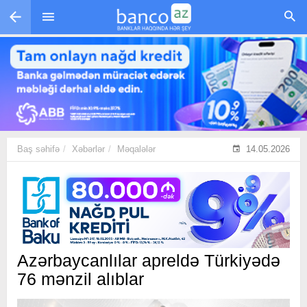
Skip to main content
Baş səhifə
Xəbərlər
Məqalələr
14.05.2026
Azərbaycanlılar apreldə Türkiyədə
76 mənzil alıblar