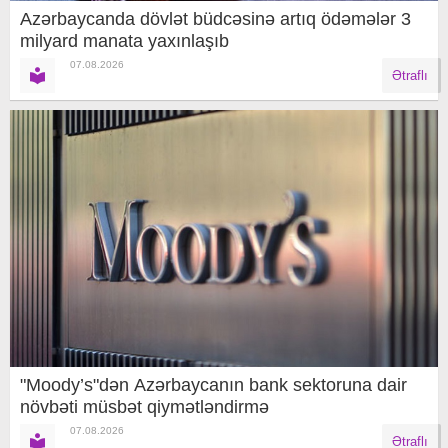
Azərbaycanda dövlət büdcəsinə artıq ödəmələr 3
milyard manata yaxınlaşıb
07.08.2026
Ətraflı
"Moody’s"dən Azərbaycanın bank sektoruna dair
növbəti müsbət qiymətləndirmə
07.08.2026
Ətraflı