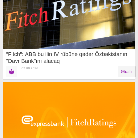
"Fitch": ABB bu ilin IV rübünə qədər Özbəkistanın
"Davr Bank"ını alacaq
07.08.2026
Ətraflı