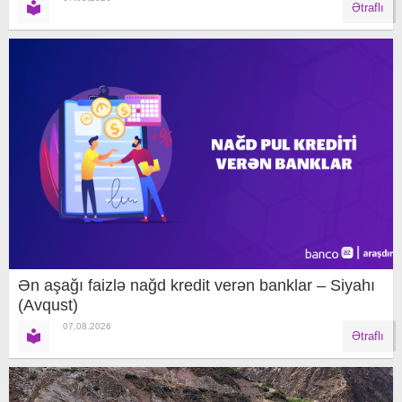
Ətraflı
Ən aşağı faizlə nağd kredit verən banklar – Siyahı
(Avqust)
07.08.2026
Ətraflı