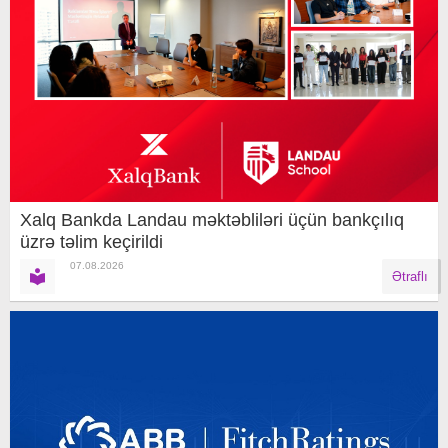
Xalq Bankda Landau məktəbliləri üçün bankçılıq
üzrə təlim keçirildi
07.08.2026
Ətraflı