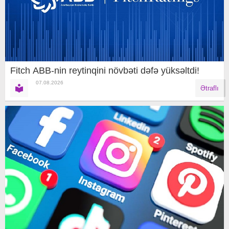
Fitch ABB-nin reytinqini növbəti dəfə yüksəltdi!
07.08.2026
Ətraflı