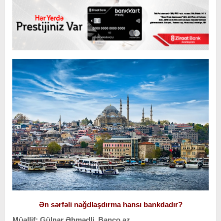
Ən sərfəli nağdlaşdırma hansı bankdadır?
Müəllif: Gülnar Əhmədli, Banco.az