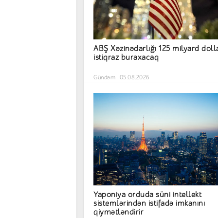
ABŞ Xəzinədarlığı 125 milyard doll
istiqraz buraxacaq
Gündəm
05.08.2026
Yaponiya orduda süni intellekt
sistemlərindən istifadə imkanını
qiymətləndirir