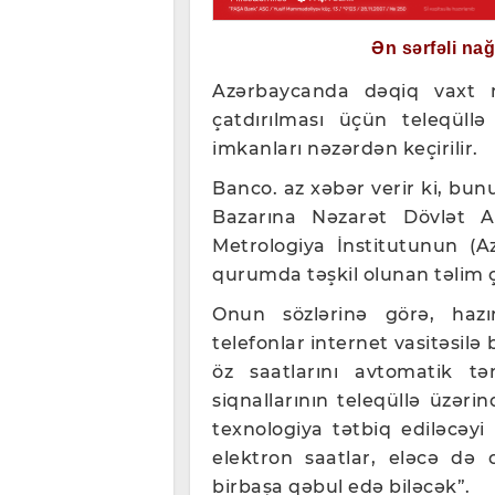
Ən sərfəli na
Azərbaycanda dəqiq vaxt m
çatdırılması üçün teleqüllə
imkanları nəzərdən keçirilir.
Banco. az xəbər verir ki, bun
Bazarına Nəzarət Dövlət Ag
Metrologiya İnstitutunun (A
qurumda təşkil olunan təlim ç
Onun sözlərinə görə, hazır
telefonlar internet vasitəsilə 
öz saatlarını avtomatik tə
siqnallarının teleqüllə üzər
texnologiya tətbiq ediləcəyi 
elektron saatlar, eləcə də 
birbaşa qəbul edə biləcək”.