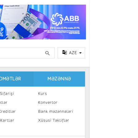
AZE
IDMƏTLƏR
MƏZƏNNƏ
Sifarişi
Kurs
tlər
Konvertor
reditlər
Bank məzənnələri
 Kartlar
Xüsusi Təkliflər
a