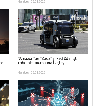
Gündəm
05.08.2026
“Amazon”un “Zoox” şirkəti ödənişli
ar
robotaksi xidmətinə başlayır
Gündəm
05.08.2026