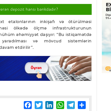
verən depozit hansı bankdadır?
xt etalonlarının inkişafı və ötürülməsi
rilməsi ölkədə ölçmə infrastrukturunun
mühüm əhəmiyyət daşıyır: “Bu istiqamətdə
 yaradılması və mövcud sistemlərin
davam etdirilir”.
Facebook
Twitter
LinkedIn
WhatsApp
Telegram
Share