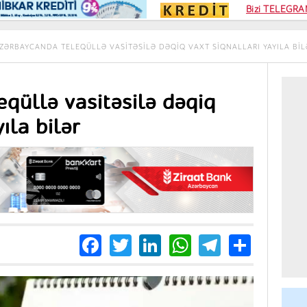
Kampa
Bizi TELEGRAM
Kart si
ZƏRBAYCANDA TELEQÜLLƏ VASITƏSILƏ DƏQIQ VAXT SIQNALLARI YAYILA BIL
qüllə vasitəsilə dəqiq
ıla bilər
Facebook
Twitter
LinkedIn
WhatsApp
Telegra
Share