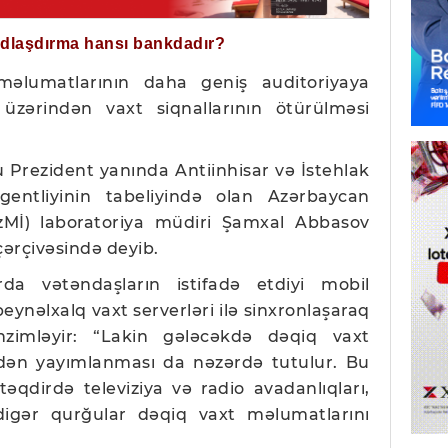
ğdlaşdırma hansı bankdadır?
əlumatlarının daha geniş auditoriyaya
 üzərindən vaxt siqnallarının ötürülməsi
u Prezident yanında Antiinhisar və İstehlak
entliyinin tabeliyində olan Azərbaycan
zMİ) laboratoriya müdiri Şamxal Abbasov
ərçivəsində deyib.
da vətəndaşların istifadə etdiyi mobil
beynəlxalq vaxt serverləri ilə sinxronlaşaraq
nzimləyir: “Lakin gələcəkdə dəqiq vaxt
indən yayımlanması da nəzərdə tutulur. Bu
təqdirdə televiziya və radio avadanlıqları,
digər qurğular dəqiq vaxt məlumatlarını