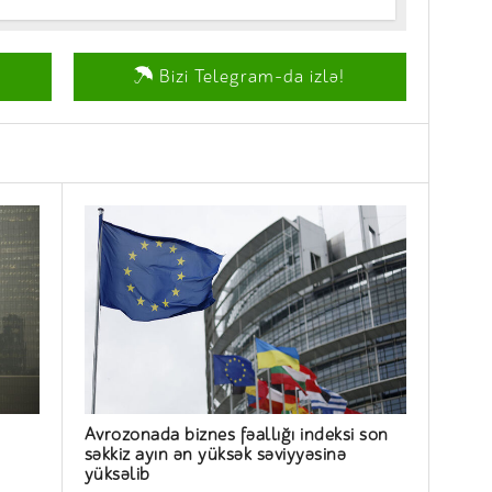
Bizi Telegram-da izlə!
Avrozonada biznes fəallığı indeksi son
səkkiz ayın ən yüksək səviyyəsinə
yüksəlib