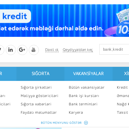
Daxil ol
Qeydiyyatdan keç
R
SIĞORTA
VAKANSIYALAR
X
Sığorta şirkətləri
Bütün vakansiyalar
Kredit 
arı
Maliyyə göstəriciləri
Bank işi kursları
Əmanə
ciləri
Sığorta xəbərləri
Bank terminləri
Nağd K
8
Faydalı məlumatlar
Karyera
Taksit
Sığorta kalkulyatoru
Peşakar inkişaf
İpotek
BÜTÜN MENYUNU GÖSTƏR