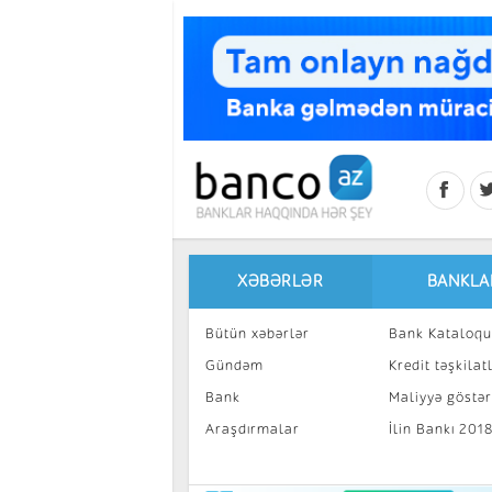
Skip to main content
XƏBƏRLƏR
BANKLA
Bütün xəbərlər
Bank Kataloqu
Gündəm
Kredit təşkilatl
Bank
Maliyyə göstəri
Araşdırmalar
İlin Bankı 201
İnvestisiya