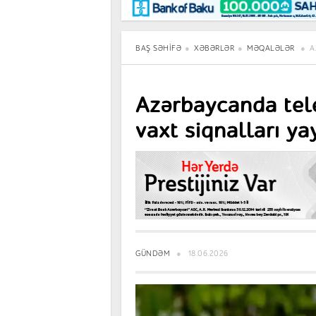
Maraqlı
BancoTV
Müsahibə
BAŞ SƏHIFƏ
XƏBƏRLƏR
MƏQALƏLƏR
A
Azərbaycanda tele
vaxt siqnalları yay
GÜNDƏM
18.06.2026