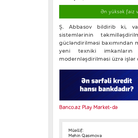
Ən yüksək faiz 
Ş. Abbasov bildirib ki, va
sistemlərinin təkmilləşdi
gücləndirilməsi baxımından 
yeni texniki imkanların
modernləşdirilməsi üzrə işlər 
Banco.az Play Market-də
Müəllif:
Mehin Qasımova