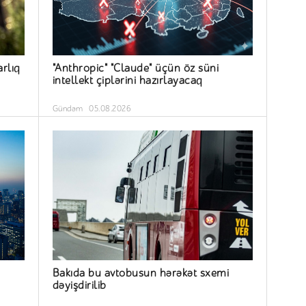
arlıq
"Anthropic" "Claude" üçün öz süni
intellekt çiplərini hazırlayacaq
Gündəm
05.08.2026
Bakıda bu avtobusun hərəkət sxemi
dəyişdirilib