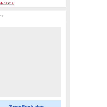
niyalar
-da izlə!
farişi
ƏR
m