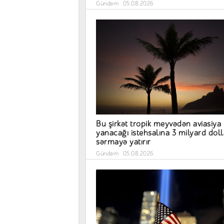
Gündəm
05.08.2026
Bu şirkət tropik meyvədən aviasiya
yanacağı istehsalına 3 milyard doll
sərmayə yatırır
Gündəm
05.08.2026