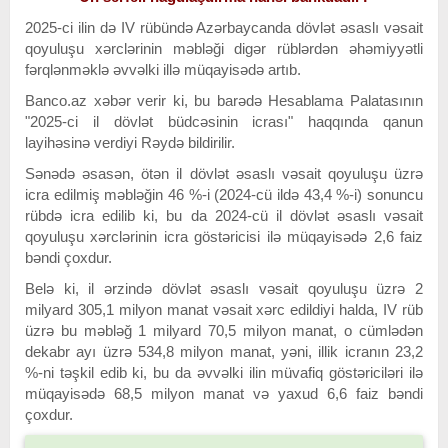
2025-ci ilin də IV rübündə Azərbaycanda dövlət əsaslı vəsait
qoyuluşu xərclərinin məbləği digər rüblərdən əhəmiyyətli
fərqlənməklə əvvəlki illə müqayisədə artıb.
Banco.az xəbər verir ki, bu barədə Hesablama Palatasının
"2025-ci il dövlət büdcəsinin icrası" haqqında qanun
layihəsinə verdiyi Rəydə bildirilir.
Sənədə əsasən, ötən il dövlət əsaslı vəsait qoyuluşu üzrə
icra edilmiş məbləğin 46 %-i (2024-cü ildə 43,4 %-i) sonuncu
rübdə icra edilib ki, bu da 2024-cü il dövlət əsaslı vəsait
qoyuluşu xərclərinin icra göstəricisi ilə müqayisədə 2,6 faiz
bəndi çoxdur.
Belə ki, il ərzində dövlət əsaslı vəsait qoyuluşu üzrə 2
milyard 305,1 milyon manat vəsait xərc edildiyi halda, IV rüb
üzrə bu məbləğ 1 milyard 70,5 milyon manat, o cümlədən
dekabr ayı üzrə 534,8 milyon manat, yəni, illik icranın 23,2
%-ni təşkil edib ki, bu da əvvəlki ilin müvafiq göstəriciləri ilə
müqayisədə 68,5 milyon manat və yaxud 6,6 faiz bəndi
çoxdur.