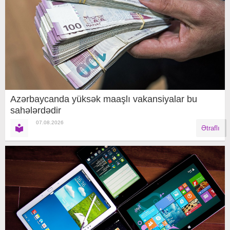
Azərbaycanda yüksək maaşlı vakansiyalar bu
sahələrdədir
07.08.2026
Ətraflı