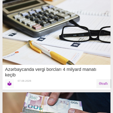
Azərbaycanda vergi borcları 4 milyard manatı
keçib
07.08.2026
Ətraflı