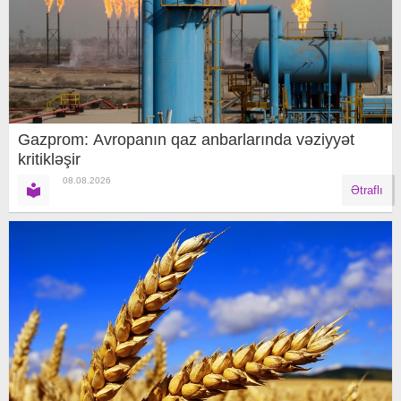
Gazprom: Avropanın qaz anbarlarında vəziyyət
kritikləşir
08.08.2026
Ətraflı