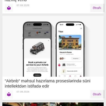
07.08.2026
Ətraflı
"Airbnb" məhsul hazırlama proseslərində süni
intellektdən istifadə edir
07.08.2026
Ətraflı