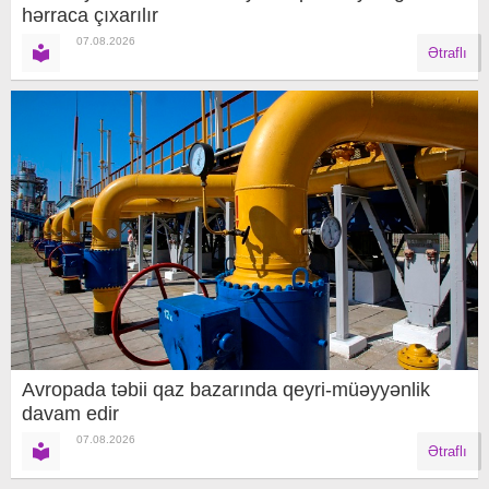
hərraca çıxarılır
07.08.2026
Ətraflı
Avropada təbii qaz bazarında qeyri-müəyyənlik
davam edir
07.08.2026
Ətraflı