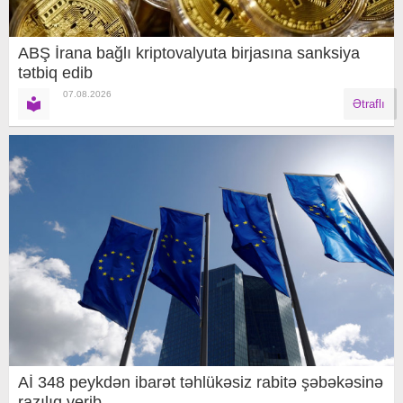
ABŞ İrana bağlı kriptovalyuta birjasına sanksiya
tətbiq edib
07.08.2026
Ətraflı
Aİ 348 peykdən ibarət təhlükəsiz rabitə şəbəkəsinə
razılıq verib