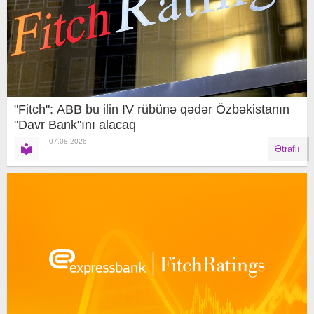
"Fitch": ABB bu ilin IV rübünə qədər Özbəkistanın
"Davr Bank"ını alacaq
07.08.2026
Ətraflı