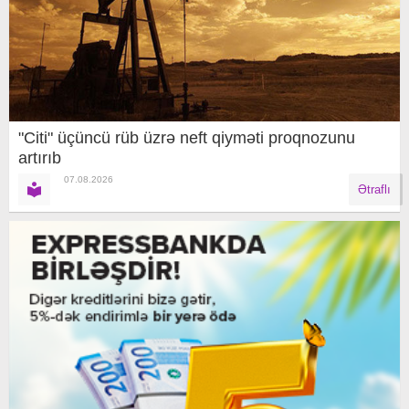
"Citi" üçüncü rüb üzrə neft qiyməti proqnozunu
artırıb
07.08.2026
Ətraflı