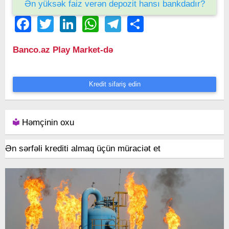
Ən yüksək faiz verən depozit hansı bankdadır?
Facebook
Twitter
LinkedIn
WhatsApp
Telegram
Share
Banco.az Play Market-də
Kredit sifariş edin
Həmçinin oxu
Ən sərfəli krediti almaq üçün müraciət et