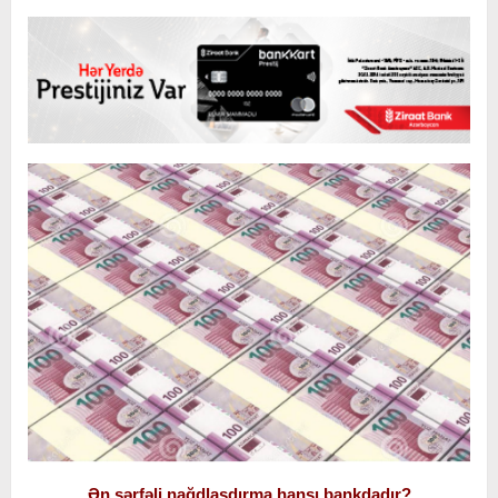
Ən sərfəli nağdlaşdırma hansı bankdadır?