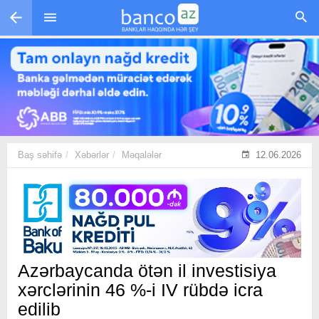
Skip to main content
Baş səhifə
Xəbərlər
Məqalələr
12.06.2026
Azərbaycanda ötən il investisiya
xərclərinin 46 %-i IV rübdə icra
edilib