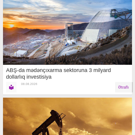
ABŞ-da mədənçıxarma sektoruna 3 milyard
dollarlıq investisiya
08.08.2026
Ətraflı