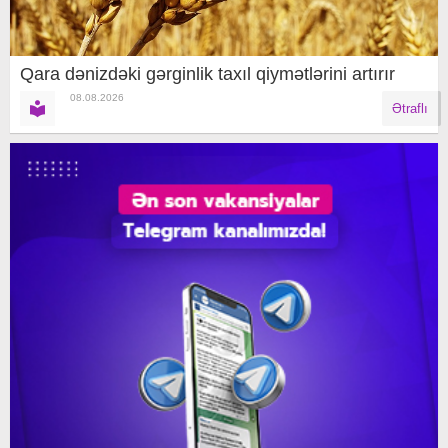
Qara dənizdəki gərginlik taxıl qiymətlərini artırır
08.08.2026
Ətraflı