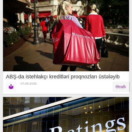
ABŞ-da istehlakçı kreditləri proqnozları üstələyib
07.08.2026
Ətraflı