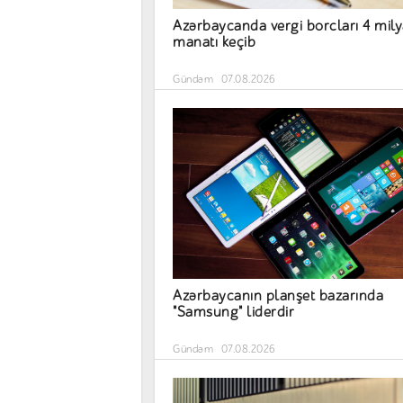
Azərbaycanda vergi borcları 4 mil
manatı keçib
Gündəm
07.08.2026
Azərbaycanın planşet bazarında
"Samsung" liderdir
Gündəm
07.08.2026