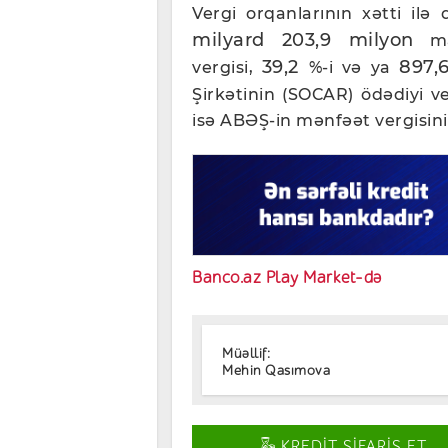
Vergi orqanlarının xətti ilə 
milyard 203,9 milyon
man
39,2
897,
vergisi,
%-i və ya
Şirkətinin (SOCAR) ödədiyi ve
isə ABƏŞ-in mənfəət vergisin
Banco.az Play Market-də
Müəllif:
Mehin Qasımova
KREDİT SİFARİŞ ET