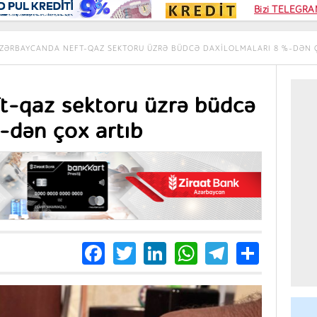
Kampa
Bizi TELEGRAM
Kart si
ZƏRBAYCANDA NEFT-QAZ SEKTORU ÜZRƏ BÜDCƏ DAXILOLMALARI 8 %-DƏN 
t-qaz sektoru üzrə büdcə
-dən çox artıb
Facebook
Twitter
LinkedIn
WhatsApp
Telegra
Share