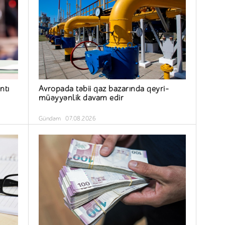
ntı
Avropada təbii qaz bazarında qeyri-
müəyyənlik davam edir
Gündəm
07.08.2026