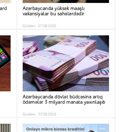
yard
Azərbaycanda yüksək maaşlı
vakansiyalar bu sahələrdədir
Gündəm
07.08.2026
Azərbaycanda dövlət büdcəsinə artıq
ödəmələr 3 milyard manata yaxınlaşıb
Gündəm
07.08.2026