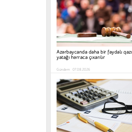
Azərbaycanda daha bir faydalı qazı
yatağı hərraca çıxarılır
Gündəm
07.08.2026