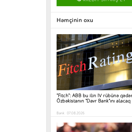
Həmçinin oxu
"Fitch": ABB bu ilin IV rübünə qədə
Özbəkistanın "Davr Bank"ını alacaq
Bank
07.08.2026