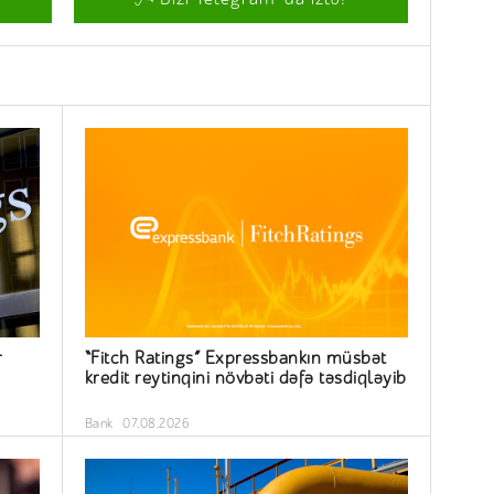
r
“Fitch Ratings” Expressbankın müsbət
kredit reytinqini növbəti dəfə təsdiqləyib
Bank
07.08.2026