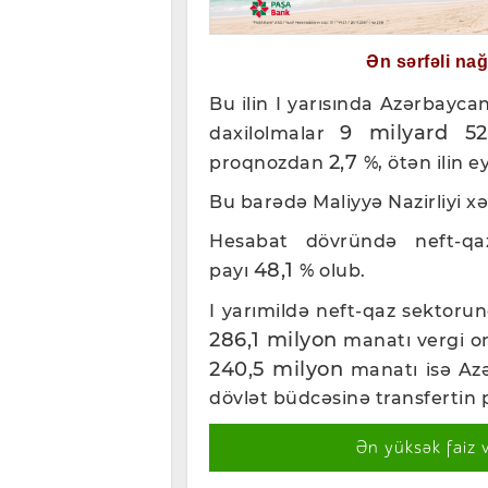
Ən sərfəli na
Bu ilin I yarısında Azərbayca
9 milyard 52
daxilolmalar
2,7
proqnozdan
%, ötən ilin 
Bu barədə Maliyyə Nazirliyi xə
Hesabat dövründə neft-qa
48,1
payı
% olub.
I yarımildə neft-qaz sektoru
286,1 milyon
manatı vergi orq
240,5 milyon
manatı isə Az
dövlət büdcəsinə transfertin
Ən yüksək faiz 