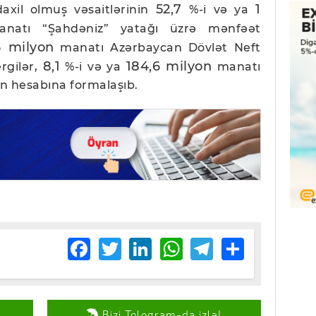
52,7
1
daxil olmuş vəsaitlərinin
%-i və ya
atı “Şahdəniz” yatağı üzrə mənfəət
6 milyon
manatı Azərbaycan Dövlət Neft
8,1
184,6 milyon
rgilər,
%-i və ya
manatı
in hesabına formalaşıb.
Facebook
Twitter
LinkedIn
WhatsApp
Telegram
Share
Bizi Telegram-da izlə!