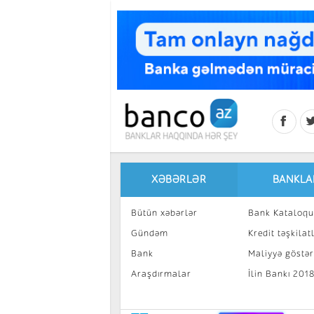
Skip to main content
XƏBƏRLƏR
BANKLA
Bütün xəbərlər
Bank Kataloqu
Gündəm
Kredit təşkilatl
Bank
Maliyyə göstəri
Araşdırmalar
İlin Bankı 201
İnvestisiya