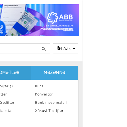
AZE
IDMƏTLƏR
MƏZƏNNƏ
Sifarişi
Kurs
tlər
Konvertor
reditlər
Bank məzənnələri
 Kartlar
Xüsusi Təkliflər
a