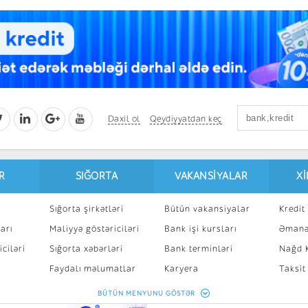
Daxil ol
Qeydiyyatdan keç
R
SIĞORTA
VAKANSIYALAR
X
Sığorta şirkətləri
Bütün vakansiyalar
Kredit 
arı
Maliyyə göstəriciləri
Bank işi kursları
Əmanə
ciləri
Sığorta xəbərləri
Bank terminləri
Nağd K
8
Faydalı məlumatlar
Karyera
Taksit
Sığorta kalkulyatoru
Peşakar inkişaf
İpotek
BÜTÜN MENYUNU GÖSTƏR