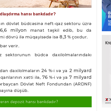
ğdlaşdırma hansı bankdadır?
nın dövlət büdcəsinə neft-qaz sektoru üzrə
6,6 milyon
manat təşkil edib, bu da
8,3
eyni dövrü ilə müqayisədə isə
% çoxdur.
bər verir.
z sektorunun büdcə daxilolmalarındakı
24
2 milyard
ndan daxilolmaların
%-i və ya
76
7 milyard
anlarının xətti ilə,
%-i və ya
ərbaycan Dövlət Neft Fondundan (ARDNF)
 payına düşüb.
verən depozit hansı bankdadır?