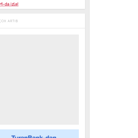
niyalar
-da izlə!
farişi
ÇOX ARTIB
m