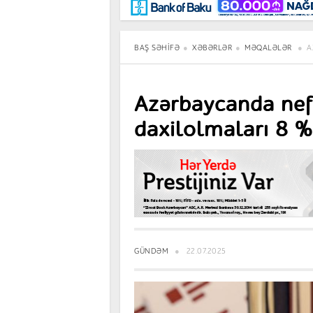
Maraqlı
BancoTV
Müsahibə
BAŞ SƏHIFƏ
XƏBƏRLƏR
MƏQALƏLƏR
A
Azərbaycanda nef
daxilolmaları 8 %
GÜNDƏM
22.07.2025