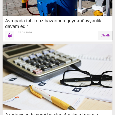
Avropada təbii qaz bazarında qeyri-müəyyənlik
davam edir
07.08.2026
Ətraflı
Azərbaycanda vergi borcları 4 milyard manatı