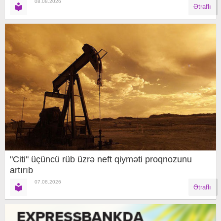
08.08.2026
Ətraflı
"Citi" üçüncü rüb üzrə neft qiyməti proqnozunu
artırıb
07.08.2026
Ətraflı