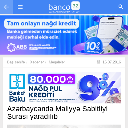
Skip to main content
Baş səhifə
Xəbərlər
Məqalələr
15.07.2016
Azərbaycanda Maliyyə Sabitliyi
Şurası yaradılıb