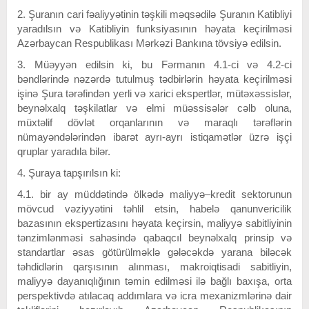
2. Şuranın cari fəaliyyətinin təşkili məqsədilə Şuranın Katibliyi
yaradılsın və Katibliyin funksiyasının həyata keçirilməsi
Azərbaycan Respublikası Mərkəzi Bankına tövsiyə edilsin.
3. Müəyyən edilsin ki, bu Fərmanın 4.1-ci və 4.2-ci
bəndlərində nəzərdə tutulmuş tədbirlərin həyata keçirilməsi
işinə Şura tərəfindən yerli və xarici ekspertlər, mütəxəssislər,
beynəlxalq təşkilatlar və elmi müəssisələr cəlb oluna,
müxtəlif dövlət orqanlarının və maraqlı tərəflərin
nümayəndələrindən ibarət ayrı-ayrı istiqamətlər üzrə işçi
qruplar yaradıla bilər.
4. Şuraya tapşırılsın ki:
4.1. bir ay müddətində ölkədə maliyyə–kredit sektorunun
mövcud vəziyyətini təhlil etsin, habelə qanunvericilik
bazasının ekspertizasını həyata keçirsin, maliyyə sabitliyinin
tənzimlənməsi sahəsində qabaqcıl beynəlxalq prinsip və
standartlar əsas götürülməklə gələcəkdə yarana biləcək
təhdidlərin qarşısının alınması, makroiqtisadi sabitliyin,
maliyyə dayanıqlığının təmin edilməsi ilə bağlı baxışa, orta
perspektivdə atılacaq addımlara və icra mexanizmlərinə dair