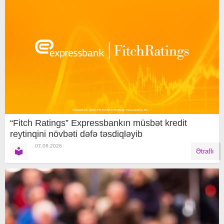
“Fitch Ratings” Expressbankın müsbət kredit
reytinqini növbəti dəfə təsdiqləyib
07.08.2026
Ətraflı