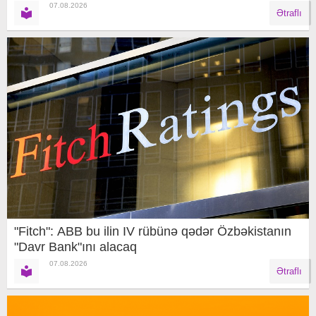
07.08.2026
Ətraflı
"Fitch": ABB bu ilin IV rübünə qədər Özbəkistanın
"Davr Bank"ını alacaq
07.08.2026
Ətraflı