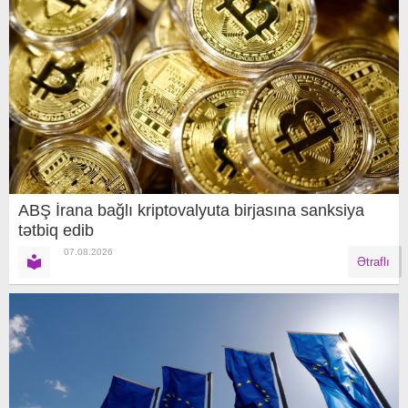
ABŞ İrana bağlı kriptovalyuta birjasına sanksiya
tətbiq edib
07.08.2026
Ətraflı