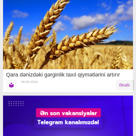
Qara dənizdəki gərginlik taxıl qiymətlərini artırır
08.08.2026
Ətraflı