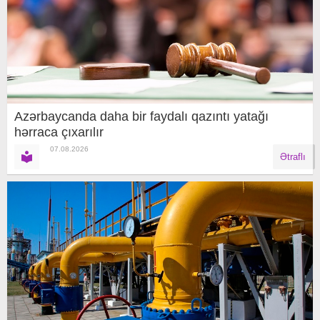
Azərbaycanda daha bir faydalı qazıntı yatağı
hərraca çıxarılır
07.08.2026
Ətraflı