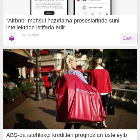
"Airbnb" məhsul hazırlama proseslərində süni
intellektdən istifadə edir
07.08.2026
Ətraflı
ABŞ-da istehlakçı kreditləri proqnozları üstələyib