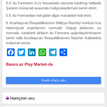
5.4. bu Fərmanın 3-cü hissəsində nəzərdə tutulmuş hallarda
Şuranın müraciəti əsasında maliyyələşdirməni təmin etsin;
5.5. bu Fərmandan irəli gələn digər məsələləri həll etsin.
6. Azərbaycan Respublikasının Ədliyyə Nazirliyi mərkəzi icra
hakimiyyəti orqanlarının normativ hüquqi aktlarının və
normativ xarakterli aktların bu Fərmana uyğunlaşdırılmasını
təmin edib Azərbaycan Respublikasının Nazirlər Kabinetinə
məlumat versin.
Facebook
Twitter
LinkedIn
WhatsApp
Telegram
Share
Banco.az Play Market-də
Kredit sifariş edin
Həmçinin oxu