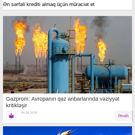
Ən sərfəli krediti almaq üçün müraciət et
Gazprom: Avropanın qaz anbarlarında vəziyyət
kritikləşir
08.08.2026
Ətraflı