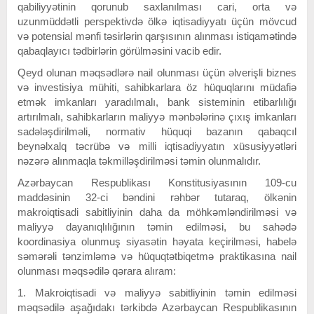
qabiliyyətinin qorunub saxlanılması cari, orta və
uzunmüddətli perspektivdə ölkə iqtisadiyyatı üçün mövcud
və potensial mənfi təsirlərin qarşısının alınması istiqamətində
qabaqlayıcı tədbirlərin görülməsini vacib edir.
Qeyd olunan məqsədlərə nail olunması üçün əlverişli biznes
və investisiya mühiti, sahibkarlara öz hüquqlarını müdafiə
etmək imkanları yaradılmalı, bank sisteminin etibarlılığı
artırılmalı, sahibkarların maliyyə mənbələrinə çıxış imkanları
sadələşdirilməli, normativ hüquqi bazanın qabaqcıl
beynəlxalq təcrübə və milli iqtisadiyyatın xüsusiyyətləri
nəzərə alınmaqla təkmilləşdirilməsi təmin olunmalıdır.
Azərbaycan Respublikası Konstitusiyasının 109-cu
maddəsinin 32-ci bəndini rəhbər tutaraq, ölkənin
makroiqtisadi sabitliyinin daha da möhkəmləndirilməsi və
maliyyə dayanıqlılığının təmin edilməsi, bu sahədə
koordinasiya olunmuş siyasətin həyata keçirilməsi, habelə
səmərəli tənzimləmə və hüquqtətbiqetmə praktikasına nail
olunması məqsədilə qərara alıram:
1. Makroiqtisadi və maliyyə sabitliyinin təmin edilməsi
məqsədilə aşağıdakı tərkibdə Azərbaycan Respublikasının