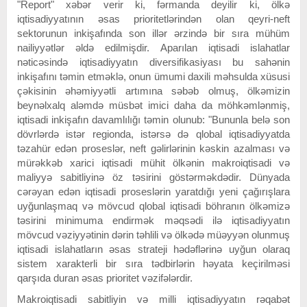
"Report" xəbər verir ki, fərmanda deyilir ki, ölkə
iqtisadiyyatının əsas prioritetlərindən olan qeyri-neft
sektorunun inkişafında son illər ərzində bir sıra mühüm
nailiyyətlər əldə edilmişdir. Aparılan iqtisadi islahatlar
nəticəsində iqtisadiyyatın diversifikasiyası bu sahənin
inkişafını təmin etməklə, onun ümumi daxili məhsulda xüsusi
çəkisinin əhəmiyyətli artımına səbəb olmuş, ölkəmizin
beynəlxalq aləmdə müsbət imici daha da möhkəmlənmiş,
iqtisadi inkişafın davamlılığı təmin olunub: "Bununla belə son
dövrlərdə istər regionda, istərsə də qlobal iqtisadiyyatda
təzahür edən proseslər, neft gəlirlərinin kəskin azalması və
mürəkkəb xarici iqtisadi mühit ölkənin makroiqtisadi və
maliyyə sabitliyinə öz təsirini göstərməkdədir. Dünyada
cərəyan edən iqtisadi proseslərin yaratdığı yeni çağırışlara
uyğunlaşmaq və mövcud qlobal iqtisadi böhranın ölkəmizə
təsirini minimuma endirmək məqsədi ilə iqtisadiyyatın
mövcud vəziyyətinin dərin təhlili və ölkədə müəyyən olunmuş
iqtisadi islahatların əsas strateji hədəflərinə uyğun olaraq
sistem xarakterli bir sıra tədbirlərin həyata keçirilməsi
qarşıda duran əsas prioritet vəzifələrdir.
Makroiqtisadi sabitliyin və milli iqtisadiyyatın rəqabət