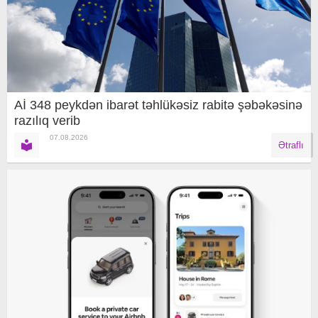
Aİ 348 peykdən ibarət təhlükəsiz rabitə şəbəkəsinə
razılıq verib
07.08.2026
Ətraflı