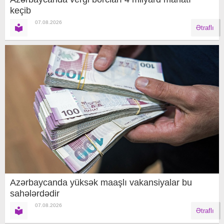
keçib
07.08.2026
Ətraflı
Azərbaycanda yüksək maaşlı vakansiyalar bu
sahələrdədir
07.08.2026
Ətraflı