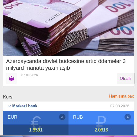
Azərbaycanda dövlət büdcəsinə artıq ödəmələr 3
milyard manata yaxınlaşıb
07.08.2026
Ətraflı
Hamısına bax
Kurs
Mərkəzi bank
07.08.2026
₽
$
RUB
USD
2.0816
1.7