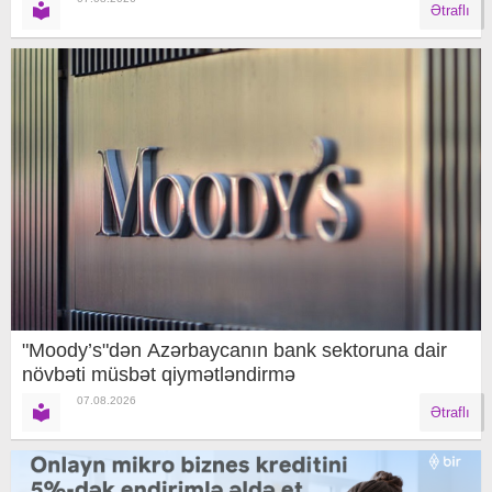
Ətraflı
"Moody’s"dən Azərbaycanın bank sektoruna dair
növbəti müsbət qiymətləndirmə
07.08.2026
Ətraflı