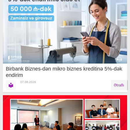
Birbank Biznes-dən mikro biznes kreditinə 5%-dək
endirim
07.08.2026
Ətraflı