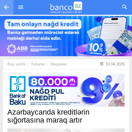
Skip to main content
Baş səhifə
Xəbərlər
Məqalələr
10.04.2025
Azərbaycanda kreditlərin
sığortasına maraq artır