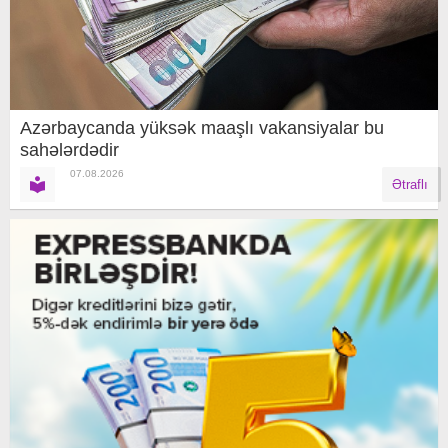
Azərbaycanda yüksək maaşlı vakansiyalar bu
sahələrdədir
07.08.2026
Ətraflı