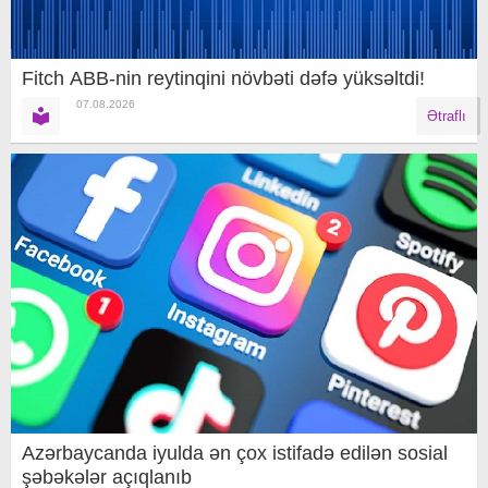
Fitch ABB-nin reytinqini növbəti dəfə yüksəltdi!
07.08.2026
Ətraflı
Azərbaycanda iyulda ən çox istifadə edilən sosial
şəbəkələr açıqlanıb