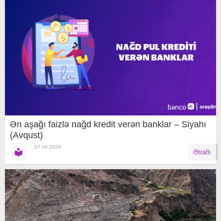
Ən aşağı faizlə nağd kredit verən banklar – Siyahı
(Avqust)
07.08.2026
Ətraflı