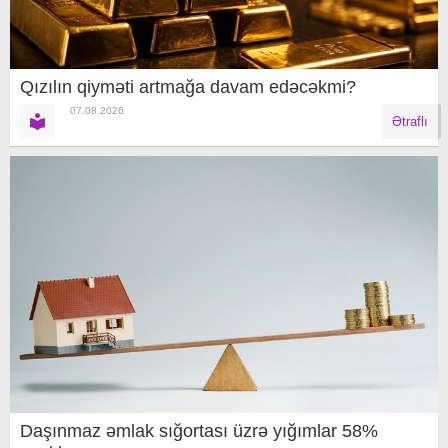
Qızılın qiyməti artmağa davam edəcəkmi?
07.08.2026
Ətraflı
Daşınmaz əmlak sığortası üzrə yığımlar 58%