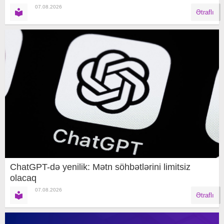
07.08.2026
Ətraflı
ChatGPT-də yenilik: Mətn söhbətlərini limitsiz
olacaq
07.08.2026
Ətraflı