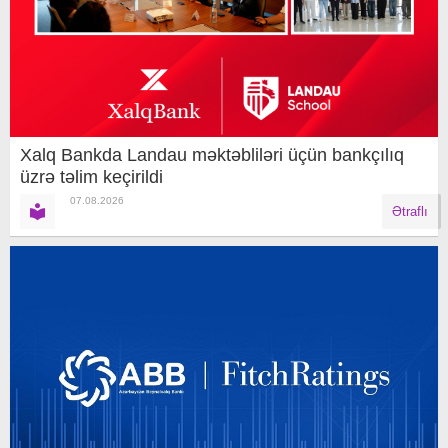
Xalq Bankda Landau məktəbliləri üçün bankçılıq
üzrə təlim keçirildi
07.08.2026
Ətraflı