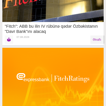
"Fitch": ABB bu ilin IV rübünə qədər Özbəkistanın
"Davr Bank"ını alacaq
07.08.2026
Ətraflı