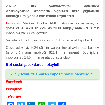
2025-ci ilin yanvar-fevral aylarında
Azərbaycanda kreditlərin sığortası üzrə yığımların
məbləği 1 milyon 98 min manat təşkil edib.
Banco.az
Mərkəzi Banka (AMB) istinadən xəbər verir, bu
göstərici 2024-cü ilin eyni dövrü ilə müqayisədə 276.9 min
manat və ya 33,7% çoxdur.
Sığorta ödənişlərinin məbləği isə 14 min manat təşkil edib.
Qeyd edək ki, 2024-cü ilin yanvar-fevral aylarında bu növ
üzrə yığımların məbləği 821,1 min manat, ödənişlərin
məbləği isə 14,5 min manata bərabər olub.
Bizi sosial şəbəkələrdən izləyin!!
Ən yüksək faiz verən depozit hansı bankdadır?
Facebook
Instagram
Telegram
Facebook
Twitter
LinkedIn
WhatsApp
Telegram
Share