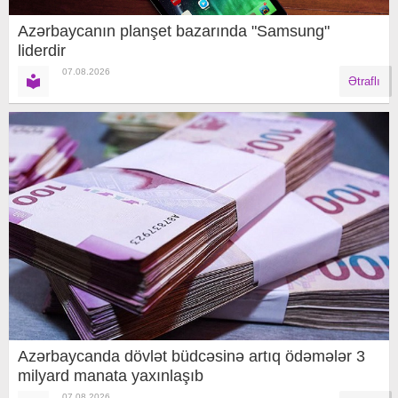
Azərbaycanın planşet bazarında "Samsung"
liderdir
07.08.2026
Ətraflı
Azərbaycanda dövlət büdcəsinə artıq ödəmələr 3
milyard manata yaxınlaşıb
07.08.2026