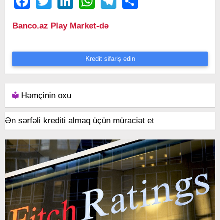
Banco.az Play Market-də
Kredit sifariş edin
Həmçinin oxu
Ən sərfəli krediti almaq üçün müraciət et