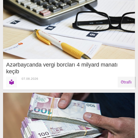
Azərbaycanda vergi borcları 4 milyard manatı
keçib
07.08.2026
Ətraflı