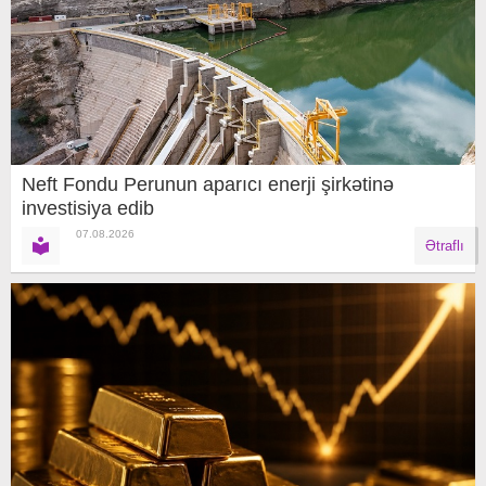
Neft Fondu Perunun aparıcı enerji şirkətinə
investisiya edib
07.08.2026
Ətraflı