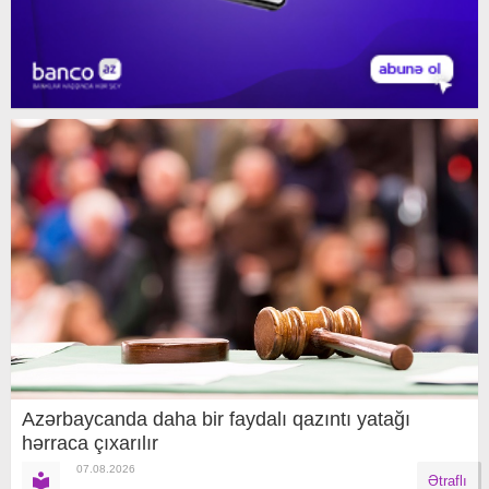
Azərbaycanda daha bir faydalı qazıntı yatağı
hərraca çıxarılır
07.08.2026
Ətraflı