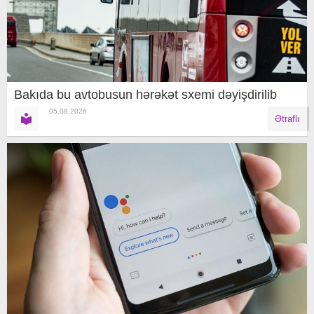
Bakıda bu avtobusun hərəkət sxemi dəyişdirilib
05.08.2026
Ətraflı