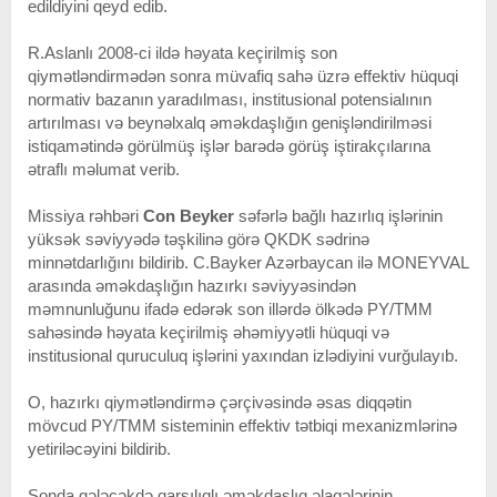
edildiyini qeyd edib.
R.Aslanlı 2008-ci ildə həyata keçirilmiş son
qiymətləndirmədən sonra müvafiq sahə üzrə effektiv hüquqi
normativ bazanın yaradılması, institusional potensialının
artırılması və beynəlxalq əməkdaşlığın genişləndirilməsi
istiqamətində görülmüş işlər barədə görüş iştirakçılarına
ətraflı məlumat verib.
Missiya rəhbəri
Con Beyker
səfərlə bağlı hazırlıq işlərinin
yüksək səviyyədə təşkilinə görə QKDK sədrinə
minnətdarlığını bildirib. C.Bayker Azərbaycan ilə MONEYVAL
arasında əməkdaşlığın hazırkı səviyyəsindən
məmnunluğunu ifadə edərək son illərdə ölkədə PY/TMM
sahəsində həyata keçirilmiş əhəmiyyətli hüquqi və
institusional quruculuq işlərini yaxından izlədiyini vurğulayıb.
O, hazırkı qiymətləndirmə çərçivəsində əsas diqqətin
mövcud PY/TMM sisteminin effektiv tətbiqi mexanizmlərinə
yetiriləcəyini bildirib.
Sonda gələcəkdə qarşılıqlı əməkdaşlıq əlaqələrinin