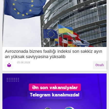
Avrozonada biznes fəallığı indeksi son səkkiz ayın
ən yüksək səviyyəsinə yüksəlib
05.08.2026
Ətraflı