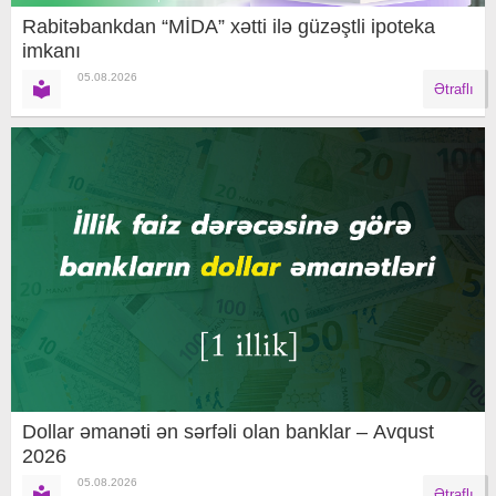
Rabitəbankdan “MİDA” xətti ilə güzəştli ipoteka
imkanı
05.08.2026
Ətraflı
Dollar əmanəti ən sərfəli olan banklar – Avqust
2026
05.08.2026
Ətraflı