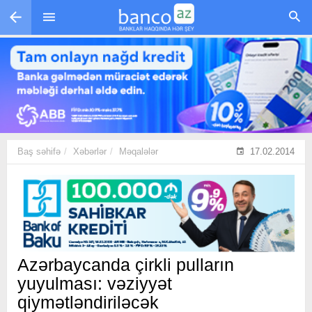
Skip to main content
Baş səhifə
Xəbərlər
Məqalələr
17.02.2014
Azərbaycanda çirkli pulların
yuyulması: vəziyyət
qiymətləndiriləcək