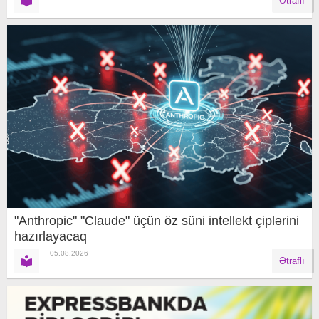
Ətraflı
"Anthropic" "Claude" üçün öz süni intellekt çiplərini
hazırlayacaq
05.08.2026
Ətraflı