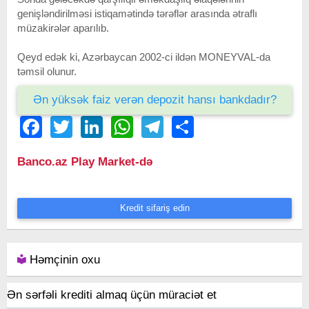
genişləndirilməsi istiqamətində tərəflər arasında ətraflı
müzakirələr aparılıb.
Qeyd edək ki, Azərbaycan 2002-ci ildən MONEYVAL-da
təmsil olunur.
Ən yüksək faiz verən depozit hansı bankdadır?
Facebook
Twitter
LinkedIn
WhatsApp
Telegram
Share
Banco.az Play Market-də
Kredit sifariş edin
Həmçinin oxu
Ən sərfəli krediti almaq üçün müraciət et