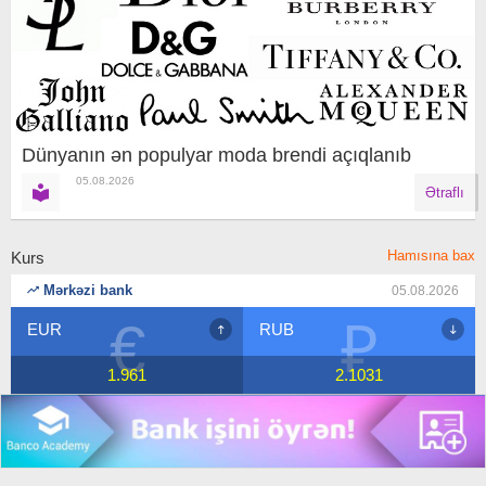
Dünyanın ən populyar moda brendi açıqlanıb
05.08.2026
Ətraflı
Hamısına bax
Kurs
Mərkəzi bank
05.08.2026
€
₽
EUR
RUB
1.961
2.1031