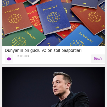
Dünyanın ən güclü və ən zəif pasportları
05.08.2026
Ətraflı