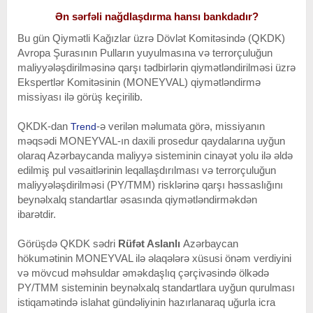
Ən sərfəli nağdlaşdırma hansı bankdadır?
Bu gün Qiymətli Kağızlar üzrə Dövlət Komitəsində (QKDK)
Avropa Şurasının Pulların yuyulmasına və terrorçuluğun
maliyyələşdirilməsinə qarşı tədbirlərin qiymətləndirilməsi üzrə
Ekspertlər Komitəsinin (MONEYVAL) qiymətləndirmə
missiyası ilə görüş keçirilib.
QKDK-dan
-ə verilən məlumata görə, missiyanın
Trend
məqsədi MONEYVAL-ın daxili prosedur qaydalarına uyğun
olaraq Azərbaycanda maliyyə sisteminin cinayət yolu ilə əldə
edilmiş pul vəsaitlərinin leqallaşdırılması və terrorçuluğun
maliyyələşdirilməsi (PY/TMM) risklərinə qarşı həssaslığını
beynəlxalq standartlar əsasında qiymətləndirməkdən
ibarətdir.
Görüşdə QKDK sədri
Rüfət Aslanlı
Azərbaycan
hökumətinin MONEYVAL ilə əlaqələrə xüsusi önəm verdiyini
və mövcud məhsuldar əməkdaşlıq çərçivəsində ölkədə
PY/TMM sisteminin beynəlxalq standartlara uyğun qurulması
istiqamətində islahat gündəliyinin hazırlanaraq uğurla icra