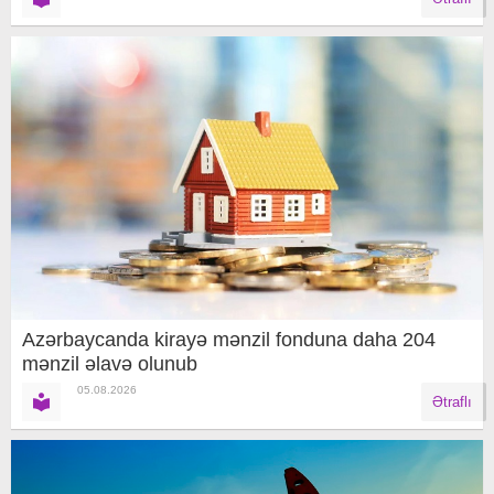
Azərbaycanda kirayə mənzil fonduna daha 204
mənzil əlavə olunub
05.08.2026
Ətraflı