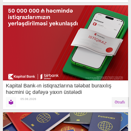
Kapital Bank-ın istiqrazlarına tələbat buraxılış
həcmini üç dəfəyə yaxın üstələdi
05.08.2026
Ətraflı