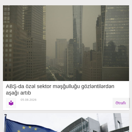
ABŞ-da özəl sektor məşğulluğu gözləntilərdən
aşağı artıb
05.08.2026
Ətraflı