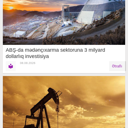
ABŞ-da mədənçıxarma sektoruna 3 milyard
dollarlıq investisiya
08.08.2026
Ətraflı