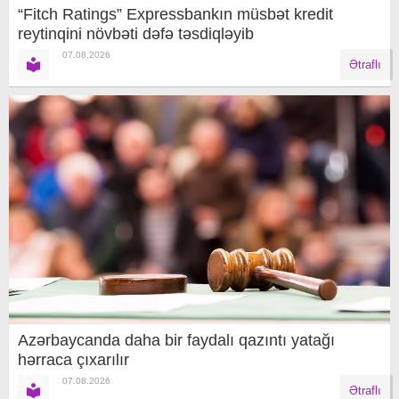
“Fitch Ratings” Expressbankın müsbət kredit
reytinqini növbəti dəfə təsdiqləyib
07.08.2026
Ətraflı
Azərbaycanda daha bir faydalı qazıntı yatağı
hərraca çıxarılır
07.08.2026
Ətraflı