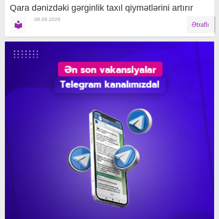
Qara dənizdəki gərginlik taxıl qiymətlərini artırır
08.08.2026
Ətraflı