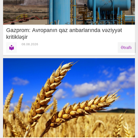
Gazprom: Avropanın qaz anbarlarında vəziyyət
kritikləşir
08.08.2026
Ətraflı