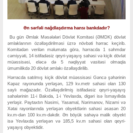
Ən sərfəli nağdlaşdırma hansı bankdadır?
Bu gün Əmlak Məsələləri Dövlət Komitəsi (ƏMDK) dövlət
əmlaklarının özəlləşdirilməsi üzrə növbəti hərrac keçirib.
Komitədən verilən məlumata görə, hərracda 1 səhmdar
cəmiyyəti, 14 istifadəsiz qeyri-yaşayış sahəsi və kiçik dövlət
müəssisəsi, eləcə də 5 nəqliyyat vasitəsi olmaqla
ümumilikdə 20 dövlət əmlakı özəlləşdirilib.
Hərracda satılmış kiçik dövlət müəssisəsi Gəncə şəhərinin
Kəpəz rayonunda yerləşən, 129 kv.metr sahəsi olan 130
saylı mağazadır. Özəlləşdirilmiş istifadəsiz qeyri-yaşayış
sahələrinin 11-i Bakıda, 1-i Yevlaxda, digəri isə İsmayıllıda
yerləşir. Paytaxtın Nəsimi, Yasamal, Nərimanov, Nizami və
Xətai rayonlarında yerləşən obyektlərin sahəsi əsasən 20
kv.m-dən 100 kv.m-dəkdir. Ən böyük sahəyə malik obyekt
isə Yevlaxda yerləşən və 185,5 kv.m sahəsi olan qeyri-
yaşayış obyektidir.