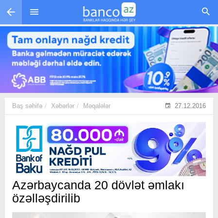
Skip to main content
Baş səhifə
Xəbərlər
Məqalələr
27.12.2016
Azərbaycanda 20 dövlət əmlakı
özəlləşdirilib