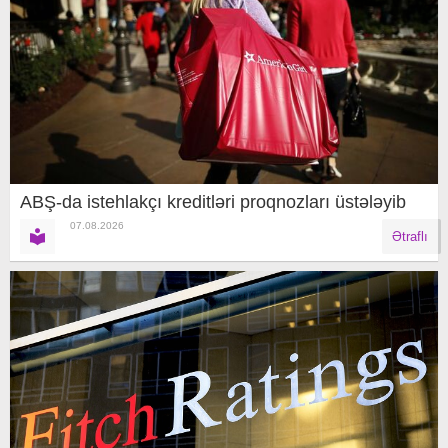
ABŞ-da istehlakçı kreditləri proqnozları üstələyib
07.08.2026
Ətraflı