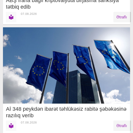
ABŞ İrana bağlı kriptovalyuta birjasına sanksiya
tətbiq edib
07.08.2026
Ətraflı
Aİ 348 peykdən ibarət təhlükəsiz rabitə şəbəkəsinə
razılıq verib
07.08.2026
Ətraflı