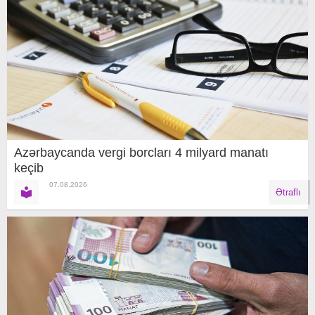
Azərbaycanda vergi borcları 4 milyard manatı
keçib
07.08.2026
Ətraflı