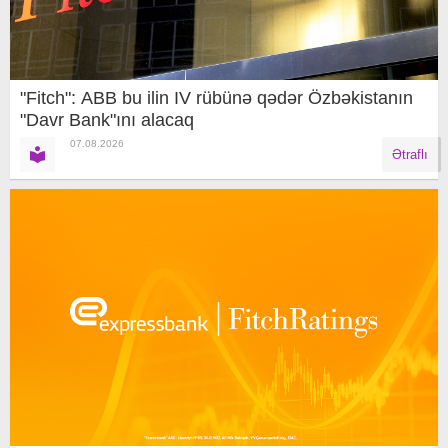
"Fitch": ABB bu ilin IV rübünə qədər Özbəkistanın
"Davr Bank"ını alacaq
07.08.2026
Ətraflı