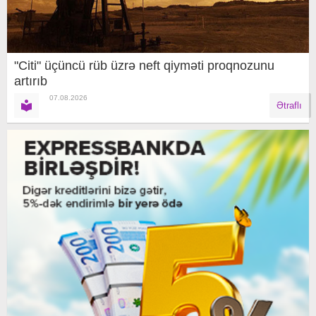
"Citi" üçüncü rüb üzrə neft qiyməti proqnozunu
artırıb
07.08.2026
Ətraflı