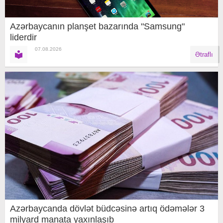
Azərbaycanın planşet bazarında "Samsung"
liderdir
07.08.2026
Ətraflı
Azərbaycanda dövlət büdcəsinə artıq ödəmələr 3
milyard manata yaxınlaşıb