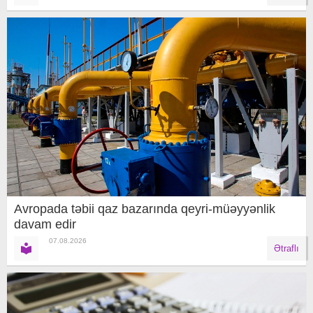
Avropada təbii qaz bazarında qeyri-müəyyənlik
davam edir
07.08.2026
Ətraflı