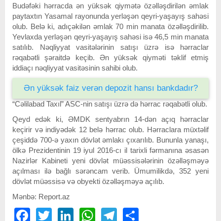
Budəfəki hərracda ən yüksək qiymətə özəlləşdirilən əmlak
paytaxtın Yasamal rayonunda yerləşən qeyri-yaşayış sahəsi
olub. Belə ki, adıçəkilən əmlak 70 min manata özəlləşdirilib.
Yevlaxda yerləşən qeyri-yaşayış sahəsi isə 46,5 min manata
satılıb. Nəqliyyat vasitələrinin satışı üzrə isə hərraclar
rəqabətli şəraitdə keçib. Ən yüksək qiyməti təklif etmiş
iddiaçı nəqliyyat vasitəsinin sahibi olub.
Ən yüksək faiz verən depozit hansı bankdadır?
“Cəlilabad Taxıl” ASC-nin satışı üzrə də hərrac rəqabətli olub.
Qeyd edək ki, ƏMDK sentyabrın 14-dən açıq hərraclar
keçirir və indiyədək 12 belə hərrac olub. Hərraclara müxtəlif
çeşiddə 700-ə yaxın dövlət əmlakı çıxarılıb. Bununla yanaşı,
ölkə Prezidentinin 19 iyul 2016-cı il tarixli fərmanına əsasən
Nazirlər Kabineti yeni dövlət müəssisələrinin özəlləşməyə
açılması ilə bağlı sərəncam verib. Ümumilikdə, 352 yeni
dövlət müəssisə və obyekti özəlləşməyə açılıb.
Mənbə: Report.az
Facebook
Twitter
LinkedIn
WhatsApp
Telegram
Share