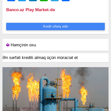
Banco.az Play Market-də
Kredit sifariş edin
Həmçinin oxu
Ən sərfəli krediti almaq üçün müraciət et