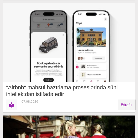
"Airbnb" məhsul hazırlama proseslərində süni
intellektdən istifadə edir
07.08.2026
Ətraflı