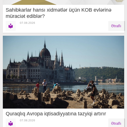
Sahibkarlar hansı xidmətlər üçün KOB evlərinə
müraciət ediblər?
07.08.2026
Ətraflı
Quraqlıq Avropa iqtisadiyyatına təzyiqi artırır
07.08.2026
Ətraflı