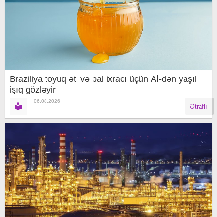
Braziliya toyuq əti və bal ixracı üçün Aİ-dən yaşıl
işıq gözləyir
06.08.2026
Ətraflı