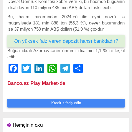
Dövlət Gömrük Komitəsi xəbər verir ki, bu həcmdə buğdanın
idxal dəyəri
110 milyon 435 min
ABŞ dolları təşkil edib.
Bu, həcm baxımından 2024-cü ilin eyni dövrü ilə
müqayisədə
181 min 888
ton (
55,3
%), dəyər baxımından
isə
37 milyon 759 min
ABŞ dolları (
51,9
%) çoxdur.
Ən yüksək faiz verən depozit hansı bankdadır?
Buğda idxalı Azərbaycanın ümumi idxalının
1,1
%-ini təşkil
edib.
Facebook
Twitter
LinkedIn
WhatsApp
Telegram
Share
Banco.az Play Market-də
Kredit sifariş edin
Həmçinin oxu