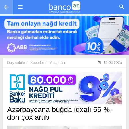
Skip to main content
Baş səhifə
Xəbərlər
Məqalələr
19.06.2025
Azərbaycana buğda idxalı 55 %-
dən çox artıb