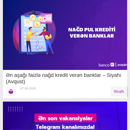
Ən aşağı faizlə nağd kredit verən banklar – Siyahı
(Avqust)
07.08.2026
Ətraflı