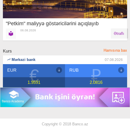
"Petkim" maliyyə göstəricilərini açıqlayıb
06.08.2026
Ətraflı
Hamısına bax
Kurs
Mərkəzi bank
07.08.2026
€
₽
EUR
RUB
1.9591
2.0816
Copyright © 2018 Banco.az