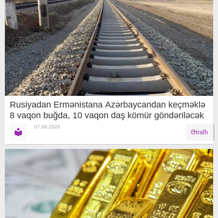
Rusiyadan Ermənistana Azərbaycandan keçməklə
8 vaqon buğda, 10 vaqon daş kömür göndəriləcək
07.08.2026
Ətraflı