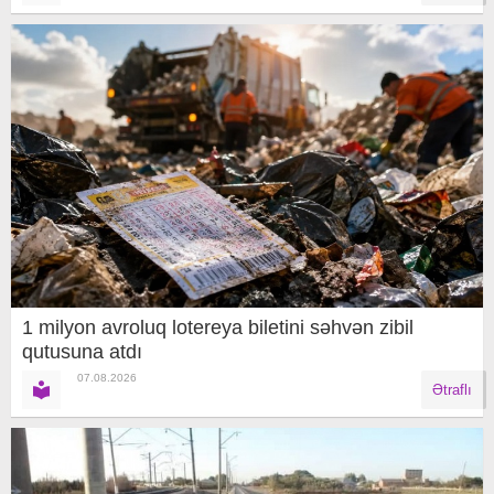
1 milyon avroluq lotereya biletini səhvən zibil
qutusuna atdı
07.08.2026
Ətraflı