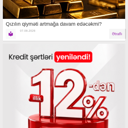
Qızılın qiyməti artmağa davam edəcəkmi?
07.08.2026
Ətraflı