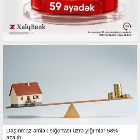
Daşınmaz əmlak sığortası üzrə yığımlar 58%
azalıb