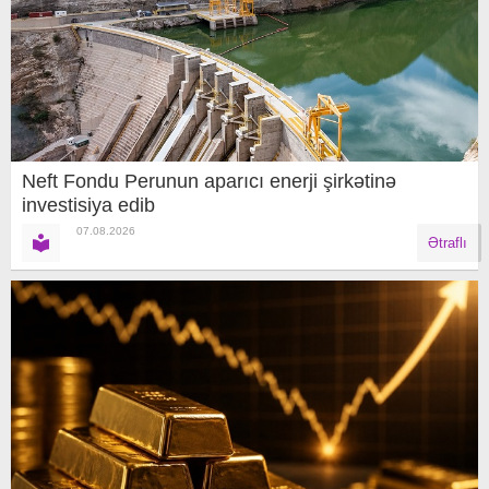
Neft Fondu Perunun aparıcı enerji şirkətinə
investisiya edib
07.08.2026
Ətraflı