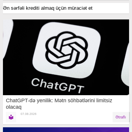
Ən sərfəli krediti almaq üçün müraciət et
ChatGPT-də yenilik: Mətn söhbətlərini limitsiz
olacaq
07.08.2026
Ətraflı