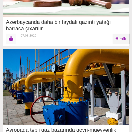
Azərbaycanda daha bir faydalı qazıntı yatağı
hərraca çıxarılır
07.08.2026
Ətraflı
Avropada təbii qaz bazarında qeyri-müəyyənlik