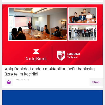
Xalq Bankda Landau məktəbliləri üçün bankçılıq
üzrə təlim keçirildi
07.08.2026
Ətraflı