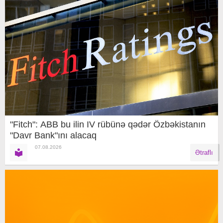
"Fitch": ABB bu ilin IV rübünə qədər Özbəkistanın
"Davr Bank"ını alacaq
07.08.2026
Ətraflı