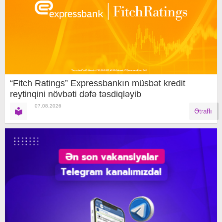
“Fitch Ratings” Expressbankın müsbət kredit
reytinqini növbəti dəfə təsdiqləyib
07.08.2026
Ətraflı