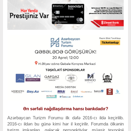
Ən sərfəli nağdlaşdırma hansı bankdadır?
Azərbaycan Turizm Forumu ilk dəfə 2016-cı ildə keçirilib.
2016-cı ildən bu günə kimi hər il keçirilir. Forumda ölkənin
turizm imkanları, gələcək perspektivlər, müasir texnoloji