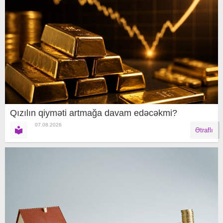
Qızılın qiyməti artmağa davam edəcəkmi?
07.08.2026
Ətraflı