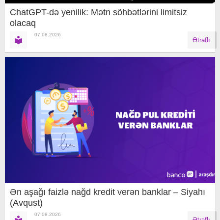
ChatGPT-də yenilik: Mətn söhbətlərini limitsiz
olacaq
07.08.2026
Ətraflı
Ən aşağı faizlə nağd kredit verən banklar – Siyahı
(Avqust)
07.08.2026
Ətraflı