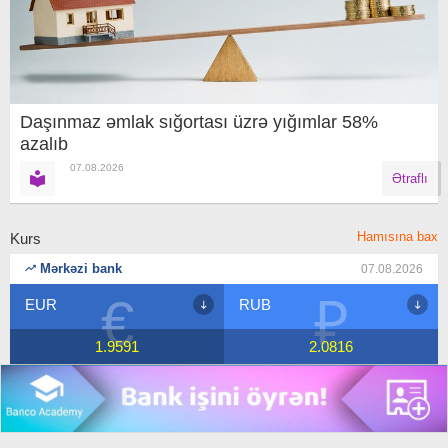
Daşınmaz əmlak sığortası üzrə yığımlar 58%
azalıb
07.08.2026
Ətraflı
Hamısına bax
Kurs
Mərkəzi bank
07.08.2026
€
₽
EUR
RUB
1.9591
2.0816