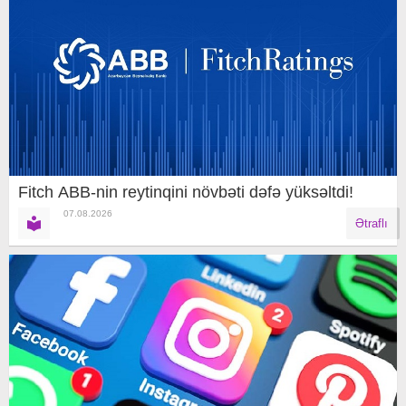
Fitch ABB-nin reytinqini növbəti dəfə yüksəltdi!
07.08.2026
Ətraflı