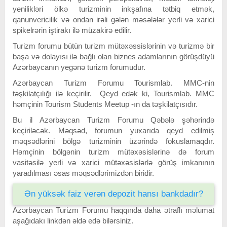
yenilikləri ölkə turizminin inkşafına tətbiq etmək,
qanunvericilik və ondan irəli gələn məsələlər yerli və xarici
spikelrərin iştirakı ilə müzakirə edilir.
Turizm forumu bütün turizm mütəxəssislərinin və turizmə bir
başa və dolayısı ilə bağlı olan biznes adamlarının görüşdüyü
Azərbaycanın yegənə turizm forumudur.
Azərbaycan Turizm Forumu Tourismlab. MMC-nin
təşkilatçılığı ilə keçirilir. Qeyd edək ki, Tourismlab. MMC
həmçinin Tourism Students Meetup -ın da təşkilatçısıdır.
Bu il Azərbaycan Turizm Forumu Qəbələ şəhərində
keçiriləcək. Məqsəd, forumun yuxarıda qeyd edilmiş
məqsədlərini bölgə turizminin üzərində fokuslamaqdır.
Həmçinin bölgənin turizm mütəxəsislərinə də forum
vasitəsilə yerli və xarici mütəxəsislərlə görüş imkanının
yaradılması əsas məqsədlərimizdən biridir.
Ən yüksək faiz verən depozit hansı bankdadır?
Azərbaycan Turizm Forumu haqqında daha ətraflı məlumat
aşağıdakı linkdən əldə edə bilərsiniz.