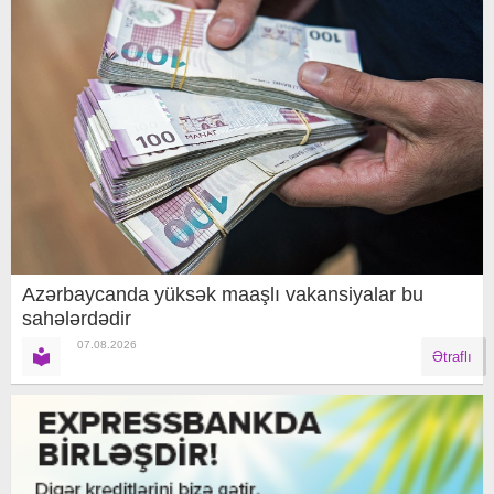
Azərbaycanda yüksək maaşlı vakansiyalar bu
sahələrdədir
07.08.2026
Ətraflı