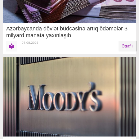
Azərbaycanda dövlət büdcəsinə artıq ödəmələr 3
milyard manata yaxınlaşıb
07.08.2026
Ətraflı