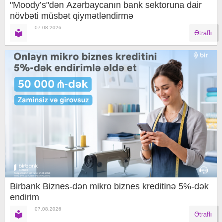
"Moody’s"dən Azərbaycanın bank sektoruna dair
növbəti müsbət qiymətləndirmə
07.08.2026
Ətraflı
Birbank Biznes-dən mikro biznes kreditinə 5%-dək
endirim
07.08.2026
Ətraflı