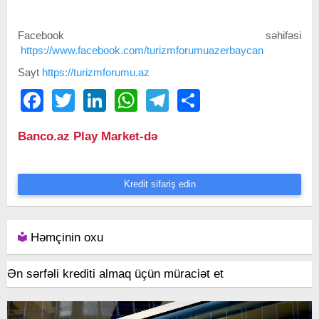
Facebook səhifəsi
https://www.facebook.com/turizmforumuazerbaycan
Sayt
https://turizmforumu.az
Facebook
Twitter
LinkedIn
WhatsApp
Telegram
Share
Banco.az Play Market-də
Kredit sifariş edin
Həmçinin oxu
Ən sərfəli krediti almaq üçün müraciət et