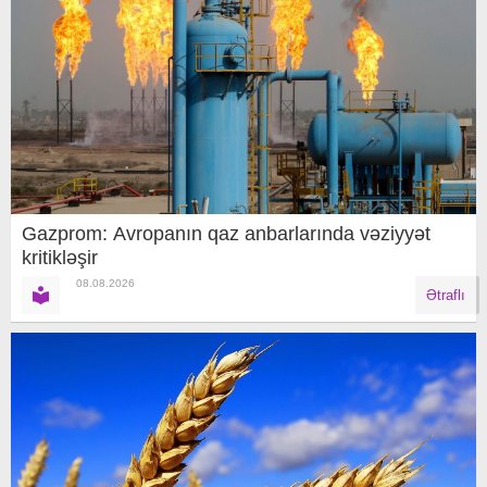
Gazprom: Avropanın qaz anbarlarında vəziyyət
kritikləşir
08.08.2026
Ətraflı