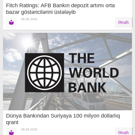
Fitch Ratings: AFB Bankın depozit artımı orta
bazar göstəricilərini üstələyib
08.08.2026
Ətraflı
Dünya Bankından Suriyaya 100 milyon dollarlıq
qrant
08.08.2026
Ətraflı