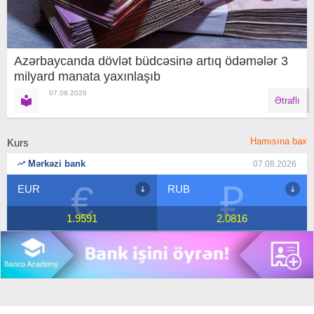
Azərbaycanda dövlət büdcəsinə artıq ödəmələr 3
milyard manata yaxınlaşıb
07.08.2026
Ətraflı
Hamısına bax
Kurs
Mərkəzi bank
07.08.2026
₽
$
RUB
USD
2.0816
1.7