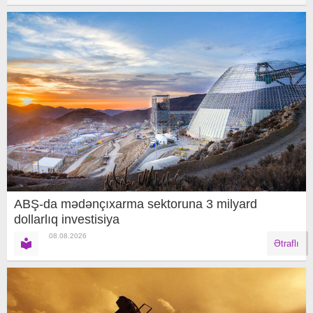
ABŞ-da mədənçıxarma sektoruna 3 milyard
dollarlıq investisiya
08.08.2026
Ətraflı