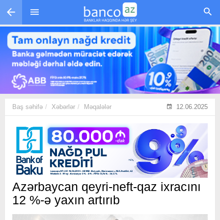
Skip to main content
Baş səhifə
Xəbərlər
Məqalələr
12.06.2025
Azərbaycan qeyri-neft-qaz ixracını
12 %-ə yaxın artırıb