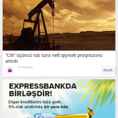
"Citi" üçüncü rüb üzrə neft qiyməti proqnozunu
artırıb
07.08.2026
Ətraflı