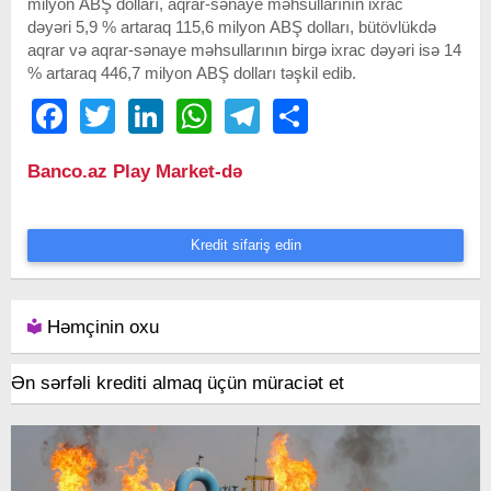
milyon ABŞ dolları, aqrar-sənaye məhsullarının ixrac
dəyəri 5,9 % artaraq 115,6 milyon ABŞ dolları, bütövlükdə
aqrar və aqrar-sənaye məhsullarının birgə ixrac dəyəri isə 14
% artaraq 446,7 milyon ABŞ dolları təşkil edib.
Facebook
Twitter
LinkedIn
WhatsApp
Telegram
Share
Banco.az Play Market-də
Kredit sifariş edin
Həmçinin oxu
Ən sərfəli krediti almaq üçün müraciət et