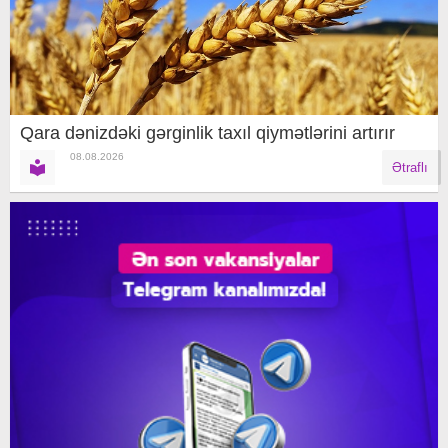
Qara dənizdəki gərginlik taxıl qiymətlərini artırır
08.08.2026
Ətraflı