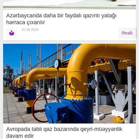
Azərbaycanda daha bir faydalı qazıntı yatağı
hərraca çıxarılır
07.08.2026
Ətraflı
Avropada təbii qaz bazarında qeyri-müəyyənlik
davam edir