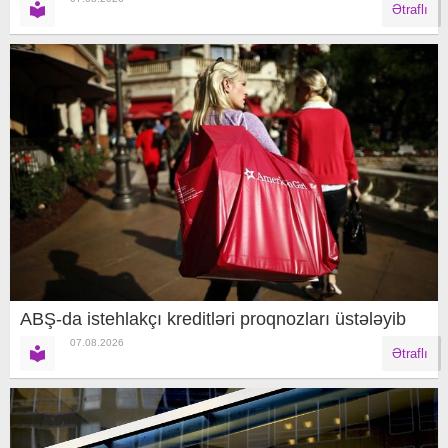
Ətraflı
ABŞ-da istehlakçı kreditləri proqnozları üstələyib
07.08.2026
Ətraflı