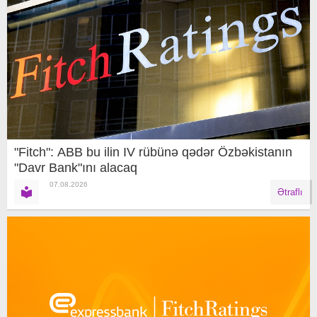
"Fitch": ABB bu ilin IV rübünə qədər Özbəkistanın
"Davr Bank"ını alacaq
07.08.2026
Ətraflı