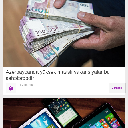
Azərbaycanda yüksək maaşlı vakansiyalar bu
sahələrdədir
07.08.2026
Ətraflı