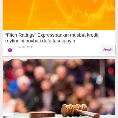
“Fitch Ratings” Expressbankın müsbət kredit
reytinqini növbəti dəfə təsdiqləyib
07.08.2026
Ətraflı