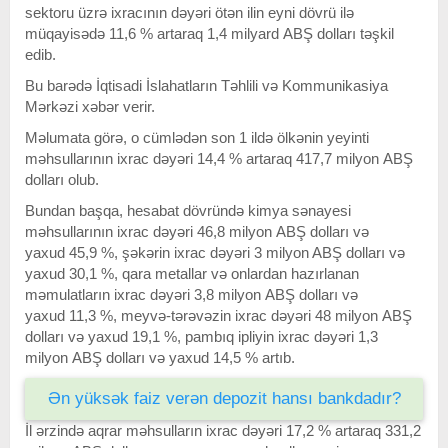
sektoru üzrə ixracının dəyəri ötən ilin eyni dövrü ilə
müqayisədə 11,6 % artaraq 1,4 milyard ABŞ dolları təşkil
edib.
Bu barədə İqtisadi İslahatların Təhlili və Kommunikasiya
Mərkəzi xəbər verir.
Məlumata görə, o cümlədən son 1 ildə ölkənin yeyinti
məhsullarının ixrac dəyəri 14,4 % artaraq 417,7 milyon ABŞ
dolları olub.
Bundan başqa, hesabat dövründə kimya sənayesi
məhsullarının ixrac dəyəri 46,8 milyon ABŞ dolları və
yaxud 45,9 %, şəkərin ixrac dəyəri 3 milyon ABŞ dolları və
yaxud 30,1 %, qara metallar və onlardan hazırlanan
məmulatların ixrac dəyəri 3,8 milyon ABŞ dolları və
yaxud 11,3 %, meyvə-tərəvəzin ixrac dəyəri 48 milyon ABŞ
dolları və yaxud 19,1 %, pambıq ipliyin ixrac dəyəri 1,3
milyon ABŞ dolları və yaxud 14,5 % artıb.
Ən yüksək faiz verən depozit hansı bankdadır?
İl ərzində aqrar məhsulların ixrac dəyəri 17,2 % artaraq 331,2