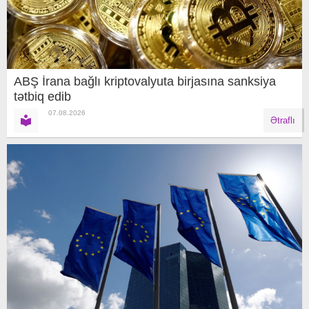
ABŞ İrana bağlı kriptovalyuta birjasına sanksiya
tətbiq edib
07.08.2026
Ətraflı