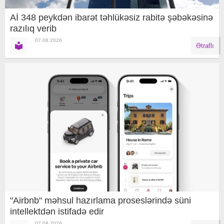
Aİ 348 peykdən ibarət təhlükəsiz rabitə şəbəkəsinə
razılıq verib
07.08.2026
Ətraflı
"Airbnb" məhsul hazırlama proseslərində süni
intellektdən istifadə edir
07.08.2026