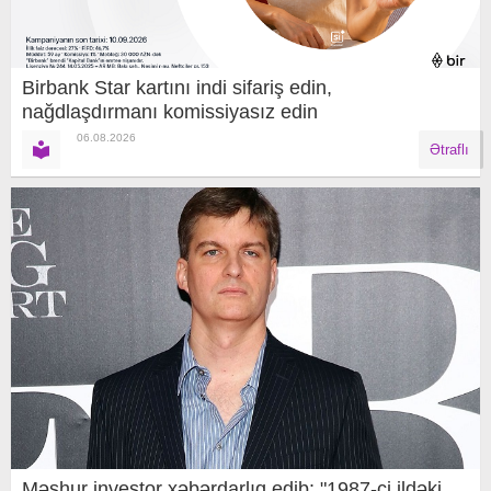
Birbank Star kartını indi sifariş edin,
nağdlaşdırmanı komissiyasız edin
06.08.2026
Ətraflı
Məşhur investor xəbərdarlıq edib: "1987-ci ildəki