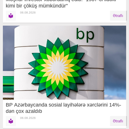
kimi bir çöküş mümkündür"
06.08.2026
Ətraflı
BP Azərbaycanda sosial layihələrə xərclərini 14%-
dən çox azaldıb
06.08.2026
Ətraflı