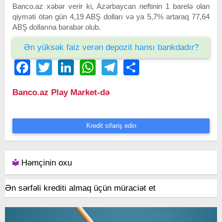
Banco.az xəbər verir ki, Azərbaycan neftinin 1 barelə olan
qiyməti ötən gün 4,19 ABŞ dolları və ya 5,7% artaraq 77,64
ABŞ dollarına bərabər olub.
Ən yüksək faiz verən depozit hansı bankdadır?
Facebook
Twitter
LinkedIn
WhatsApp
Telegram
Share
Banco.az Play Market-də
Kredit sifariş edin
Həmçinin oxu
Ən sərfəli krediti almaq üçün müraciət et