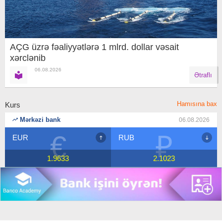
AÇG üzrə fəaliyyətlərə 1 mlrd. dollar vəsait
xərclənib
06.08.2026
Ətraflı
Hamısına bax
Kurs
Mərkəzi bank
06.08.2026
₽
$
RUB
USD
2.1023
1.7