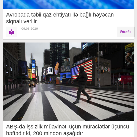
Avropada təbii qaz ehtiyatı ilə bağlı həyəcan
siqnalı verilir
06.08.2026
Ətraflı
ABŞ-da işsizlik müavinəti üçün müraciətlər üçüncü
həftədir ki, 200 mindən aşağıdır