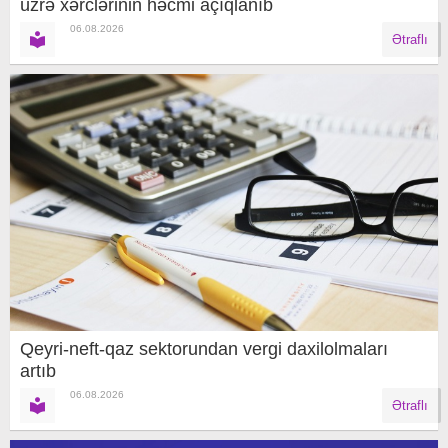
üzrə xərclərinin həcmi açıqlanıb
06.08.2026
Ətraflı
Qeyri-neft-qaz sektorundan vergi daxilolmaları
artıb
06.08.2026
Ətraflı