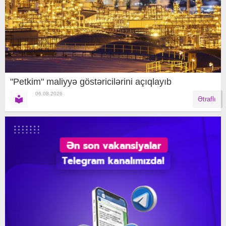
"Petkim" maliyyə göstəricilərini açıqlayıb
06.08.2026
Ətraflı