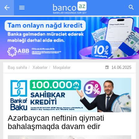
Skip to main content
Baş səhifə
Xəbərlər
Məqalələr
14.06.2025
Azərbaycan neftinin qiyməti
bahalaşmaqda davam edir