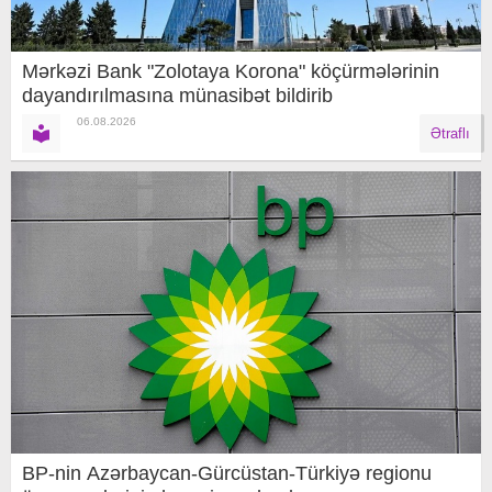
Mərkəzi Bank "Zolotaya Korona" köçürmələrinin
dayandırılmasına münasibət bildirib
06.08.2026
Ətraflı
BP-nin Azərbaycan-Gürcüstan-Türkiyə regionu