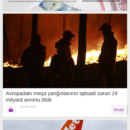
Avropadakı meşə yanğınlarının iqtisadi zərəri 19
milyard avronu ötüb
06.08.2026
Ətraflı