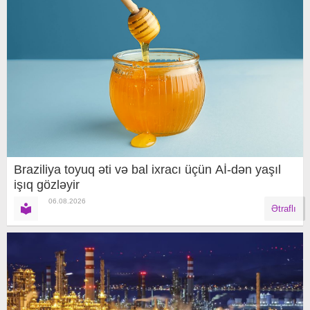
Braziliya toyuq əti və bal ixracı üçün Aİ-dən yaşıl
işıq gözləyir
06.08.2026
Ətraflı