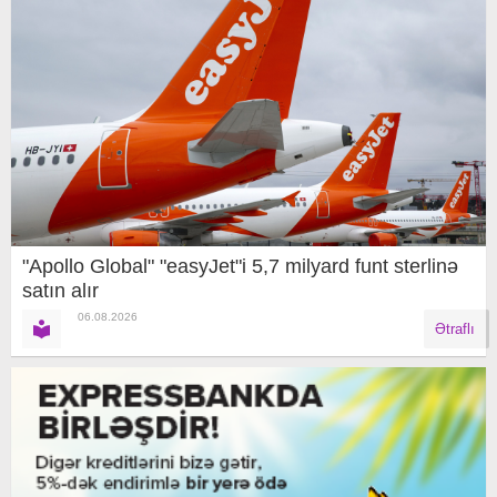
"Apollo Global" "easyJet"i 5,7 milyard funt sterlinə
satın alır
06.08.2026
Ətraflı