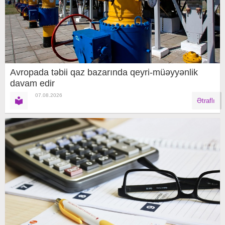
Avropada təbii qaz bazarında qeyri-müəyyənlik
davam edir
07.08.2026
Ətraflı