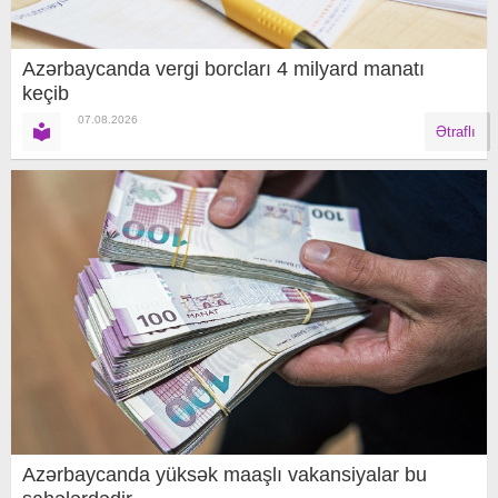
Azərbaycanda vergi borcları 4 milyard manatı
keçib
07.08.2026
Ətraflı
Azərbaycanda yüksək maaşlı vakansiyalar bu