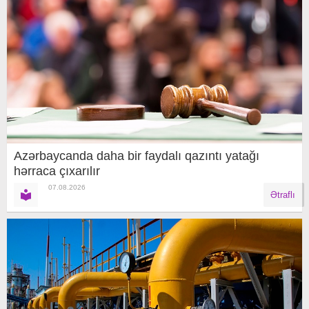
Azərbaycanda daha bir faydalı qazıntı yatağı
hərraca çıxarılır
07.08.2026
Ətraflı