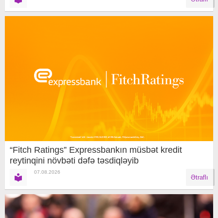
“Fitch Ratings” Expressbankın müsbət kredit
reytinqini növbəti dəfə təsdiqləyib
07.08.2026
Ətraflı