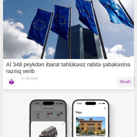
Aİ 348 peykdən ibarət təhlükəsiz rabitə şəbəkəsinə
razılıq verib
07.08.2026
Ətraflı