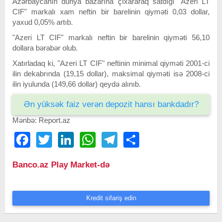
Azərbaycanın dünya bazarına çıxararaq satdığı "Azeri LT
CIF" markalı xam neftin bir barelinin qiyməti 0,03 dollar,
yaxud 0,05% artıb.
"Azeri LT CIF" markalı neftin bir barelinin qiyməti 56,10
dollara bərabər olub.
Xatırladaq ki, "Azeri LT CIF" neftinin minimal qiyməti 2001-ci
ilin dekabrında (19,15 dollar), maksimal qiyməti isə 2008-ci
ilin iyulunda (149,66 dollar) qeydə alınıb.
Ən yüksək faiz verən depozit hansı bankdadır?
Mənbə: Report.az
Facebook
Twitter
LinkedIn
WhatsApp
Telegram
Share
Banco.az Play Market-də
Kredit sifariş edin