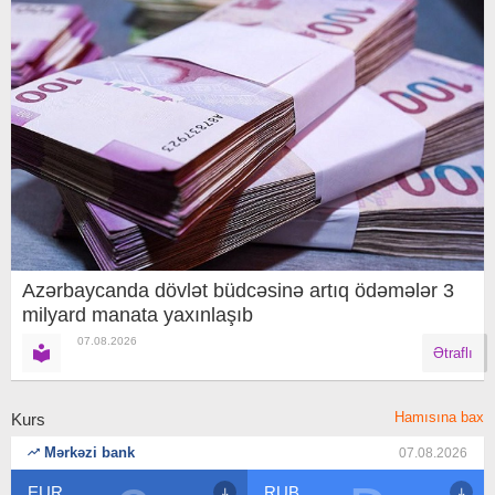
Azərbaycanda dövlət büdcəsinə artıq ödəmələr 3
milyard manata yaxınlaşıb
07.08.2026
Ətraflı
Hamısına bax
Kurs
Mərkəzi bank
07.08.2026
RUB
USD