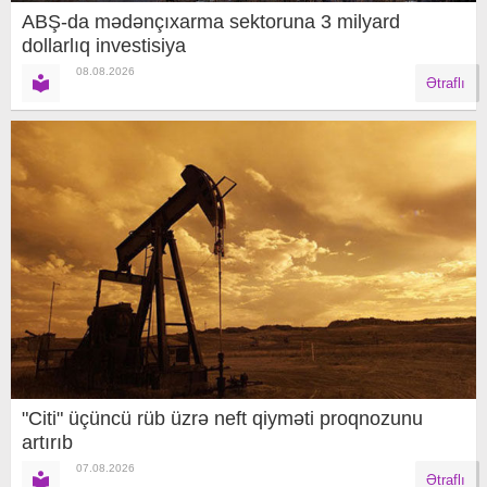
ABŞ-da mədənçıxarma sektoruna 3 milyard
dollarlıq investisiya
08.08.2026
Ətraflı
"Citi" üçüncü rüb üzrə neft qiyməti proqnozunu
artırıb
07.08.2026
Ətraflı