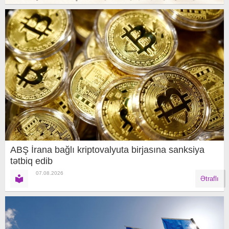
ABŞ İrana bağlı kriptovalyuta birjasına sanksiya
tətbiq edib
07.08.2026
Ətraflı