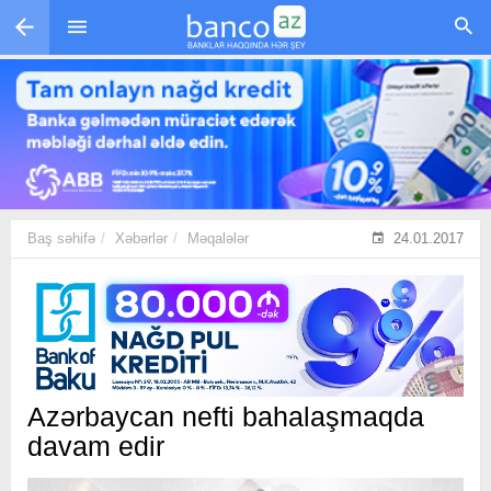
Skip to main content
Baş səhifə
Xəbərlər
Məqalələr
24.01.2017
Azərbaycan nefti bahalaşmaqda
davam edir