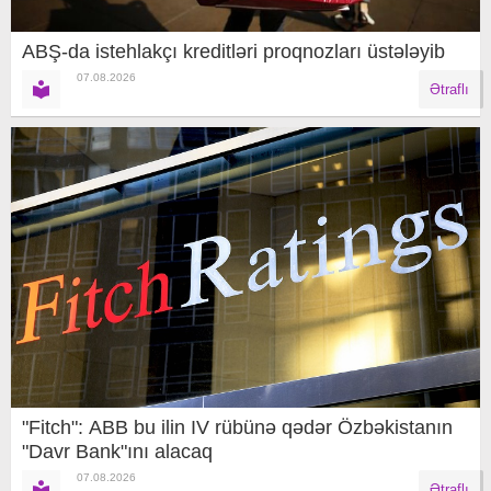
ABŞ-da istehlakçı kreditləri proqnozları üstələyib
07.08.2026
Ətraflı
"Fitch": ABB bu ilin IV rübünə qədər Özbəkistanın
"Davr Bank"ını alacaq
07.08.2026
Ətraflı