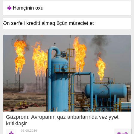
Həmçinin oxu
Ən sərfəli krediti almaq üçün müraciət et
Gazprom: Avropanın qaz anbarlarında vəziyyət
kritikləşir
08.08.2026
Ətraflı