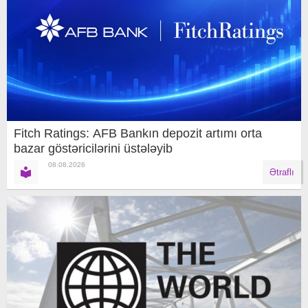
Fitch Ratings: AFB Bankın depozit artımı orta
bazar göstəricilərini üstələyib
08.08.2026
Ətraflı