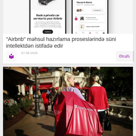
"Airbnb" məhsul hazırlama proseslərində süni
intellektdən istifadə edir
07.08.2026
Ətraflı