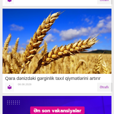
Qara dənizdəki gərginlik taxıl qiymətlərini artırır
08.08.2026
Ətraflı