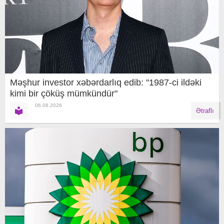
Məşhur investor xəbərdarlıq edib: "1987-ci ildəki
kimi bir çöküş mümkündür"
06.08.2026
Ətraflı