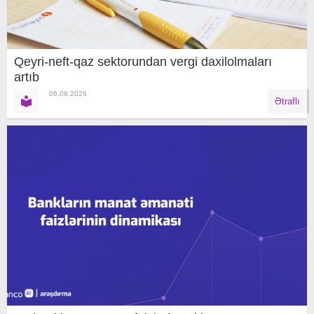
Qeyri-neft-qaz sektorundan vergi daxilolmaları
artıb
06.08.2026
Ətraflı