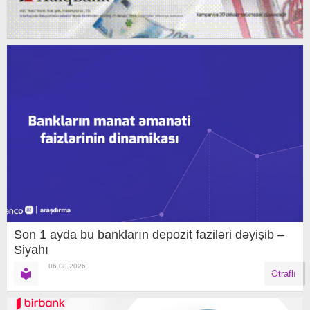
Son 1 ayda bu bankların depozit faziləri dəyişib –
Siyahı
06.08.2026
Ətraflı