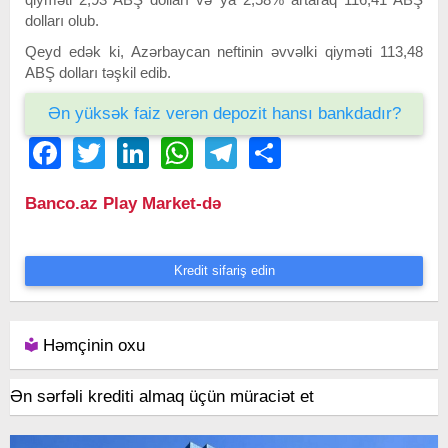
dolları olub.
Qeyd edək ki, Azərbaycan neftinin əvvəlki qiyməti 113,48
ABŞ dolları təşkil edib.
Ən yüksək faiz verən depozit hansı bankdadır?
Facebook
Twitter
LinkedIn
WhatsApp
Telegram
Share
Banco.az Play Market-də
Kredit sifariş edin
Həmçinin oxu
Ən sərfəli krediti almaq üçün müraciət et