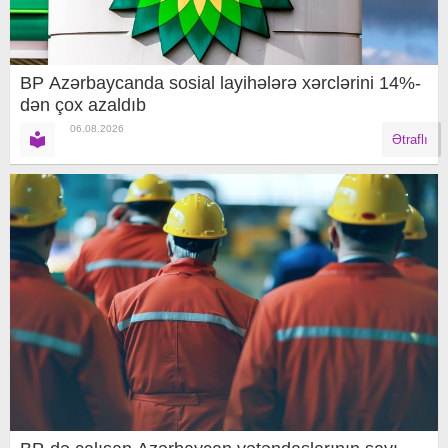
BP Azərbaycanda sosial layihələrə xərclərini 14%-
dən çox azaldıb
06.08.2026
Ətraflı