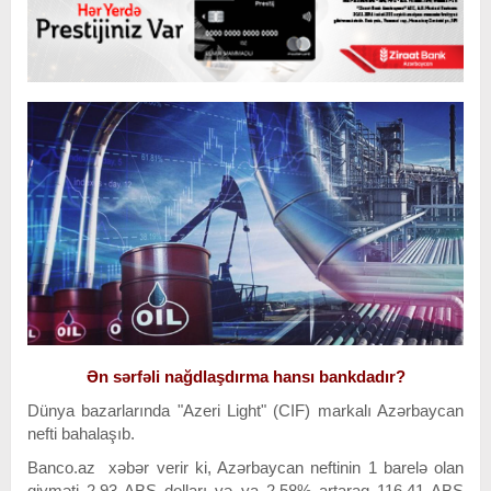
Ən sərfəli nağdlaşdırma hansı bankdadır?
Dünya bazarlarında "Azeri Light" (CIF) markalı Azərbaycan
nefti bahalaşıb.
Banco.az xəbər verir ki, Azərbaycan neftinin 1 barelə olan
qiyməti 2,93 ABŞ dolları və ya 2,58% artaraq 116,41 ABŞ