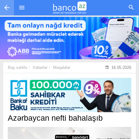
Skip to main content
Baş səhifə
Xəbərlər
Məqalələr
16.05.2026
Azərbaycan nefti bahalaşıb