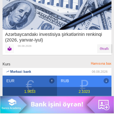
Azərbaycandakı investisiya şirkətlərinin renkinqi
(2026, yanvar-iyul)
06.08.2026
Ətraflı
Hamısına bax
Kurs
Mərkəzi bank
06.08.2026
₽
$
RUB
USD
2.1023
1.7