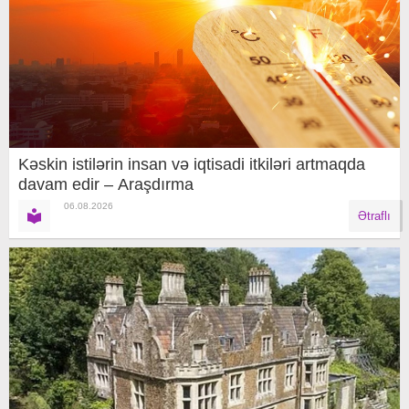
Kəskin istilərin insan və iqtisadi itkiləri artmaqda
davam edir – Araşdırma
06.08.2026
Ətraflı