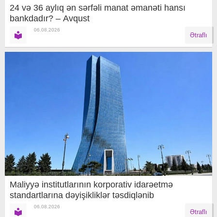
24 və 36 aylıq ən sərfəli manat əmanəti hansı
bankdadır? – Avqust
06.08.2026
Ətraflı
Maliyyə institutlarının korporativ idarəetmə
standartlarına dəyişikliklər təsdiqlənib
06.08.2026
Ətraflı