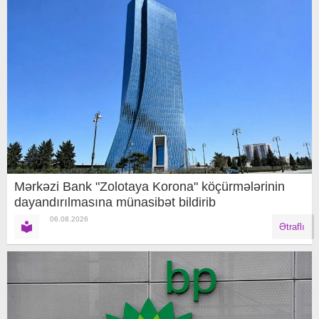
Mərkəzi Bank "Zolotaya Korona" köçürmələrinin
dayandırılmasına münasibət bildirib
06.08.2026
Ətraflı