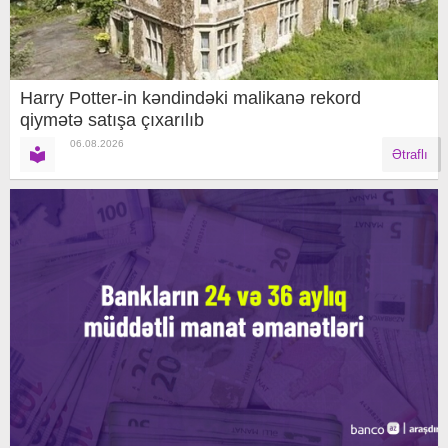
Harry Potter-in kəndindəki malikanə rekord
qiymətə satışa çıxarılıb
06.08.2026
Ətraflı