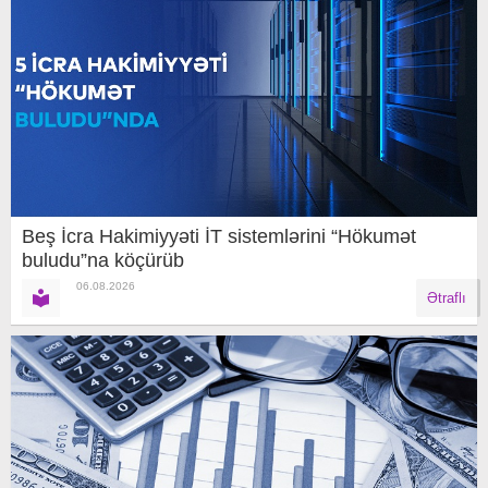
Beş İcra Hakimiyyəti İT sistemlərini “Hökumət
buludu”na köçürüb
06.08.2026
Ətraflı