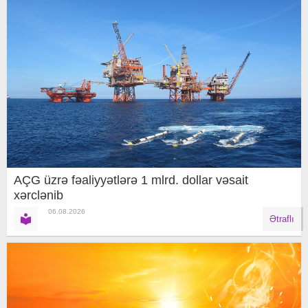
AÇG üzrə fəaliyyətlərə 1 mlrd. dollar vəsait
xərclənib
06.08.2026
Ətraflı