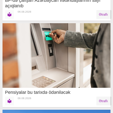
BP-də çalışan Azərbaycan vətəndaşlarının sayı
açıqlanıb
06.08.2026
Ətraflı
Pensiyalar bu tarixdə ödəniləcək
06.08.2026
Ətraflı