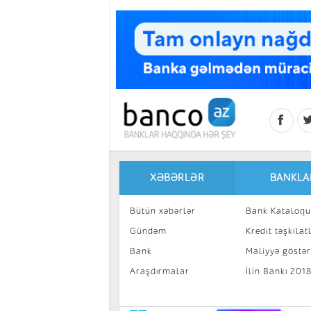
Skip to main content
XƏBƏRLƏR
BANKLA
Bütün xəbərlər
Bank Kataloqu
Gündəm
Kredit təşkilatl
Bank
Maliyyə göstəri
Araşdırmalar
İlin Bankı 201
İnvestisiya