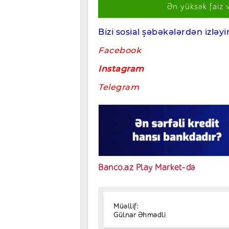
Ən yüksək faiz 
Bizi sosial şəbəkələrdən izləyin
Facebook
Instagram
Telegram
Banco.az Play Market-də
Müəllif:
Gülnar Əhmədli