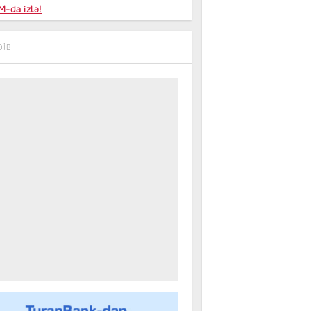
niyalar
-da izlə!
farişi
DIB
m