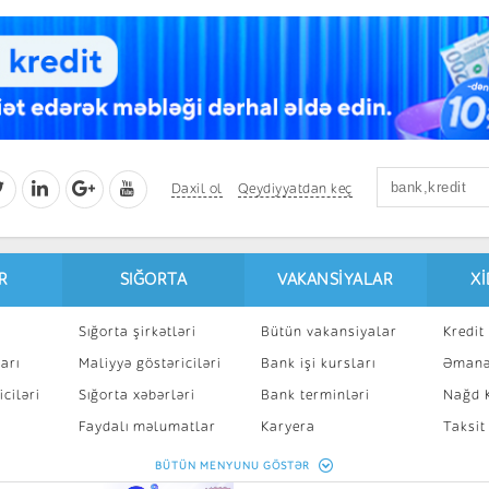
Daxil ol
Qeydiyyatdan keç
R
SIĞORTA
VAKANSIYALAR
X
Sığorta şirkətləri
Bütün vakansiyalar
Kredit 
arı
Maliyyə göstəriciləri
Bank işi kursları
Əmanə
ciləri
Sığorta xəbərləri
Bank terminləri
Nağd K
8
Faydalı məlumatlar
Karyera
Taksit
Sığorta kalkulyatoru
Peşakar inkişaf
İpotek
BÜTÜN MENYUNU GÖSTƏR