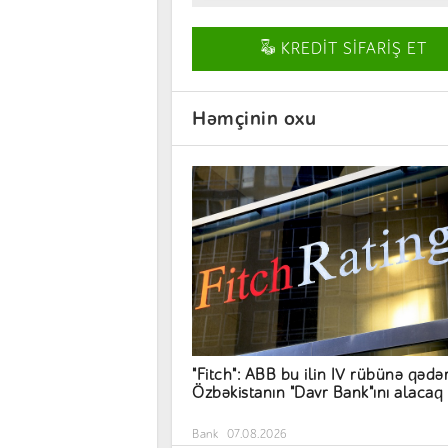
KREDİT SİFARİŞ ET
Həmçinin oxu
"Fitch": ABB bu ilin IV rübünə qədə
Özbəkistanın "Davr Bank"ını alacaq
Bank
07.08.2026