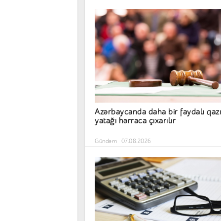
Azərbaycanda daha bir faydalı qazı
yatağı hərraca çıxarılır
Gündəm
07.08.2026