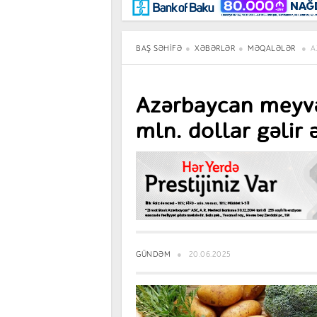
Maraqlı
BancoTV
Müsahibə
BAŞ SƏHIFƏ
XƏBƏRLƏR
MƏQALƏLƏR
A
Azərbaycan meyvə
mln. dollar gəlir 
GÜNDƏM
20.06.2025