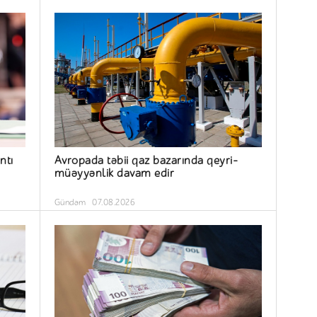
ntı
Avropada təbii qaz bazarında qeyri-
müəyyənlik davam edir
Gündəm
07.08.2026