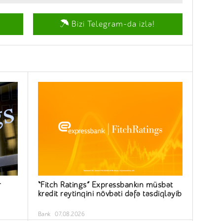
Bizi Telegram-da izlə!
r
“Fitch Ratings” Expressbankın müsbət
kredit reytinqini növbəti dəfə təsdiqləyib
Bank
07.08.2026