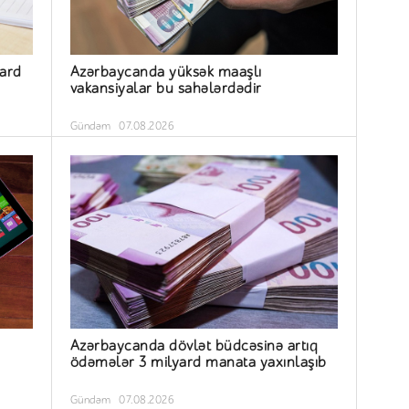
yard
Azərbaycanda yüksək maaşlı
vakansiyalar bu sahələrdədir
Gündəm
07.08.2026
Azərbaycanda dövlət büdcəsinə artıq
ödəmələr 3 milyard manata yaxınlaşıb
Gündəm
07.08.2026