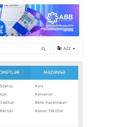
AZE
IDMƏTLƏR
MƏZƏNNƏ
Sifarişi
Kurs
tlər
Konvertor
reditlər
Bank məzənnələri
 Kartlar
Xüsusi Təkliflər
a