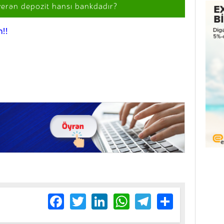
verən depozit hansı bankdadır?
!!
Facebook
Twitter
LinkedIn
WhatsApp
Telegram
Share