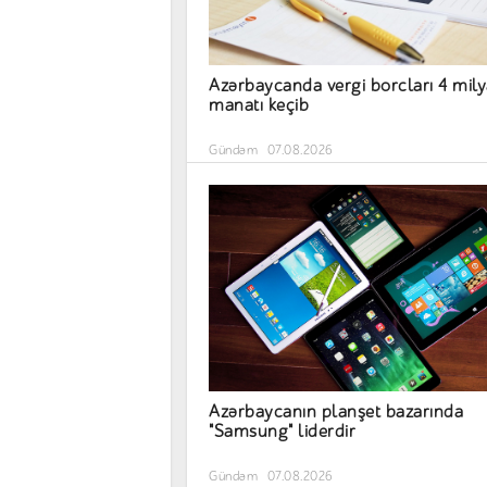
Azərbaycanda vergi borcları 4 mil
manatı keçib
Gündəm
07.08.2026
Azərbaycanın planşet bazarında
"Samsung" liderdir
Gündəm
07.08.2026