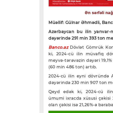
Ən sərfəli na
Müəllif: Gülnar Əhmədli, Banc
Azərbaycan bu ilin yanvar-
dəyərində 291 min 393 ton me
Banco.az
Dövlət Gömrük Komi
ki, 2024-cü ilin müvafiq dö
meyvə-tərəvəzin dəyəri 19,1% 
(60 min 486 ton) artıb.
2024-cü ilin eyni dövründə
dəyərində 230 min 907 ton me
Qeyd edək ki, 2024-cü ili
ümumi ixracda xüsusi çəkisi 2
olan çəkisi isə 21,26%-ə bərabə