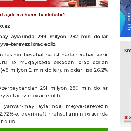
ğdlaşdırma hansı bankdadır?
o.az
may aylarında 299 milyon 282 min dollar
yvə-tərəvəz ixrac edib.
təsinin hesabatına istinadən xəbər verir
vrü ilə müqayisədə ölkədən ixrac edilən
(48 milyon 2 min dollar), miqdarı isə 26,2%
 Azərbaycandan 251
milyon 280 min dollar
yvə-tərəvəz ixrac edilib.
n yanvar-may aylarında meyvə-tərəvəzin
,72%-ə, qeyri-neft məhsullarının ixracında
r olub.