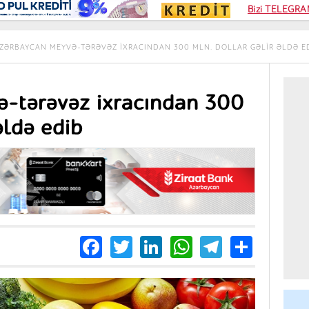
Kampa
Bizi TELEGRAM
Kart si
ZƏRBAYCAN MEYVƏ-TƏRƏVƏZ IXRACINDAN 300 MLN. DOLLAR GƏLIR ƏLDƏ E
-tərəvəz ixracından 300
əldə edib
Facebook
Twitter
LinkedIn
WhatsApp
Telegra
Share