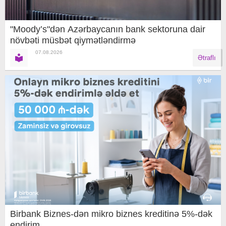
"Moody’s"dən Azərbaycanın bank sektoruna dair
növbəti müsbət qiymətləndirmə
07.08.2026
Ətraflı
Birbank Biznes-dən mikro biznes kreditinə 5%-dək
endirim