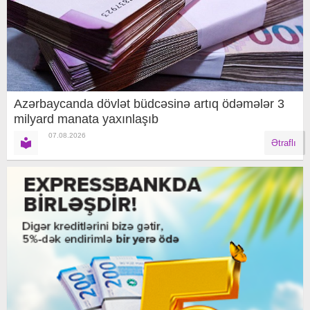
Azərbaycanda dövlət büdcəsinə artıq ödəmələr 3
milyard manata yaxınlaşıb
07.08.2026
Ətraflı