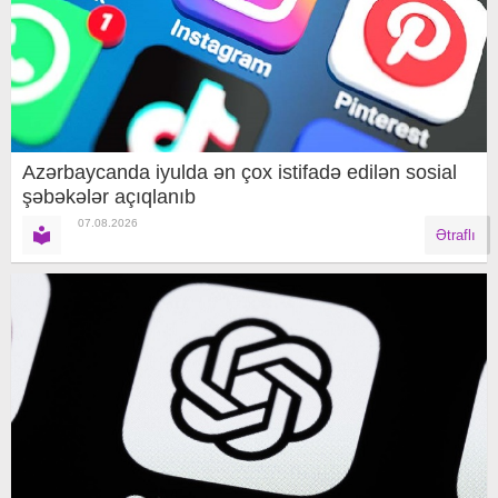
Azərbaycanda iyulda ən çox istifadə edilən sosial
şəbəkələr açıqlanıb
07.08.2026
Ətraflı