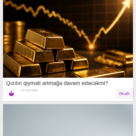
Qızılın qiyməti artmağa davam edəcəkmi?
07.08.2026
Ətraflı