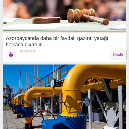
Azərbaycanda daha bir faydalı qazıntı yatağı
hərraca çıxarılır
07.08.2026
Ətraflı