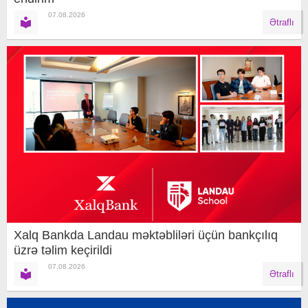
07.08.2026
Ətraflı
Xalq Bankda Landau məktəbliləri üçün bankçılıq
üzrə təlim keçirildi
07.08.2026
Ətraflı