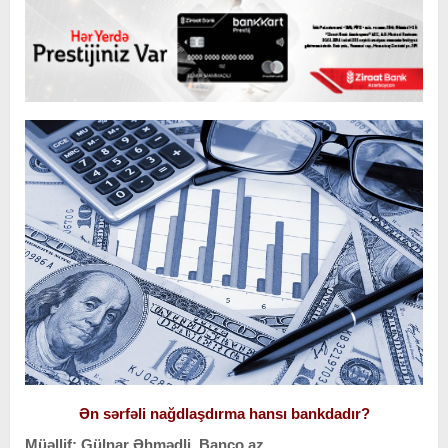
Ən sərfəli nağdlaşdırma hansı bankdadır?
Müəllif: Gülnar Əhmədli, Banco.az