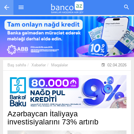
Skip to main content
Baş səhifə
Xəbərlər
Məqalələr
02.04.2026
Azərbaycan İtaliyaya
investisiyalarını 73% artırıb