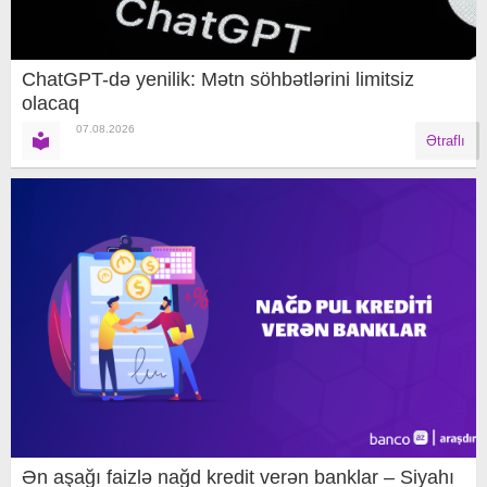
ChatGPT-də yenilik: Mətn söhbətlərini limitsiz
olacaq
07.08.2026
Ətraflı
Ən aşağı faizlə nağd kredit verən banklar – Siyahı