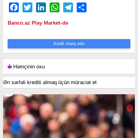
Facebook
Twitter
LinkedIn
WhatsApp
Telegram
Share
Banco.az Play Market-də
Kredit sifariş edin
Həmçinin oxu
Ən sərfəli krediti almaq üçün müraciət et