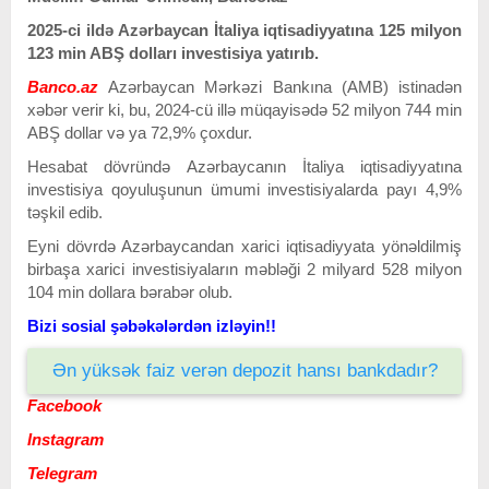
2025-ci ildə Azərbaycan
İtaliya iqtisadiyyatına 125 milyon
123 min ABŞ dolları investisiya yatırıb.
Banco.az
Azərbaycan Mərkəzi Bankına (AMB) istinadən
xəbər verir ki, bu, 2024-cü illə müqayisədə 52 milyon 744 min
ABŞ dollar və ya 72,9% çoxdur.
Hesabat dövründə Azərbaycanın İtaliya
iqtisadiyyatına
investisiya qoyuluşunun ümumi investisiyalarda payı 4,9%
təşkil edib.
Eyni dövrdə Azərbaycandan xarici iqtisadiyyata yönəldilmiş
birbaşa xarici investisiyaların məbləği 2 milyard 528 milyon
104 min dollara bərabər olub.
Bizi sosial şəbəkələrdən izləyin!!
Ən yüksək faiz verən depozit hansı bankdadır?
Facebook
Instagram
Telegram