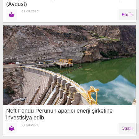
(Avqust)
07.08.2026
Ətraflı
Neft Fondu Perunun aparıcı enerji şirkətinə
investisiya edib
07.08.2026
Ətraflı