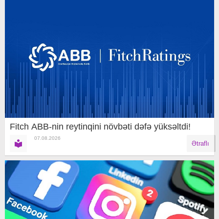
Fitch ABB-nin reytinqini növbəti dəfə yüksəltdi!
07.08.2026
Ətraflı