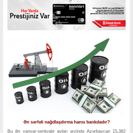
Ən sərfəli nağdlaşdırma hansı bankdadır?
Bu ilin yanvar-sentyabr ayları ərzində Azərbaycan 15,382