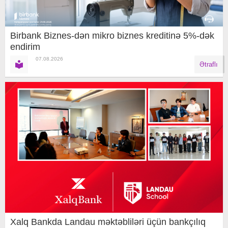
Birbank Biznes-dən mikro biznes kreditinə 5%-dək
endirim
07.08.2026
Ətraflı
Xalq Bankda Landau məktəbliləri üçün bankçılıq