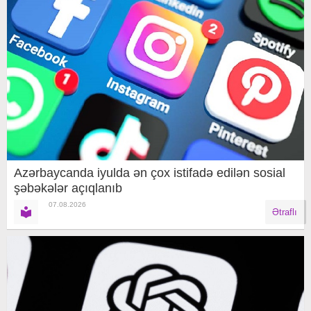
Azərbaycanda iyulda ən çox istifadə edilən sosial
şəbəkələr açıqlanıb
07.08.2026
Ətraflı