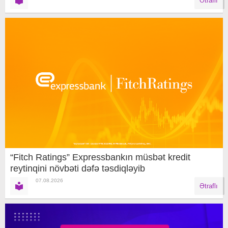
Ətraflı
“Fitch Ratings” Expressbankın müsbət kredit
reytinqini növbəti dəfə təsdiqləyib
07.08.2026
Ətraflı