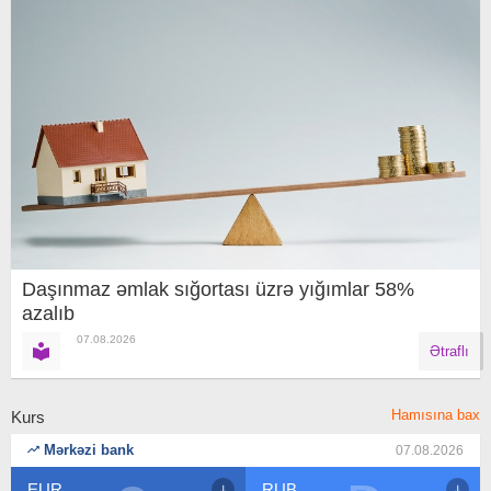
Daşınmaz əmlak sığortası üzrə yığımlar 58%
azalıb
07.08.2026
Ətraflı
Hamısına bax
Kurs
Mərkəzi bank
07.08.2026
EUR
RUB