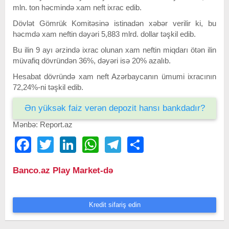
mln. ton həcmində xam neft ixrac edib.
Dövlət Gömrük Komitəsinə istinadən xəbər verilir ki, bu
həcmdə xam neftin dəyəri 5,883 mlrd. dollar təşkil edib.
Bu ilin 9 ayı ərzində ixrac olunan xam neftin miqdarı ötən ilin
müvafiq dövründən 36%, dəyəri isə 20% azalıb.
Hesabat dövründə xam neft Azərbaycanın ümumi ixracının
72,24%-ni təşkil edib.
Ən yüksək faiz verən depozit hansı bankdadır?
Mənbə: Report.az
Facebook
Twitter
LinkedIn
WhatsApp
Telegram
Share
Banco.az Play Market-də
Kredit sifariş edin