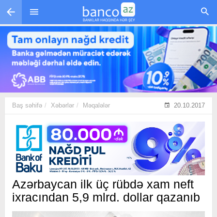
Skip to main content
Baş səhifə
Xəbərlər
Məqalələr
20.10.2017
Azərbaycan ilk üç rübdə xam neft
ixracından 5,9 mlrd. dollar qazanıb