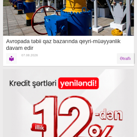
Avropada təbii qaz bazarında qeyri-müəyyənlik
davam edir
07.08.2026
Ətraflı