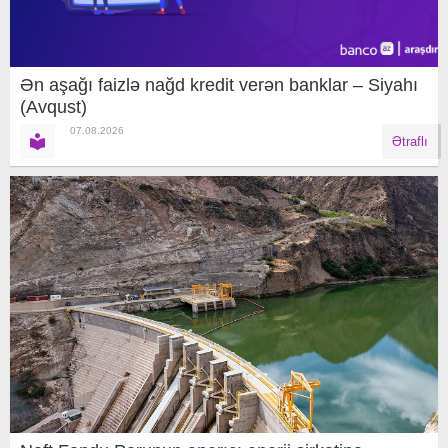
Ən aşağı faizlə nağd kredit verən banklar – Siyahı
(Avqust)
07.08.2026
Ətraflı