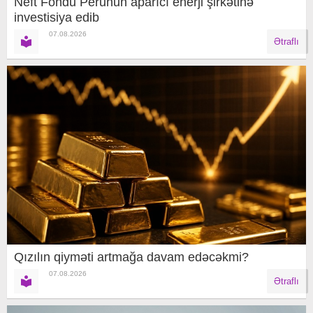
Neft Fondu Perunun aparıcı enerji şirkətinə
investisiya edib
07.08.2026
Ətraflı
Qızılın qiyməti artmağa davam edəcəkmi?
07.08.2026
Ətraflı