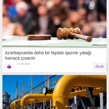
Azərbaycanda daha bir faydalı qazıntı yatağı
hərraca çıxarılır
07.08.2026
Ətraflı