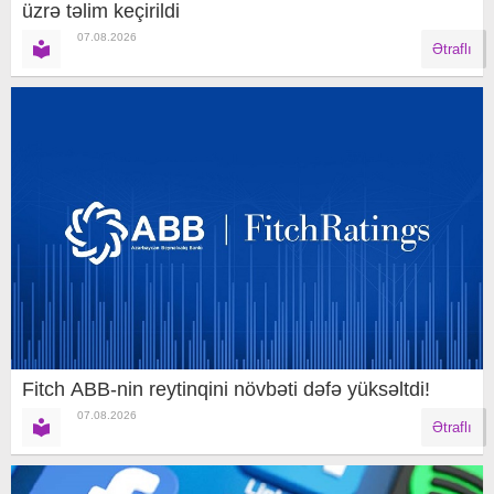
üzrə təlim keçirildi
07.08.2026
Ətraflı
Fitch ABB-nin reytinqini növbəti dəfə yüksəltdi!
07.08.2026
Ətraflı