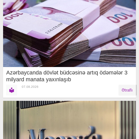
Azərbaycanda dövlət büdcəsinə artıq ödəmələr 3
milyard manata yaxınlaşıb
07.08.2026
Ətraflı