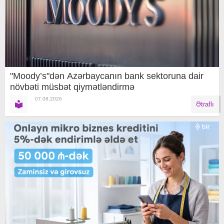
"Moody’s"dən Azərbaycanın bank sektoruna dair
növbəti müsbət qiymətləndirmə
07.08.2026
Ətraflı