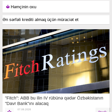
Həmçinin oxu
Ən sərfəli krediti almaq üçün müraciət et
"Fitch": ABB bu ilin IV rübünə qədər Özbəkistanın
"Davr Bank"ını alacaq
07.08.2026