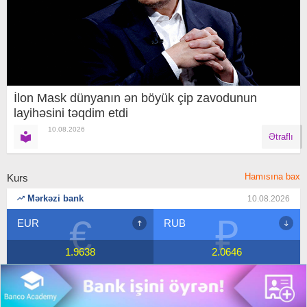
İlon Mask dünyanın ən böyük çip zavodunun
layihəsini təqdim etdi
10.08.2026
Ətraflı
Hamısına bax
Kurs
Mərkəzi bank
10.08.2026
€
₽
EUR
RUB
1.9638
2.0646