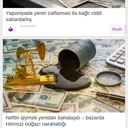
Yaponiyada yenin zəifləməsi ilə bağlı ciddi
xəbərdarlıq
10.08.2026
Ətraflı
Neftin qiyməti yenidən bahalaşdı – bazarda
Hörmüz boğazı narahatlığı