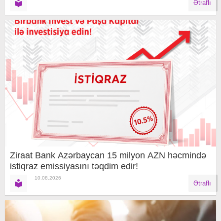
Ətraflı
Ziraat Bank Azərbaycan 15 milyon AZN həcmində
istiqraz emissiyasını təqdim edir!
10.08.2026
Ətraflı