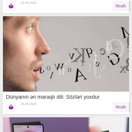
10.08.2026
Ətraflı
Dünyanın ən maraqlı dili: Sözləri yoxdur
10.08.2026
Ətraflı