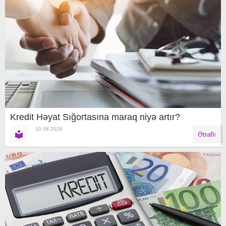
Kredit Həyat Sığortasına maraq niyə artır?
10.08.2026
Ətraflı