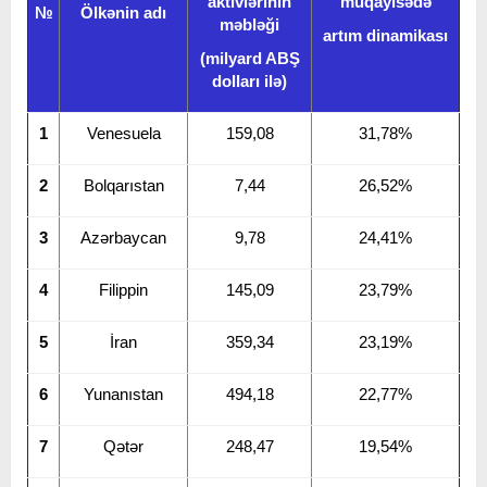
aktivlərinin
müqayisədə
№
Ölkənin adı
məbləği
artım dinamikası
(milyard ABŞ
dolları ilə)
1
Venesuela
159,08
31,78%
2
Bolqarıstan
7,44
26,52%
3
Azərbaycan
9,78
24,41%
4
Filippin
145,09
23,79%
5
İran
359,34
23,19%
6
Yunanıstan
494,18
22,77%
7
Qətər
248,47
19,54%