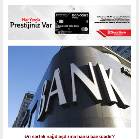
Ən sərfəli nağdlaşdırma hansı bankdadır?