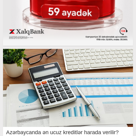
Azərbaycanda ən ucuz kreditlər harada verilir?