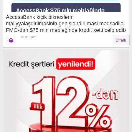
AccessBank kiçik bizneslərin
maliyyələşdirilməsinin genişləndirilməsi məqsədilə
FMO-dan $75 mln məbləğində kredit xətti cəlb edib
10.08.2026
Ətraflı