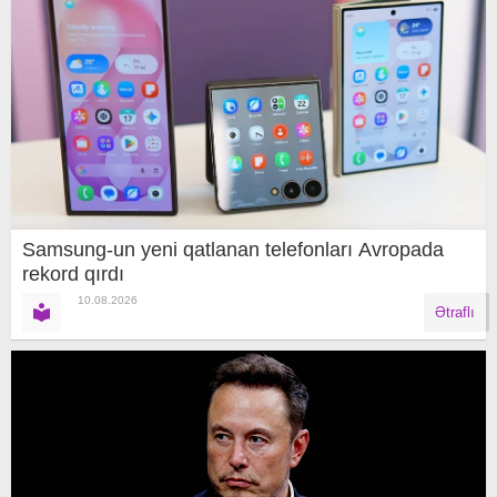
Samsung-un yeni qatlanan telefonları Avropada
rekord qırdı
10.08.2026
Ətraflı