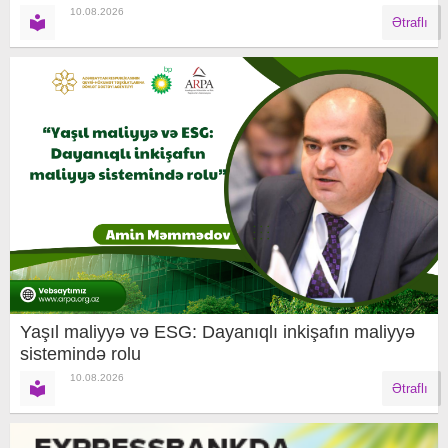
10.08.2026
Ətraflı
Yaşıl maliyyə və ESG: Dayanıqlı inkişafın maliyyə
sistemində rolu
10.08.2026
Ətraflı