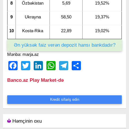
8
Özbəkistan
5,69
19,52%
9
Ukrayna
58,50
19,37%
10
Kosta-Rika
22,89
19,02%
Ən yüksək faiz verən depozit hansı bankdadır?
Mənbə: marja.az
Facebook
Twitter
LinkedIn
WhatsApp
Telegram
Share
Banco.az Play Market-də
Kredit sifariş edin
Həmçinin oxu