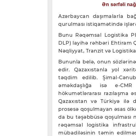
Ən sərfəli na
Azərbaycan daşımalarla bağ
qurulması istiqamətində işlər
Bunu Rəqəmsal Logistika Pla
DLP) layihə rəhbəri Ehtiram Q
Nəqliyyat, Tranzit və Logistik
Bununla belə, onun sözlərin
edir. Qazaxıstanla yol xəri
təqdim edilib. Şimal-Cənub
əməkdaşlığa isə e-CMR 
hökumətlərarası razılaşma əs
Qazaxıstan və Türkiyə ilə 
prosesə qoşulmayan əsas ölkə
da bu təşəbbüsə qoşulması nə
rəqəmsal logistika infrast
mübadiləsinin təmin edilmə