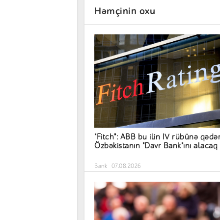
Həmçinin oxu
"Fitch": ABB bu ilin IV rübünə qədə
Özbəkistanın "Davr Bank"ını alacaq
Bank
07.08.2026