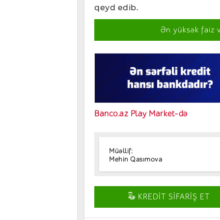
qeyd edib.
Ən yüksək faiz 
Banco.az Play Market-də
Müəllif:
Mehin Qasımova
KREDİT SİFARİŞ ET