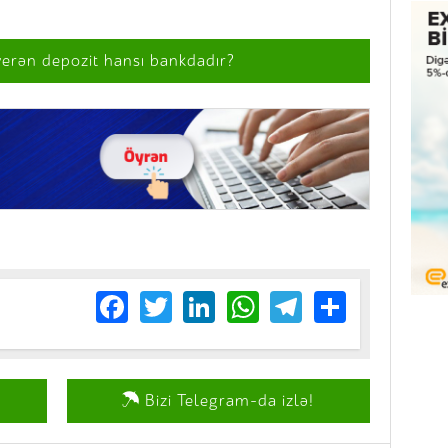
verən depozit hansı bankdadır?
Facebook
Twitter
LinkedIn
WhatsApp
Telegram
Share
Bizi Telegram-da izlə!