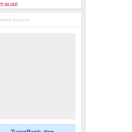
niyalar
-da izlə!
farişi
URMAĞA BAŞLAYIB
m