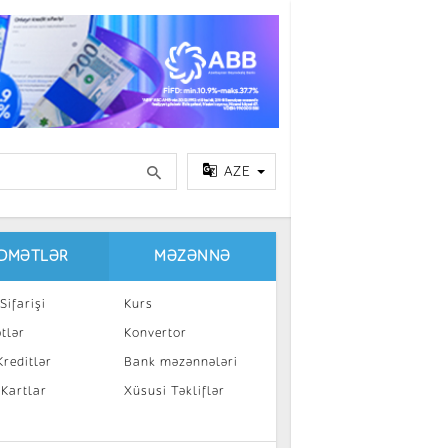
AZE
IDMƏTLƏR
MƏZƏNNƏ
Sifarişi
Kurs
tlər
Konvertor
reditlər
Bank məzənnələri
 Kartlar
Xüsusi Təkliflər
a