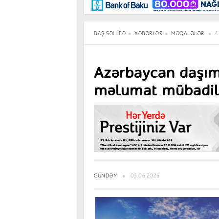
Maraqlı
BancoTV
Müsahibə
BAŞ SƏHIFƏ
XƏBƏRLƏR
MƏQALƏLƏR
A
Azərbaycan daşıma
məlumat mübadil
GÜNDƏM
03.06.2026