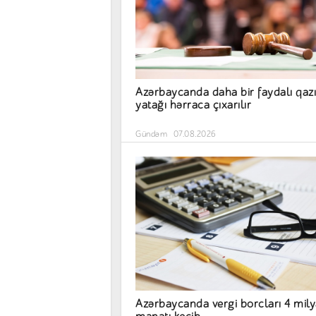
Azərbaycanda daha bir faydalı qazı
yatağı hərraca çıxarılır
Gündəm
07.08.2026
Azərbaycanda vergi borcları 4 mil