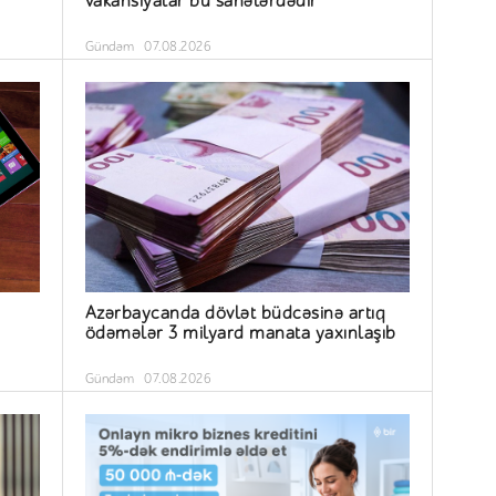
vakansiyalar bu sahələrdədir
Gündəm
07.08.2026
Azərbaycanda dövlət büdcəsinə artıq
ödəmələr 3 milyard manata yaxınlaşıb
Gündəm
07.08.2026