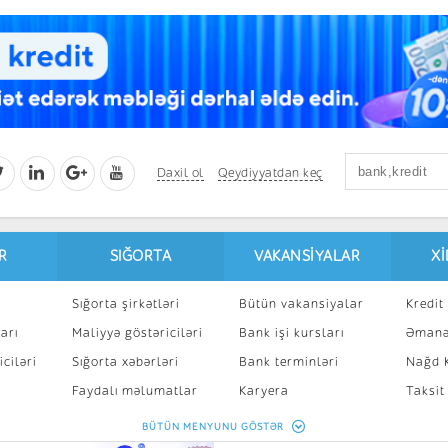
Daxil ol
Qeydiyyatdan keç
R
SIĞORTA
VAKANSIYALAR
X
Sığorta şirkətləri
Bütün vakansiyalar
Kredit 
arı
Maliyyə göstəriciləri
Bank işi kursları
Əmanə
ciləri
Sığorta xəbərləri
Bank terminləri
Nağd K
8
Faydalı məlumatlar
Karyera
Taksit
Sığorta kalkulyatoru
Peşakar inkişaf
İpotek
BÜTÜN MENYUNU GÖSTƏR