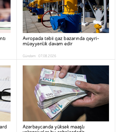
ntı
Avropada təbii qaz bazarında qeyri-
müəyyənlik davam edir
Gündəm
07.08.2026
yard
Azərbaycanda yüksək maaşlı