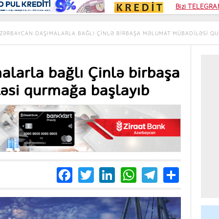
Kampa
Bizi TELEGRAM
Kart si
ZƏRBAYCAN DAŞIMALARLA BAĞLI ÇINLƏ BIRBAŞA MƏLUMAT MÜBADILƏSI Q
larla bağlı Çinlə birbaşa
əsi qurmağa başlayıb
Facebook
Twitter
LinkedIn
WhatsApp
Telegra
Share