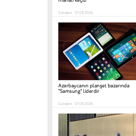
manatı keçib
Gündəm
07.08.2026
Azərbaycanın planşet bazarında
"Samsung" liderdir
Gündəm
07.08.2026