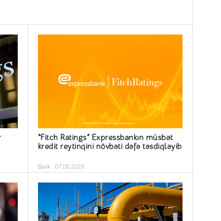
r
“Fitch Ratings” Expressbankın müsbət
kredit reytinqini növbəti dəfə təsdiqləyib
Bank
07.08.2026