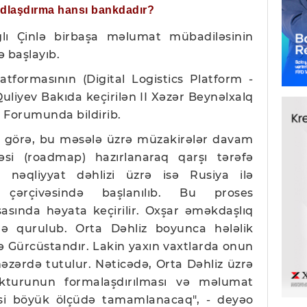
ğdlaşdırma hansı bankdadır?
lı Çinlə birbaşa məlumat mübadiləsinin
ə başlayıb.
tformasının (Digital Logistics Platform -
uliyev Bakıda keçirilən II Xəzər Beynəlxalq
a Forumunda bildirib.
ə görə, bu məsələ üzrə müzakirələr davam
təsi (roadmap) hazırlanaraq qarşı tərəfə
 nəqliyyat dəhlizi üzrə isə Rusiya ilə
çərçivəsində başlanılıb. Bu proses
asında həyata keçirilir. Oxşar əməkdaşlıq
də qurulub. Orta Dəhliz boyunca hələlik
 Gürcüstandır. Lakin yaxın vaxtlarda onun
zərdə tutulur. Nəticədə, Orta Dəhliz üzrə
rukturunun formalaşdırılması və məlumat
si böyük ölçüdə tamamlanacaq", - deyəo