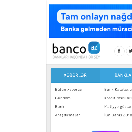
Skip to main content
XƏBƏRLƏR
BANKLA
Bütün xəbərlər
Bank Kataloqu
Gündəm
Kredit təşkilatl
Bank
Maliyyə göstəri
Araşdırmalar
İlin Bankı 201
İnvestisiya