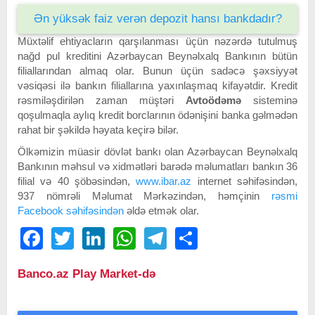
Ən yüksək faiz verən depozit hansı bankdadır?
Müxtəlif ehtiyacların qarşılanması üçün nəzərdə tutulmuş
nağd pul kreditini Azərbaycan Beynəlxalq Bankının bütün
filiallarından almaq olar. Bunun üçün sadəcə şəxsiyyət
vəsiqəsi ilə bankın filiallarına yaxınlaşmaq kifayətdir. Kredit
rəsmiləşdirilən zaman müştəri
Avtoödəmə
sisteminə
qoşulmaqla aylıq kredit borclarının ödənişini banka gəlmədən
rahat bir şəkildə həyata keçirə bilər.
Ölkəmizin müasir dövlət bankı olan Azərbaycan Beynəlxalq
Bankının məhsul və xidmətləri barədə məlumatları bankın 36
filial və 40 şöbəsindən,
www.ibar.az
internet səhifəsindən,
937 nömrəli Məlumat Mərkəzindən, həmçinin
rəsmi
Facebook səhifəsindən
əldə etmək olar.
Facebook
Twitter
LinkedIn
WhatsApp
Telegram
Share
Banco.az Play Market-də