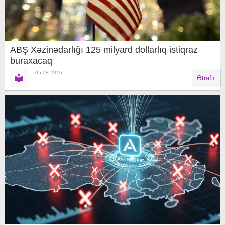
ABŞ Xəzinədarlığı 125 milyard dollarlıq istiqraz
buraxacaq
05.08.2026
Ətraflı