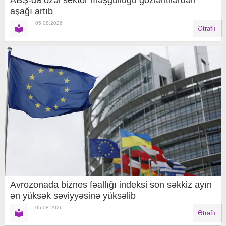
aşağı artıb
05.08.2026
Ətraflı
Avrozonada biznes fəallığı indeksi son səkkiz ayın
ən yüksək səviyyəsinə yüksəlib
05.08.2026
Ətraflı