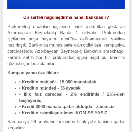
Ən sərfəli nağdlaşdırma hansı bankdadır?
Prokurorluq orqanları işçilərinə bank xidmətləri göstərən
Azərbaycan Beynəlxalq Bankı 1 oktyabr “Prokurorluq
işçilərinin peşə bayramı günü”nə özünəməxsus şəkildə
hazırlaşıb. Bankın bu münasibətlə elan etdiyi özəl kampaniya
çərçivəsində, Azərbaycan Beynəlxalq Bankının əməkhaqqı
kartına sahib hər bir prokurorluq işçisi nağd pul kreditini
güzəştli şərtlərlə ala bilər.
Kampaniyanın özəllikləri:
• Kreditin məbləği - 15.000 manatadək
• Kreditin müddəti - 36 ayadək
• İllik faiz dərəcəsi -
2% endirimlə
/
25%-dən
başlayaraq
• Kredit 3000 manata qədər olduqda - zaminsiz
• Kreditin rəsmiləşdirilməsi KOMİSSİYASIZ
Kampaniya 29 sentyabr tarixindən 6 oktyabr tarixinə qədər
keçərlidir.