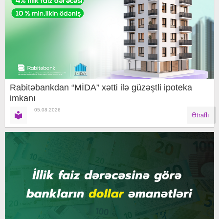
Rabitəbankdan “MİDA” xətti ilə güzəştli ipoteka
imkanı
05.08.2026
Ətraflı