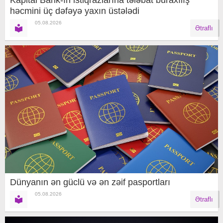
həcmini üç dəfəyə yaxın üstələdi
05.08.2026
Ətraflı
Dünyanın ən güclü və ən zəif pasportları
05.08.2026
Ətraflı