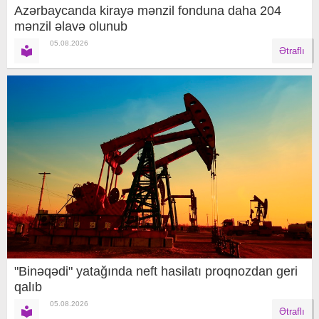
Azərbaycanda kirayə mənzil fonduna daha 204
mənzil əlavə olunub
05.08.2026
Ətraflı
"Binəqədi" yatağında neft hasilatı proqnozdan geri
qalıb
05.08.2026
Ətraflı