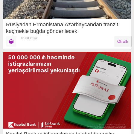
Rusiyadan Ermənistana Azərbaycandan tranzit
keçməklə buğda göndəriləcək
05.08.2026
Ətraflı
Kapital Bank-ın istiqrazlarına tələbat buraxılış