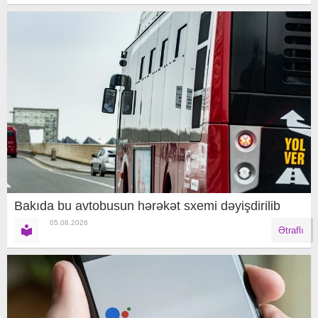
Bakıda bu avtobusun hərəkət sxemi dəyişdirilib
05.08.2026
Ətraflı