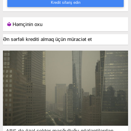
Kredit sifariş edin
Həmçinin oxu
Ən sərfəli krediti almaq üçün müraciət et
ABŞ-da özəl sektor məşğulluğu gözləntilərdən