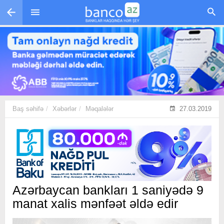
Skip to main content
Baş səhifə
Xəbərlər
Məqalələr
27.03.2019
Azərbaycan bankları 1 saniyədə 9
manat xalis mənfəət əldə edir