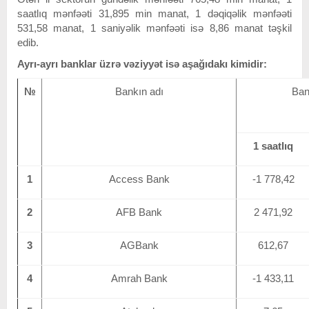
saatlıq mənfəəti 31,895 min manat, 1 dəqiqəlik mənfəəti
531,58 manat, 1 saniyəlik mənfəəti isə 8,86 manat təşkil
edib.
Ayrı-ayrı banklar üzrə vəziyyət isə aşağıdakı kimidir:
№
Bankın adı
Ban
1 saatlıq
1
Access Bank
-1 778,42
2
AFB Bank
2 471,92
3
AGBank
612,67
4
Amrah Bank
-1 433,11