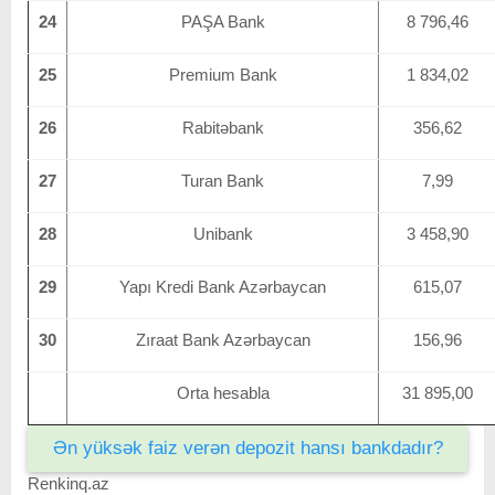
24
PAŞA Bank
8 796,46
25
Premium Bank
1 834,02
26
Rabitəbank
356,62
27
Turan Bank
7,99
28
Unibank
3 458,90
29
Yapı Kredi Bank Azərbaycan
615,07
30
Zıraat Bank Azərbaycan
156,96
Orta hesabla
31 895,00
Ən yüksək faiz verən depozit hansı bankdadır?
Renkinq.az