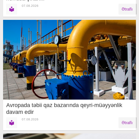
07.08.2026
Ətraflı
Avropada təbii qaz bazarında qeyri-müəyyənlik
davam edir
07.08.2026
Ətraflı