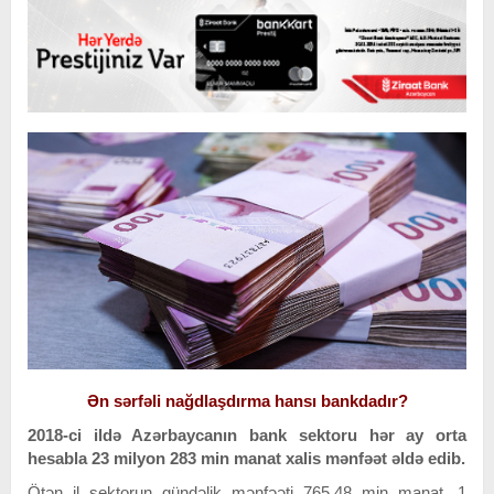
Ən sərfəli nağdlaşdırma hansı bankdadır?
2018-ci ildə Azərbaycanın bank sektoru hər ay orta
hesabla 23 milyon 283 min manat xalis mənfəət əldə edib.
Ötən il sektorun gündəlik mənfəəti 765,48 min manat, 1