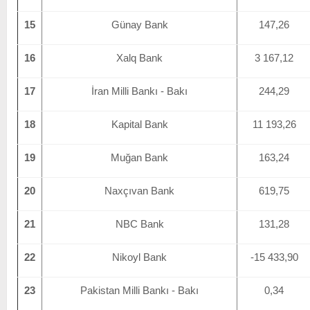
15
Günay Bank
147,26
16
Xalq Bank
3 167,12
17
İran Milli Bankı - Bakı
244,29
18
Kapital Bank
11 193,26
19
Muğan Bank
163,24
20
Naxçıvan Bank
619,75
21
NBC Bank
131,28
22
Nikoyl Bank
-15 433,90
23
Pakistan Milli Bankı - Bakı
0,34