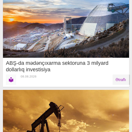
ABŞ-da mədənçıxarma sektoruna 3 milyard
dollarlıq investisiya
08.08.2026
Ətraflı