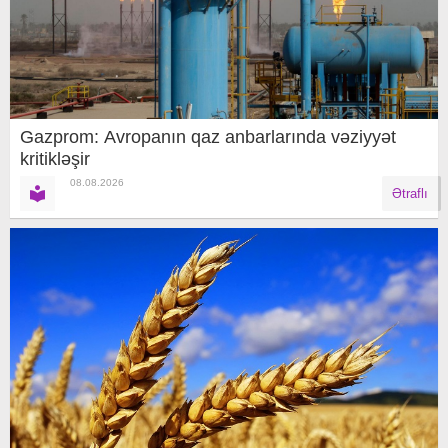
Gazprom: Avropanın qaz anbarlarında vəziyyət
kritikləşir
08.08.2026
Ətraflı