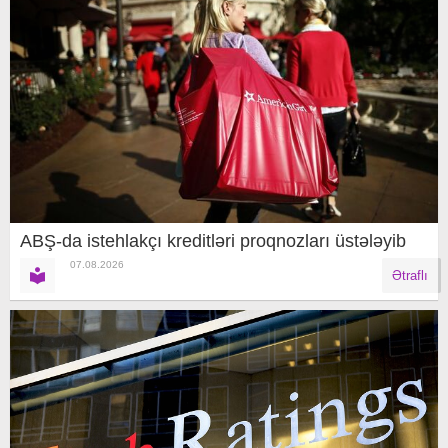
ABŞ-da istehlakçı kreditləri proqnozları üstələyib
07.08.2026
Ətraflı