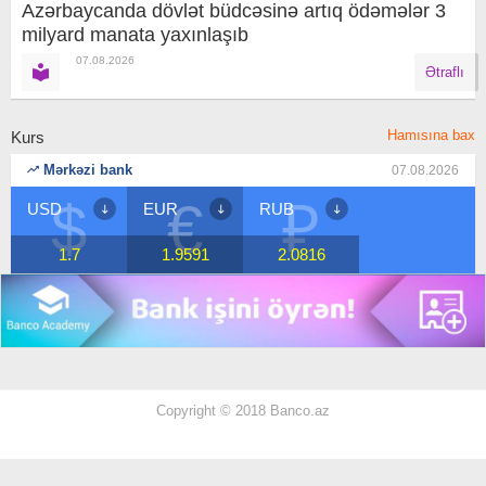
Azərbaycanda dövlət büdcəsinə artıq ödəmələr 3
milyard manata yaxınlaşıb
07.08.2026
Ətraflı
Hamısına bax
Kurs
Mərkəzi bank
07.08.2026
$
€
₽
USD
EUR
RUB
1.7
1.9591
2.0816
Copyright © 2018 Banco.az