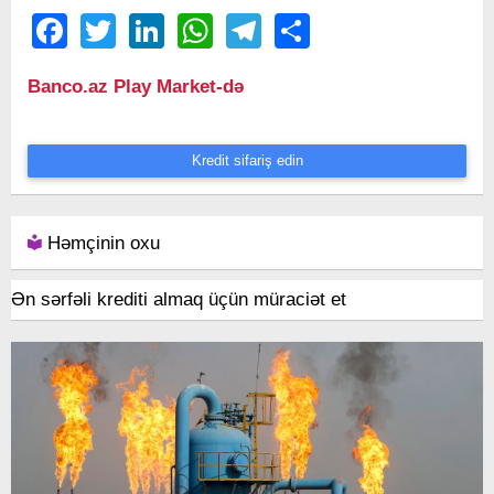
Facebook
Twitter
LinkedIn
WhatsApp
Telegram
Share
Banco.az Play Market-də
Kredit sifariş edin
Həmçinin oxu
Ən sərfəli krediti almaq üçün müraciət et