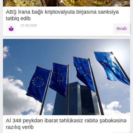
ABŞ İrana bağlı kriptovalyuta birjasına sanksiya
tətbiq edib
07.08.2026
Ətraflı
Aİ 348 peykdən ibarət təhlükəsiz rabitə şəbəkəsinə
razılıq verib