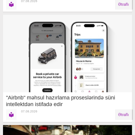
07.08.2026
Ətraflı
"Airbnb" məhsul hazırlama proseslərində süni
intellektdən istifadə edir
07.08.2026
Ətraflı