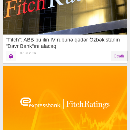
"Fitch": ABB bu ilin IV rübünə qədər Özbəkistanın
"Davr Bank"ını alacaq
07.08.2026
Ətraflı