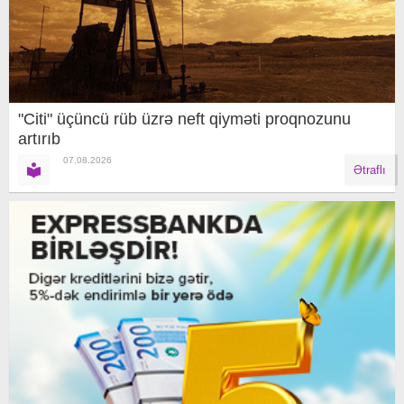
"Citi" üçüncü rüb üzrə neft qiyməti proqnozunu
artırıb
07.08.2026
Ətraflı