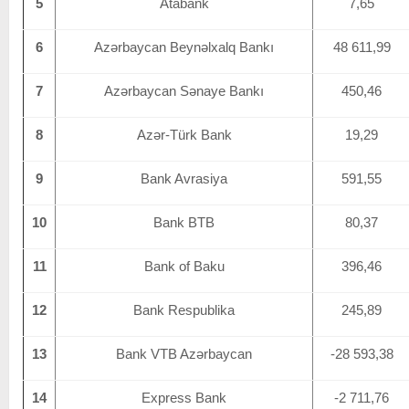
5
Atabank
7,65
6
Azərbaycan Beynəlxalq Bankı
48 611,99
7
Azərbaycan Sənaye Bankı
450,46
8
Azər-Türk Bank
19,29
9
Bank Avrasiya
591,55
10
Bank BTB
80,37
11
Bank of Baku
396,46
12
Bank Respublika
245,89
13
Bank VTB Azərbaycan
-28 593,38
14
Express Bank
-2 711,76