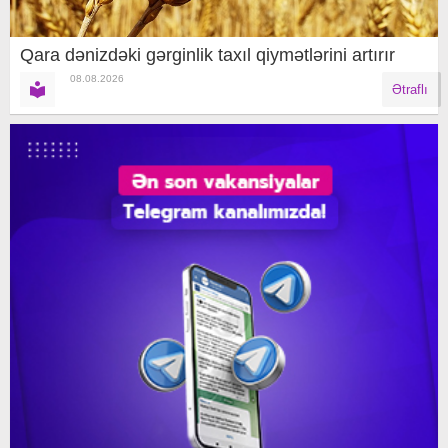
Qara dənizdəki gərginlik taxıl qiymətlərini artırır
08.08.2026
Ətraflı