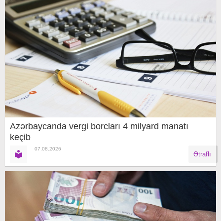
Azərbaycanda vergi borcları 4 milyard manatı
keçib
07.08.2026
Ətraflı