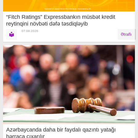
“Fitch Ratings” Expressbankın müsbət kredit
reytinqini növbəti dəfə təsdiqləyib
07.08.2026
Ətraflı
Azərbaycanda daha bir faydalı qazıntı yatağı
hərraca çıxarılır