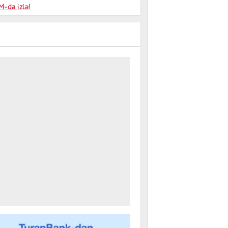
niyalar
-da izlə!
farişi
m