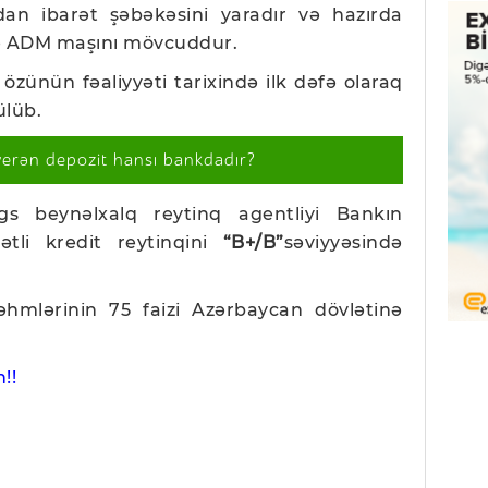
dan ibarət şəbəkəsini yaradır və hazırda
ə ADM maşını mövcuddur.
zünün fəaliyyəti tarixində ilk dəfə olaraq
ülüb.
verən depozit hansı bankdadır?
gs beynəlxalq reytinq agentliyi Bankın
tli kredit reytinqini
“B+/B”
səviyyəsində
hmlərinin 75 faizi Azərbaycan dövlətinə
!!