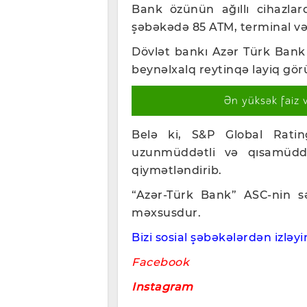
Bank özünün ağıllı cihazlar
şəbəkədə 85 ATM, terminal v
Dövlət bankı Azər Türk Bank ö
beynəlxalq reytinqə layiq gör
Ən yüksək faiz 
Belə ki, S&P Global Ratin
uzunmüddətli və qısamüddə
qiymətləndirib.
“Azər-Türk Bank” ASC-nin sə
məxsusdur.
Bizi sosial şəbəkələrdən izləyin
Facebook
Instagram