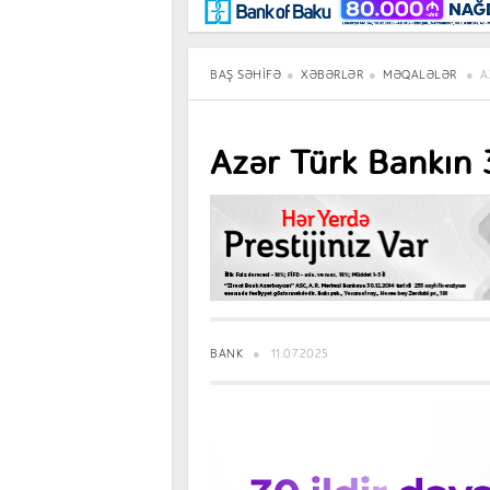
Maraqlı
BancoTV
Müsahibə
BAŞ SƏHIFƏ
XƏBƏRLƏR
MƏQALƏLƏR
A
Azər Türk Bankın
BANK
11.07.2025