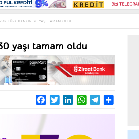
Kampa
Bizi TELEGRAM
Kart si
ZƏR TÜRK BANKIN 30 YAŞI TAMAM OLDU
 30 yaşı tamam oldu
Facebook
Twitter
LinkedIn
WhatsApp
Telegra
Share