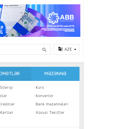
AZE
IDMƏTLƏR
MƏZƏNNƏ
Sifarişi
Kurs
tlər
Konvertor
reditlər
Bank məzənnələri
 Kartlar
Xüsusi Təkliflər
a