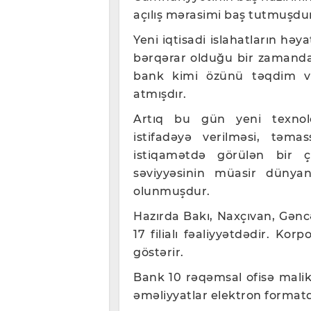
açılış mərasimi baş tutmuşdu
Yeni iqtisadi islahatların həyat
bərqərar olduğu bir zamanda 
bank kimi özünü təqdim və
atmışdır.
Artıq bu gün yeni texnologi
istifadəyə verilməsi, təma
istiqamətdə görülən bir ç
səviyyəsinin müasir dünyan
olunmuşdur.
Hazırda Bakı, Naxçıvan, Gənc
17 filialı fəaliyyətdədir. Kor
göstərir.
Bank 10 rəqəmsal ofisə malik
əməliyyatlar elektron formatd