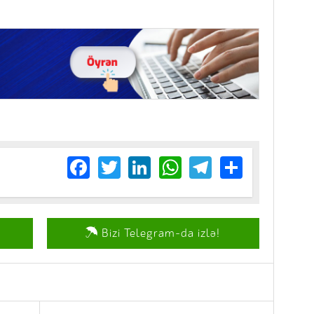
Facebook
Twitter
LinkedIn
WhatsApp
Telegram
Share
Bizi Telegram-da izlə!