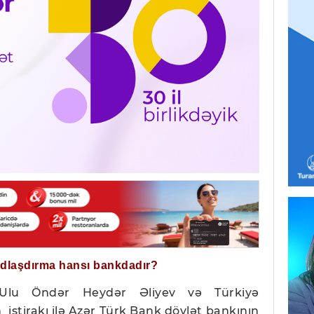
ğdlaşdırma hansı bankdadır?
 Ulu Öndər Heydər Əliyev və Türkiyə
 iştirakı ilə Azər Türk Bank dövlət bankının