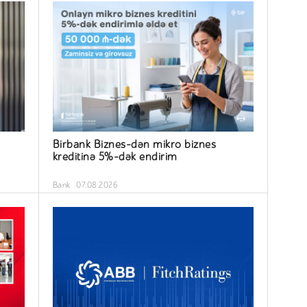
Birbank Biznes-dən mikro biznes
kreditinə 5%-dək endirim
Bank
07.08.2026