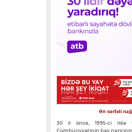
Ən sərfəli na
30 il öncə, 1995-ci ildə
Cümhuriyyətinin baş nazirinin