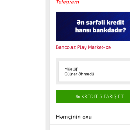
Telegram
Banco.az Play Market-də
Müəllif:
Gülnar Əhmədli
KREDİT SİFARİŞ ET
Həmçinin oxu