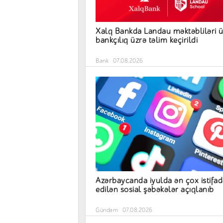
Xalq Bankda Landau məktəbliləri 
bankçılıq üzrə təlim keçirildi
Bank
07.08.2026
Azərbaycanda iyulda ən çox istifad
edilən sosial şəbəkələr açıqlanıb
Gündəm
07.08.2026