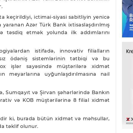
r.
a keçirildiyi, ictimai-siyasi sabitliyin yenicə
yaranan Azər Türk Bank ixtisaslaşdırılmış
 təsdiq etmək yolunda ilk addımlarını
yalardan istifadə, innovativ filialların
ssız ödəniş sistemlərinin tətbiqi və bu
ox işlər sayəsində müştərilərə xidmət
ın meyarlarına uyğunlaşdırılmasına nail
ə, Sumqayıt və Şirvan şəhərlərində Bankın
porativ və KOB müştərilərinə 8 filial xidmət
dir ki, burada bütün xidmət və məhsullar,
a təklif olunur.