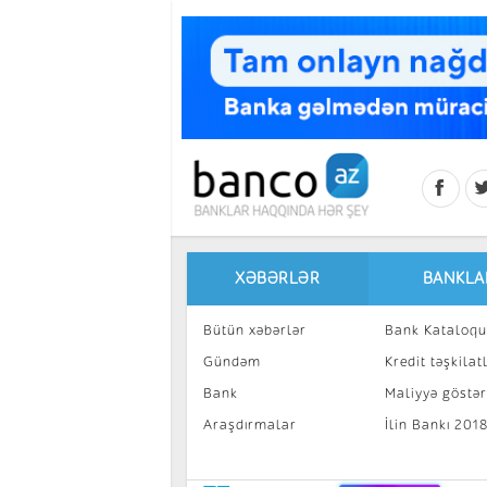
Skip to main content
XƏBƏRLƏR
BANKLA
Bütün xəbərlər
Bank Kataloqu
Gündəm
Kredit təşkilatl
Bank
Maliyyə göstəri
Araşdırmalar
İlin Bankı 201
İnvestisiya