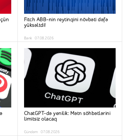
üçün
Fitch ABB-nin reytinqini növbəti dəfə
yüksəltdi!
Bank
07.08.2026
ə
ChatGPT-də yenilik: Mətn söhbətlərini
limitsiz olacaq
Gündəm
07.08.2026