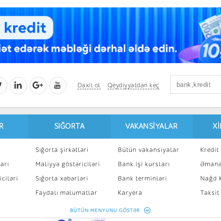
Daxil ol
Qeydiyyatdan keç
R
SIĞORTA
VAKANSIYALAR
X
Sığorta şirkətləri
Bütün vakansiyalar
Kredit 
arı
Maliyyə göstəriciləri
Bank işi kursları
Əmanə
ciləri
Sığorta xəbərləri
Bank terminləri
Nağd K
8
Faydalı məlumatlar
Karyera
Taksit
Sığorta kalkulyatoru
Peşakar inkişaf
İpotek
BÜTÜN MENYUNU GÖSTƏR