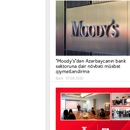
"Moody’s"dən Azərbaycanın bank
sektoruna dair növbəti müsbət
qiymətləndirmə
Bank
07.08.2026