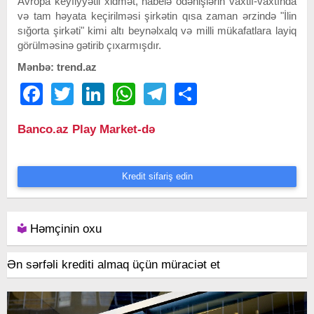
Avropa keyfiyyətli xidmət, habelə ödənişlərin vaxtlı-vaxtında
və tam həyata keçirilməsi şirkətin qısa zaman ərzində "İlin
sığorta şirkəti" kimi altı beynəlxalq və milli mükafatlara layiq
görülməsinə gətirib çıxarmışdır.
Mənbə: trend.az
Facebook
Twitter
LinkedIn
WhatsApp
Telegram
Share
Banco.az Play Market-də
Kredit sifariş edin
Həmçinin oxu
Ən sərfəli krediti almaq üçün müraciət et