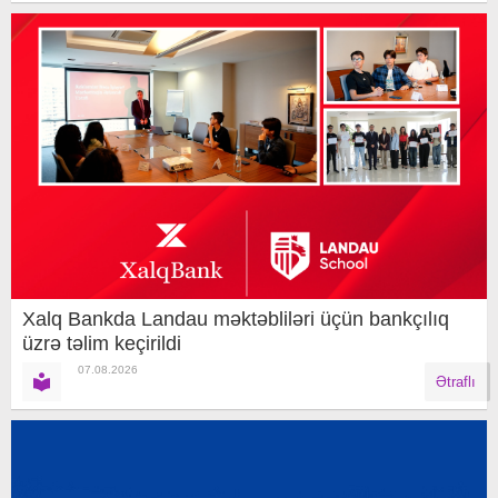
Xalq Bankda Landau məktəbliləri üçün bankçılıq
üzrə təlim keçirildi
07.08.2026
Ətraflı