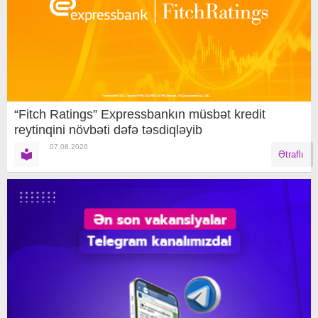
“Fitch Ratings” Expressbankın müsbət kredit
reytinqini növbəti dəfə təsdiqləyib
07.08.2026
Ətraflı