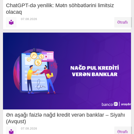
ChatGPT-də yenilik: Mətn söhbətlərini limitsiz
olacaq
07.08.2026
Ətraflı
Ən aşağı faizlə nağd kredit verən banklar – Siyahı
(Avqust)
07.08.2026
Ətraflı