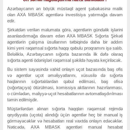
Azərbaycanın ən böyük müstəqil agent şəbəkəsinə malik
olan AXA MBASK agentlərə investisiya yatırmağa davam
edir.
Şirkətdən verilən məlumata görə, agentlərin gündəlik işlərini
asanlasdırmağa davam edən AXA MBASK Sığorta Şirkəti
agentlərin çalışma üsullarının tətbiqində daha bir addım
kimi yeni rəqamsal sığorta haqqı qəbulu proqramını işə salıb.
Beləliklə, Azərbaycanın sığorta bazarında ilk dəfə olaraq
sığorta agenti ödənişləri rəqəmsal şəkildə həyata keçiriləcək.
Bu sistem sayəsində vahid onlayn uçot bazasında baş ofis
və agentlər uçot əməliyyatlarını, xüsusilə də sığorta
haqlarının sığortalılardan qəbul edilməsi, baş ofisə
(sığortaçıya) ötürülməsi, komissiya aktlarının hazırlanması,
o cümlədən, maliyyə-uçot hesabatlarının avtomatlaşdırılması
təmin edilmişdir.
Müştərilərdən alınan sığorta haqqları rəqəmsal rejimdə
qeydiyyata (uçota) alındığı üçün agentlər heç bir manual iş
görməyəcəklər və hesabatları real vaxtda onlayn edəcəklər.
Nəticədə, AXA MBASK agentləri manual hesabat