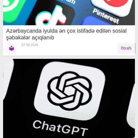
Azərbaycanda iyulda ən çox istifadə edilən sosial
şəbəkələr açıqlanıb
07.08.2026
Ətraflı