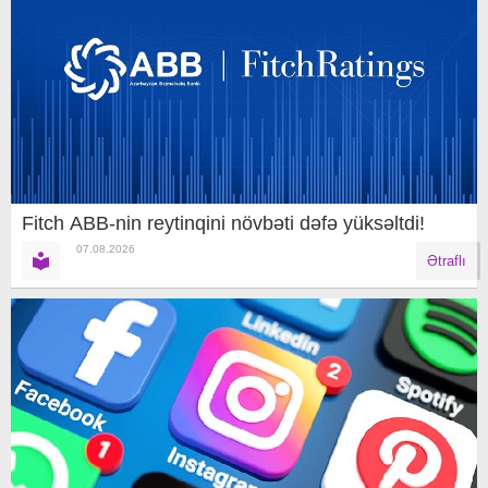
Fitch ABB-nin reytinqini növbəti dəfə yüksəltdi!
07.08.2026
Ətraflı