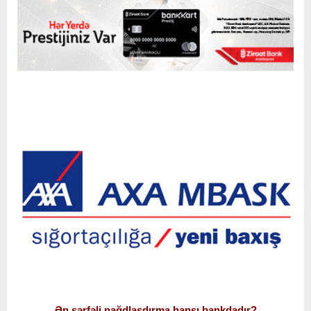
Ən sərfəli nağdlaşdırma hansı bankdadır?