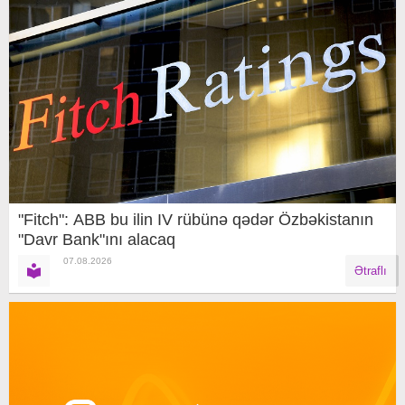
"Fitch": ABB bu ilin IV rübünə qədər Özbəkistanın
"Davr Bank"ını alacaq
07.08.2026
Ətraflı