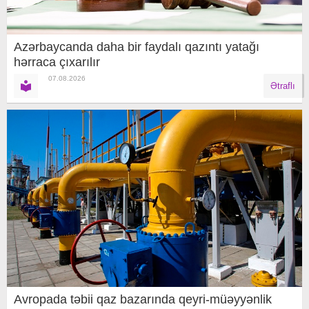
Azərbaycanda daha bir faydalı qazıntı yatağı
hərraca çıxarılır
07.08.2026
Ətraflı
Avropada təbii qaz bazarında qeyri-müəyyənlik