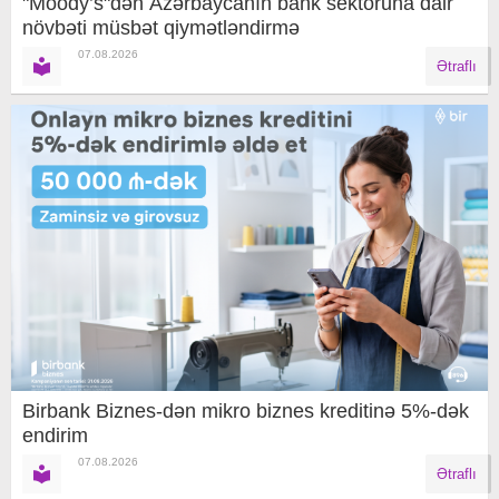
"Moody’s"dən Azərbaycanın bank sektoruna dair
növbəti müsbət qiymətləndirmə
07.08.2026
Ətraflı
Birbank Biznes-dən mikro biznes kreditinə 5%-dək
endirim
07.08.2026
Ətraflı