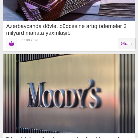
Azərbaycanda dövlət büdcəsinə artıq ödəmələr 3
milyard manata yaxınlaşıb
07.08.2026
Ətraflı