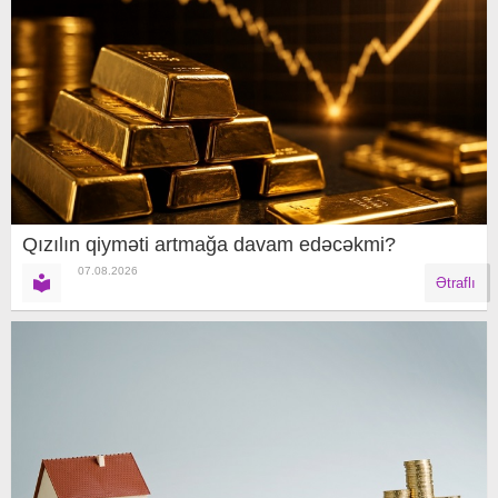
Qızılın qiyməti artmağa davam edəcəkmi?
07.08.2026
Ətraflı