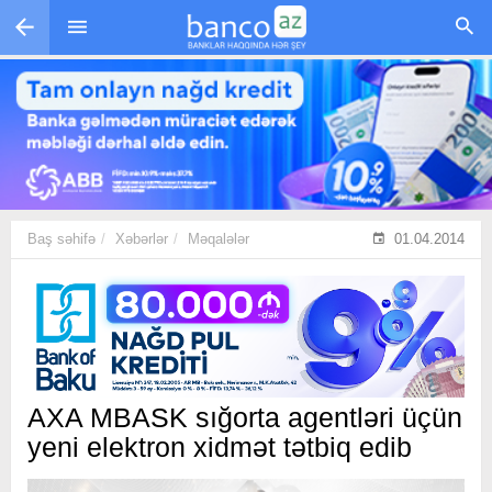
Skip to main content
Baş səhifə
Xəbərlər
Məqalələr
01.04.2014
AXA MBASK sığorta agentləri üçün
yeni elektron xidmət tətbiq edib