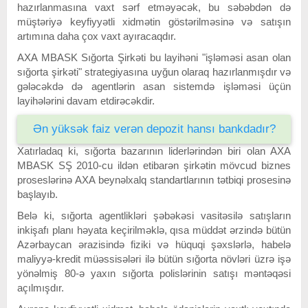
hazırlanmasına vaxt sərf etməyəcək, bu səbəbdən də
müştəriyə keyfiyyətli xidmətin göstərilməsinə və satışın
artımına daha çox vaxt ayıracaqdır.
AXA MBASK Sığorta Şirkəti bu layihəni "işləməsi asan olan
sığorta şirkəti" strategiyasına uyğun olaraq hazırlanmışdır və
gələcəkdə də agentlərin asan sistemdə işləməsi üçün
layihələrini davam etdirəcəkdir.
Ən yüksək faiz verən depozit hansı bankdadır?
Xatırladaq ki, sığorta bazarının liderlərindən biri olan AXA
MBASK SŞ 2010-cu ildən etibarən şirkətin mövcud biznes
proseslərinə AXA beynəlxalq standartlarının tətbiqi prosesinə
başlayıb.
Belə ki, sığorta agentlikləri şəbəkəsi vasitəsilə satışların
inkişafı planı həyata keçirilməklə, qısa müddət ərzində bütün
Azərbaycan ərazisində fiziki və hüquqi şəxslərlə, habelə
maliyyə-kredit müəssisələri ilə bütün sığorta növləri üzrə işə
yönəlmiş 80-ə yaxın sığorta polislərinin satışı məntəqəsi
açılmışdır.