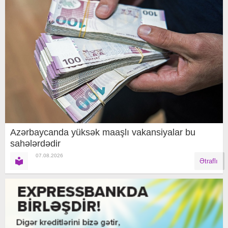
Azərbaycanda yüksək maaşlı vakansiyalar bu
sahələrdədir
07.08.2026
Ətraflı