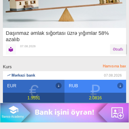
Daşınmaz əmlak sığortası üzrə yığımlar 58%
azalıb
07.08.2026
Ətraflı
Hamısına bax
Kurs
Mərkəzi bank
07.08.2026
₽
$
RUB
USD
2.0816
1.7