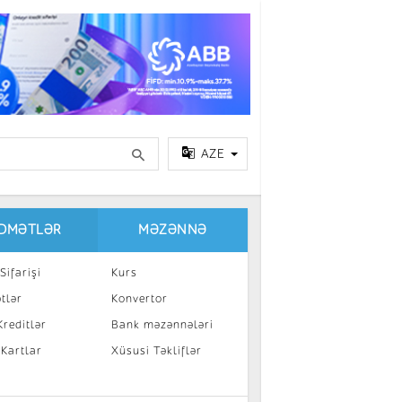
AZE
IDMƏTLƏR
MƏZƏNNƏ
Sifarişi
Kurs
tlər
Konvertor
reditlər
Bank məzənnələri
 Kartlar
Xüsusi Təkliflər
a