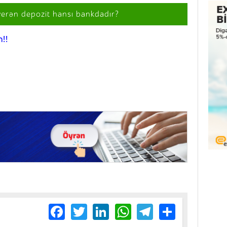
verən depozit hansı bankdadır?
!!
Facebook
Twitter
LinkedIn
WhatsApp
Telegram
Share