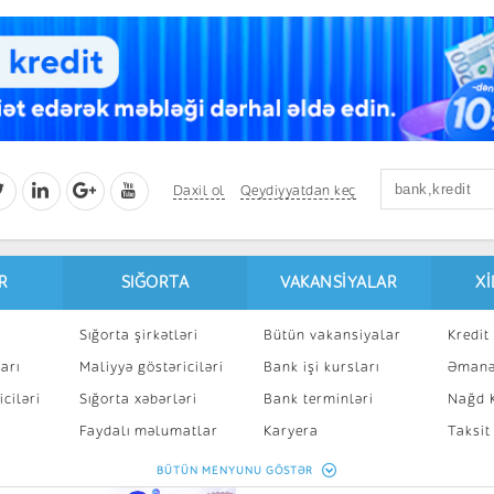
Daxil ol
Qeydiyyatdan keç
R
SIĞORTA
VAKANSIYALAR
X
Sığorta şirkətləri
Bütün vakansiyalar
Kredit 
arı
Maliyyə göstəriciləri
Bank işi kursları
Əmanə
ciləri
Sığorta xəbərləri
Bank terminləri
Nağd K
8
Faydalı məlumatlar
Karyera
Taksit
Sığorta kalkulyatoru
Peşakar inkişaf
İpotek
BÜTÜN MENYUNU GÖSTƏR