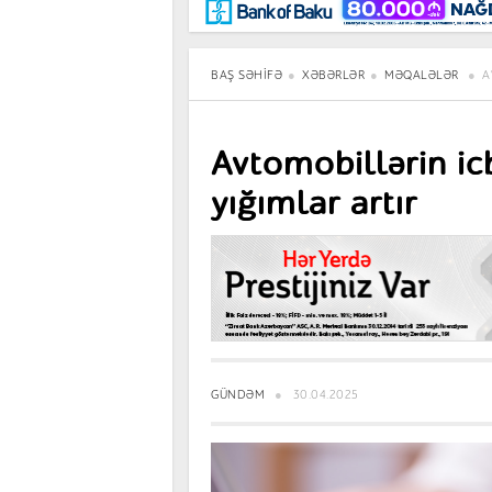
Maraqlı
BancoTV
Müsahibə
BAŞ SƏHIFƏ
XƏBƏRLƏR
MƏQALƏLƏR
A
Avtomobillərin icb
yığımlar artır
GÜNDƏM
30.04.2025