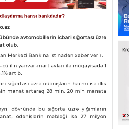
ğdlaşdırma hansı bankdadır?
o.az
rübündə avtomobillərin icbari sığortası üzrə
at olub.
n Mərkəzi Bankına istinadən xəbər verir.
cü ilin yanvar-mart ayları ilə müqayisədə 1
1% artıb.
i sığortası üzrə ödənişlərin həcmi isə illik
min manat artaraq 28 mln. 20 min manata
eyni dövründə bu sığorta üzrə yığımların
nat, ödənişlərin məbləği isə 27 milyon