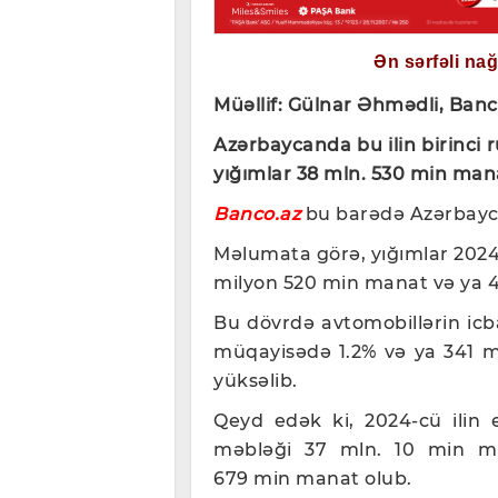
Ən sərfəli na
Müəllif: Gülnar Əhmədli, Banc
Azərbaycanda bu ilin birinci 
yığımlar 38 mln. 530 min man
Banco.az
bu barədə Azərbayca
Məlumata görə, yığımlar 2024-
milyon 520 min manat və ya 4.
Bu dövrdə avtomobillərin icbar
müqayisədə 1.2% və ya 341 
yüksəlib.
Qeyd edək ki, 2024-cü ilin 
məbləği 37 mln. 10 min ma
679 min manat olub.