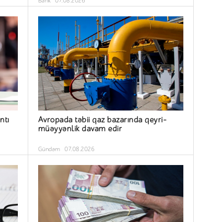
Bank
07.08.2026
ntı
Avropada təbii qaz bazarında qeyri-
müəyyənlik davam edir
Gündəm
07.08.2026