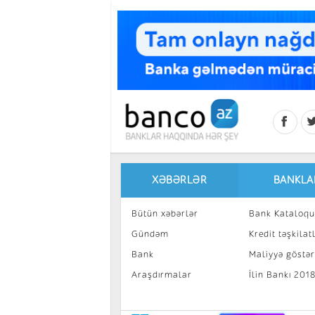
Skip to main content
XƏBƏRLƏR
BANKLA
Bütün xəbərlər
Bank Kataloqu
Gündəm
Kredit təşkilatl
Bank
Maliyyə göstəri
Araşdırmalar
İlin Bankı 201
İnvestisiya