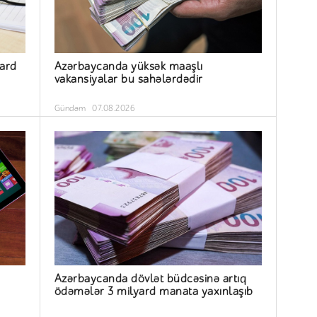
yard
Azərbaycanda yüksək maaşlı
vakansiyalar bu sahələrdədir
Gündəm
07.08.2026
Azərbaycanda dövlət büdcəsinə artıq
ödəmələr 3 milyard manata yaxınlaşıb