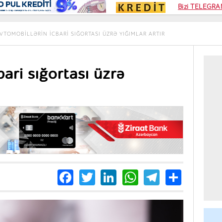
Kampa
Bizi TELEGRAM
Kart si
VTOMOBILLƏRIN ICBARI SIĞORTASI ÜZRƏ YIĞIMLAR ARTIR
ari sığortası üzrə
Facebook
Twitter
LinkedIn
WhatsApp
Telegra
Share