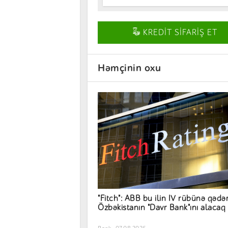
KREDİT SİFARİŞ ET
Həmçinin oxu
"Fitch": ABB bu ilin IV rübünə qədə
Özbəkistanın "Davr Bank"ını alacaq