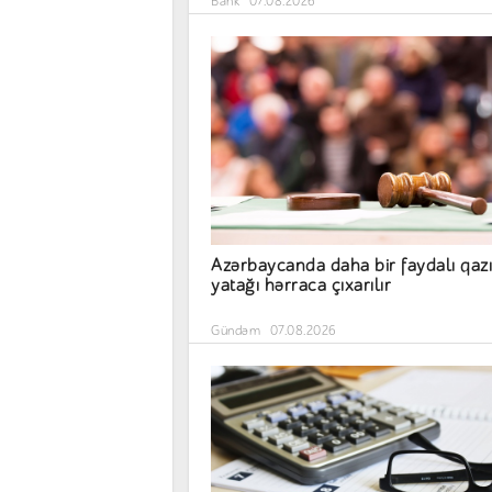
Bank
07.08.2026
Azərbaycanda daha bir faydalı qazı
yatağı hərraca çıxarılır
Gündəm
07.08.2026