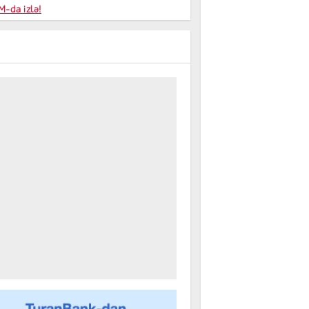
niyalar
-da izlə!
farişi
m