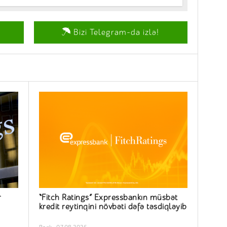
Bizi Telegram-da izlə!
r
“Fitch Ratings” Expressbankın müsbət
kredit reytinqini növbəti dəfə təsdiqləyib