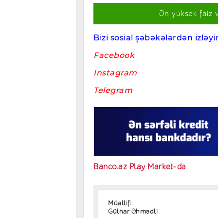
Ən yüksək faiz 
Bizi sosial şəbəkələrdən izləyin
Facebook
Instagram
Telegram
Banco.az Play Market-də
Müəllif:
Gülnar Əhmədli