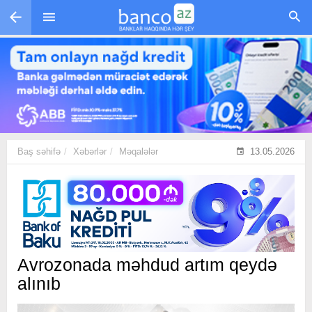
Skip to main content
Baş səhifə
Xəbərlər
Məqalələr
13.05.2026
Avrozonada məhdud artım qeydə
alınıb