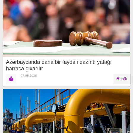
Azərbaycanda daha bir faydalı qazıntı yatağı
hərraca çıxarılır
07.08.2026
Ətraflı