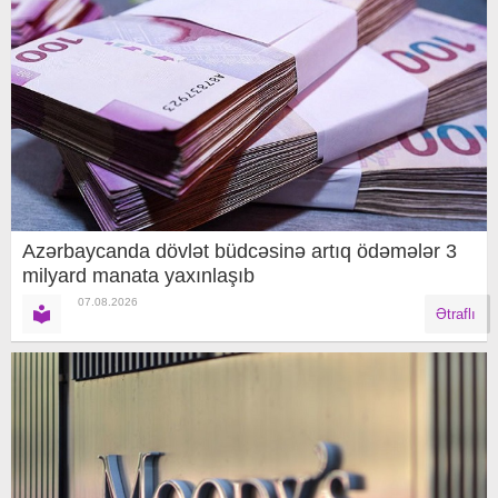
Azərbaycanda dövlət büdcəsinə artıq ödəmələr 3
milyard manata yaxınlaşıb
07.08.2026
Ətraflı