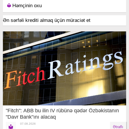
Həmçinin oxu
Ən sərfəli krediti almaq üçün müraciət et
"Fitch": ABB bu ilin IV rübünə qədər Özbəkistanın
"Davr Bank"ını alacaq
07.08.2026
Ətraflı