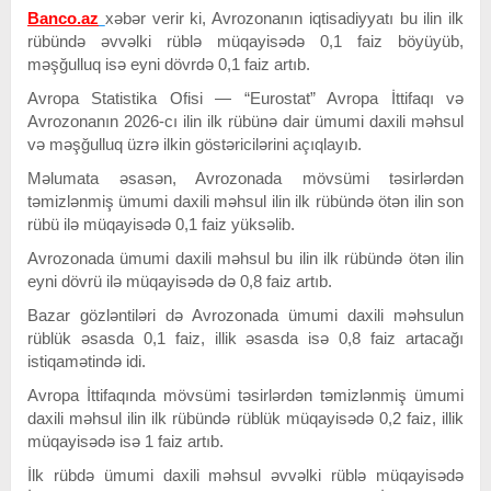
Banco.az
xəbər verir ki, Avrozonanın iqtisadiyyatı bu ilin ilk
rübündə əvvəlki rüblə müqayisədə 0,1 faiz böyüyüb,
məşğulluq isə eyni dövrdə 0,1 faiz artıb.
Avropa Statistika Ofisi — “Eurostat” Avropa İttifaqı və
Avrozonanın 2026-cı ilin ilk rübünə dair ümumi daxili məhsul
və məşğulluq üzrə ilkin göstəricilərini açıqlayıb.
Məlumata əsasən, Avrozonada mövsümi təsirlərdən
təmizlənmiş ümumi daxili məhsul ilin ilk rübündə ötən ilin son
rübü ilə müqayisədə 0,1 faiz yüksəlib.
Avrozonada ümumi daxili məhsul bu ilin ilk rübündə ötən ilin
eyni dövrü ilə müqayisədə də 0,8 faiz artıb.
Bazar gözləntiləri də Avrozonada ümumi daxili məhsulun
rüblük əsasda 0,1 faiz, illik əsasda isə 0,8 faiz artacağı
istiqamətində idi.
Avropa İttifaqında mövsümi təsirlərdən təmizlənmiş ümumi
daxili məhsul ilin ilk rübündə rüblük müqayisədə 0,2 faiz, illik
müqayisədə isə 1 faiz artıb.
İlk rübdə ümumi daxili məhsul əvvəlki rüblə müqayisədə