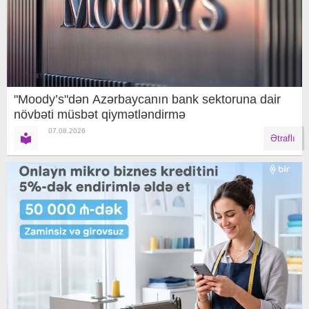
"Moody’s"dən Azərbaycanın bank sektoruna dair
növbəti müsbət qiymətləndirmə
07.08.2026
Ətraflı