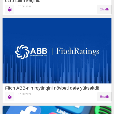
üzrə təlim keçirildi
07.08.2026
Ətraflı
Fitch ABB-nin reytinqini növbəti dəfə yüksəltdi!
07.08.2026
Ətraflı