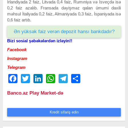
İrlandiyada 2 faiz, Litvada 0,4 faiz, Rumıniya və İsveçdə isə
0,2 faiz azalıb. Fransada dəyişməz qalan ümumi daxili
məhsul İtaliyada 0,2 faiz, Almaniyada 0,3 faiz, İspaniyada isə
0,6 faiz artıb.
Ən yüksək faiz verən depozit hansı bankdadır?
Bizi sosial şəbəkələrdən izləyin!!
Facebook
Instagram
Telegram
Facebook
Twitter
LinkedIn
WhatsApp
Telegram
Share
Banco.az Play Market-də
Kredit sifariş edin