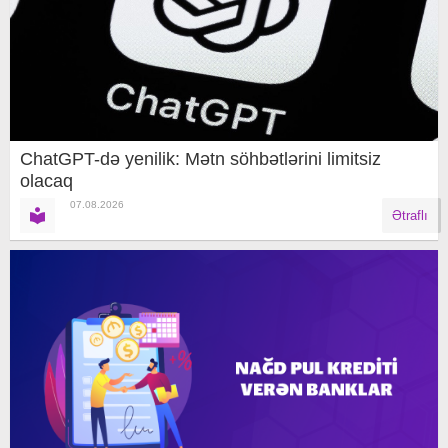
ChatGPT-də yenilik: Mətn söhbətlərini limitsiz
olacaq
07.08.2026
Ətraflı