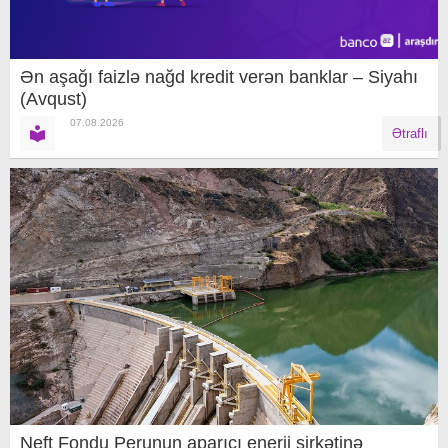
Ən aşağı faizlə nağd kredit verən banklar – Siyahı
(Avqust)
07.08.2026
Ətraflı
Neft Fondu Perunun aparıcı enerji şirkətinə