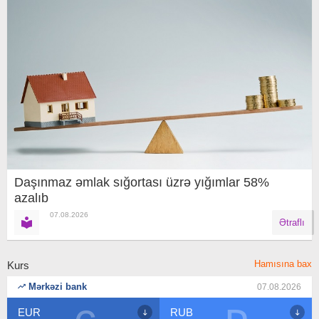
Daşınmaz əmlak sığortası üzrə yığımlar 58%
azalıb
07.08.2026
Ətraflı
Hamısına bax
Kurs
Mərkəzi bank
07.08.2026
RUB
USD