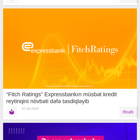
“Fitch Ratings” Expressbankın müsbət kredit
reytinqini növbəti dəfə təsdiqləyib
07.08.2026
Ətraflı