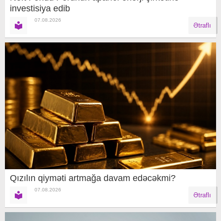
investisiya edib
07.08.2026
Ətraflı
Qızılın qiyməti artmağa davam edəcəkmi?
07.08.2026
Ətraflı