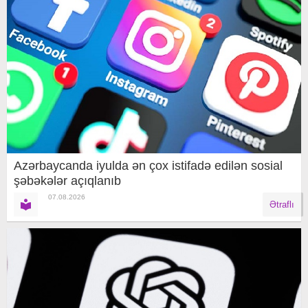
Azərbaycanda iyulda ən çox istifadə edilən sosial
şəbəkələr açıqlanıb
07.08.2026
Ətraflı