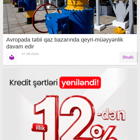
Avropada təbii qaz bazarında qeyri-müəyyənlik
davam edir
07.08.2026
Ətraflı