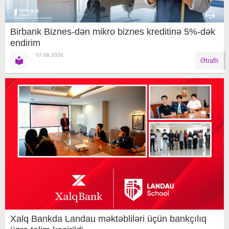
Birbank Biznes-dən mikro biznes kreditinə 5%-dək
endirim
07.08.2026
Ətraflı
Xalq Bankda Landau məktəbliləri üçün bankçılıq