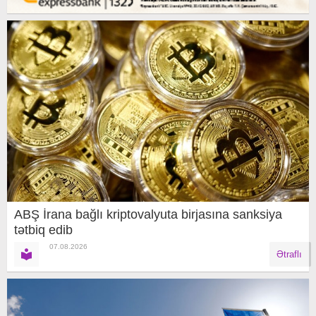
ABŞ İrana bağlı kriptovalyuta birjasına sanksiya
tətbiq edib
07.08.2026
Ətraflı