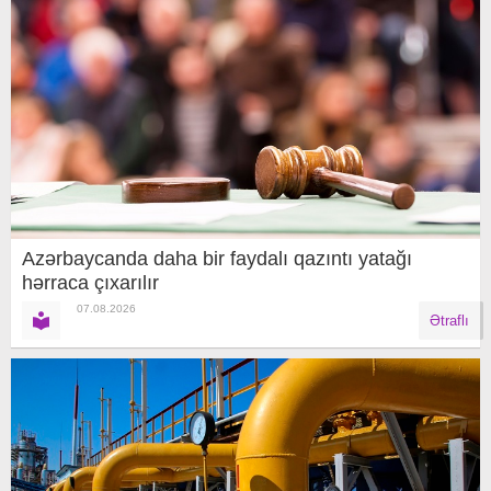
Azərbaycanda daha bir faydalı qazıntı yatağı
hərraca çıxarılır
07.08.2026
Ətraflı