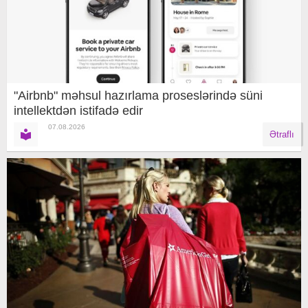
"Airbnb" məhsul hazırlama proseslərində süni
intellektdən istifadə edir
07.08.2026
Ətraflı