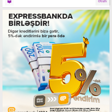
Ətraflı