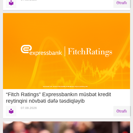
Ətraflı
“Fitch Ratings” Expressbankın müsbət kredit
reytinqini növbəti dəfə təsdiqləyib
07.08.2026
Ətraflı