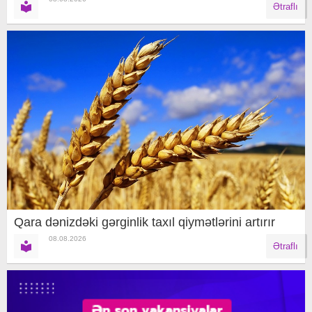
Ətraflı
Qara dənizdəki gərginlik taxıl qiymətlərini artırır
08.08.2026
Ətraflı