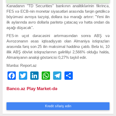
Kanadanın "TD Securities" bankının analitiklərinin fikrincə,
FES və ECB-nin monetar siyasətləri arasında fərqin getdikcə
böyüməsi avroya təzyiqi, dollara isə marağı artırır: "Yeni ilin
ilk aylarında avro dollarla paritetə çatacaq və hətta ondan da
aşağı düşəcək".
FES-in uçot dərəcəsini artırmasından sonra ABŞ və
Avrozonanın əsas iqtisadiyyatı olan Almaniya istiqrazları
arasında fərq son 25 ilin maksimal həddinə çatıb. Belə ki, 10
illik ABŞ dövlət istiqrazlarının gəlirliliyi 2,566% olduğu halda,
Almaniyanın analoji göstəricisi 0,27% təşkil edir.
Mənbə: Report.az
Facebook
Twitter
LinkedIn
WhatsApp
Telegram
Share
Banco.az Play Market-də
Kredit sifariş edin