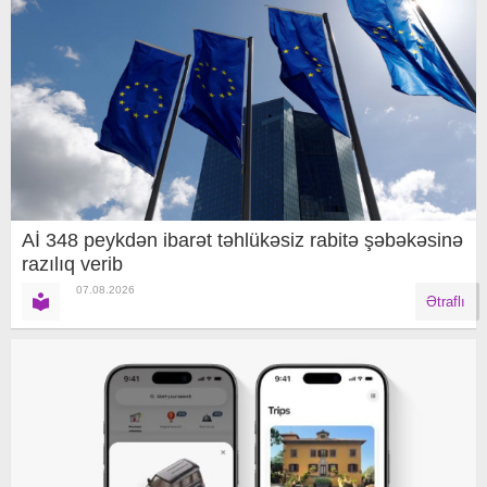
Aİ 348 peykdən ibarət təhlükəsiz rabitə şəbəkəsinə
razılıq verib
07.08.2026
Ətraflı