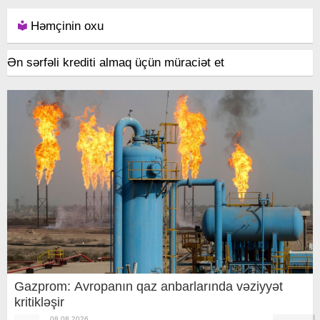
Həmçinin oxu
Ən sərfəli krediti almaq üçün müraciət et
Gazprom: Avropanın qaz anbarlarında vəziyyət
kritikləşir
08.08.2026