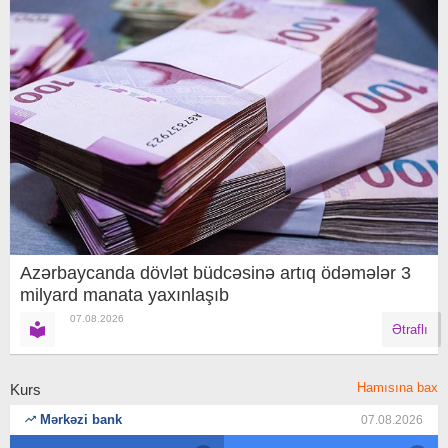
Azərbaycanda dövlət büdcəsinə artıq ödəmələr 3
milyard manata yaxınlaşıb
07.08.2026
Ətraflı
Hamısına bax
Kurs
Mərkəzi bank
07.08.2026