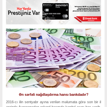
Ən sərfəli nağdlaşdırma hansı bankdadır?
2016-cı ilin sentyabr ayına verilən məlumata görə son bir il
ərzində Avrozonadan rekord həcmdə kapital axını baş verib.