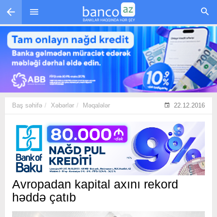
Skip to main content
Baş səhifə
Xəbərlər
Məqalələr
22.12.2016
Avropadan kapital axını rekord
həddə çatıb