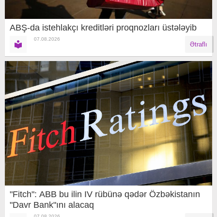
ABŞ-da istehlakçı kreditləri proqnozları üstələyib
07.08.2026
Ətraflı
"Fitch": ABB bu ilin IV rübünə qədər Özbəkistanın
"Davr Bank"ını alacaq
07.08.2026