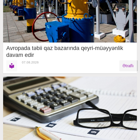
Avropada təbii qaz bazarında qeyri-müəyyənlik
davam edir
07.08.2026
Ətraflı