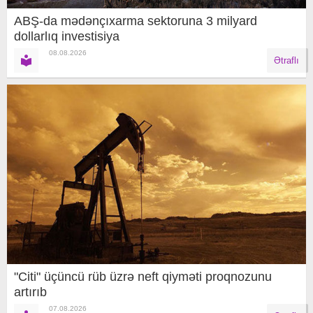
ABŞ-da mədənçıxarma sektoruna 3 milyard
dollarlıq investisiya
08.08.2026
Ətraflı
"Citi" üçüncü rüb üzrə neft qiyməti proqnozunu
artırıb
07.08.2026