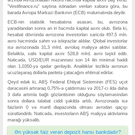
"Vestifinance.ru" saytına istinadən verilən xəbərə görə, bu
barədə Avropa Mərkəzi Bankının (ECB) məlumatında deyilir.
ECB-nin statistik hesabatına əsasən, bu, avrozona
yaradılandan sonra ən iri həcmdə kapital axını olub. Belə ki,
hesabat dövründə avrozona investorları xaricdə 497,5 mln.
avro həcmində səhm və istiqrazlar alıblar. Qlobal investorlar
isə avrozonada 31,3 mlrd. avroluq maliyyə aktivi satıblar.
Beləliklə, xalis kapital axını 528,8 mlrd. avro təşkil edib.
Nəticədə, USD/EUR məzənnəsi son 14 ilin minimal həddi
olan 1,0350-yə qədər geriləyib. Analitiklər tezliklə avronun
ucuzlaşaraq dollarla paritetə çatacağını ehtimal edirlər.
Qeyd edək ki, ABŞ Federal Ehtiyat Sisteminin (FES) uçot
dərəcəsini artıraraq 0,75%-ə çatdırması və 2017-ci ildə daha
3 dəfə artımla bağlı gözləntisinin olduğunu söyləməsindən
sonra dollara tələbat ciddi şəkildə artıb. Avrozonada isə
faizlərin 0 və mənfi diapazonda olması avrodan qaçışı
sürətləndirib. Nəticədə, investorların ABŞ maliyyə aktivlərinə
marağı yüksəlib.
Ən yüksək faiz verən depozit hansı bankdadır?