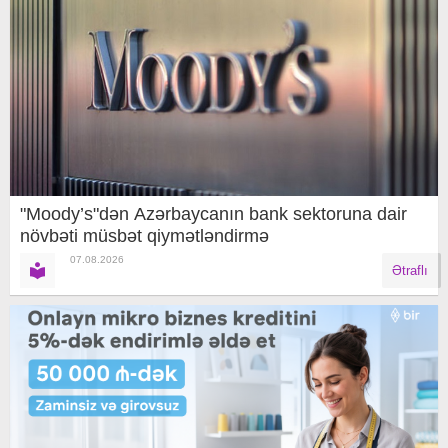
"Moody’s"dən Azərbaycanın bank sektoruna dair
növbəti müsbət qiymətləndirmə
07.08.2026
Ətraflı