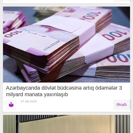
Azərbaycanda dövlət büdcəsinə artıq ödəmələr 3
milyard manata yaxınlaşıb
07.08.2026
Ətraflı