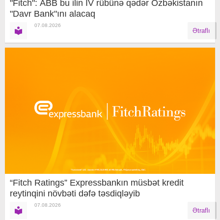
"Fitch": ABB bu ilin IV rübünə qədər Özbəkistanın
"Davr Bank"ını alacaq
07.08.2026
Ətraflı
“Fitch Ratings” Expressbankın müsbət kredit
reytinqini növbəti dəfə təsdiqləyib
07.08.2026
Ətraflı