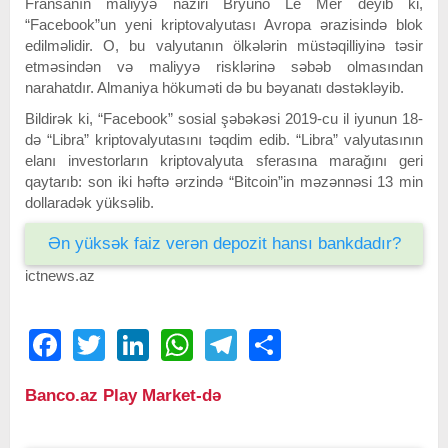
Fransanın maliyyə naziri Bryuno Le Mer deyib ki,
“Facebook”un yeni kriptovalyutası Avropa ərazisində blok
edilməlidir. O, bu valyutanın ölkələrin müstəqilliyinə təsir
etməsindən və maliyyə risklərinə səbəb olmasından
narahatdır. Almaniya hökuməti də bu bəyanatı dəstəkləyib.
Bildirək ki, “Facebook” sosial şəbəkəsi 2019-cu il iyunun 18-
də “Libra” kriptovalyutasını təqdim edib. “Libra” valyutasının
elanı investorların kriptovalyuta sferasına marağını geri
qaytarıb: son iki həftə ərzində “Bitcoin”in məzənnəsi 13 min
dollaradək yüksəlib.
Ən yüksək faiz verən depozit hansı bankdadır?
ictnews.az
Facebook
Twitter
LinkedIn
WhatsApp
Telegram
Share
Banco.az Play Market-də