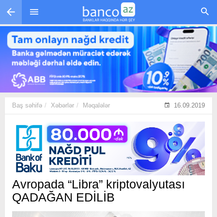
Skip to main content
Baş səhifə
Xəbərlər
Məqalələr
16.09.2019
Avropada “Libra” kriptovalyutası
QADAĞAN EDİLİB