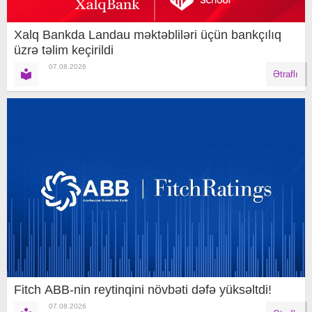
Xalq Bankda Landau məktəbliləri üçün bankçılıq
üzrə təlim keçirildi
07.08.2026
Ətraflı
Fitch ABB-nin reytinqini növbəti dəfə yüksəltdi!
07.08.2026