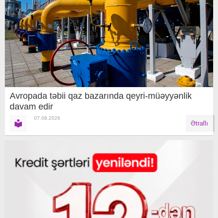
Avropada təbii qaz bazarında qeyri-müəyyənlik
davam edir
07.08.2026
Ətraflı