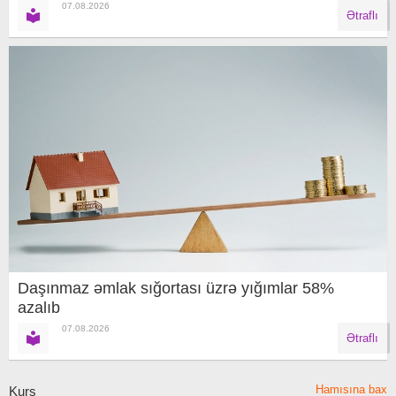
07.08.2026
Ətraflı
Daşınmaz əmlak sığortası üzrə yığımlar 58%
azalıb
07.08.2026
Ətraflı
Hamısına bax
Kurs