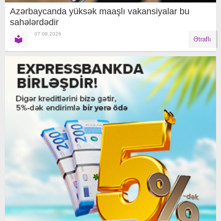
Azərbaycanda yüksək maaşlı vakansiyalar bu
sahələrdədir
07.08.2026
Ətraflı