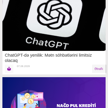
ChatGPT-də yenilik: Mətn söhbətlərini limitsiz
olacaq
07.08.2026
Ətraflı