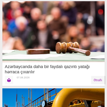
Azərbaycanda daha bir faydalı qazıntı yatağı
hərraca çıxarılır
07.08.2026
Ətraflı