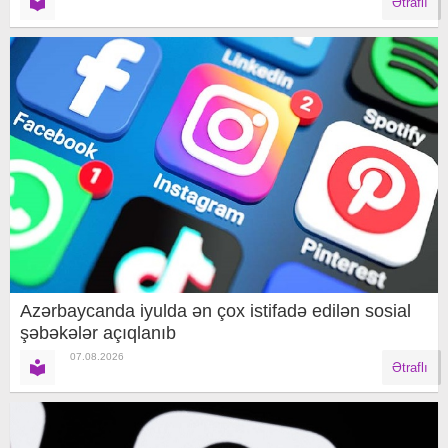
Ətraflı
Azərbaycanda iyulda ən çox istifadə edilən sosial
şəbəkələr açıqlanıb
07.08.2026
Ətraflı