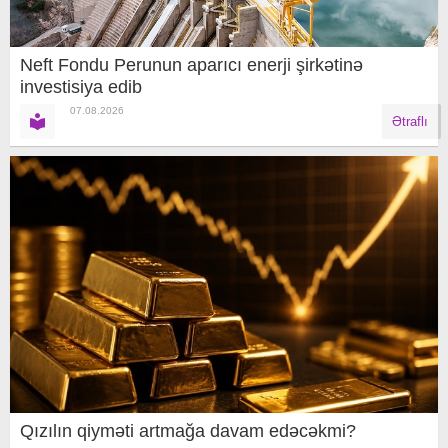
Neft Fondu Perunun aparıcı enerji şirkətinə
investisiya edib
07.08.2026
Ətraflı
Qızılın qiyməti artmağa davam edəcəkmi?