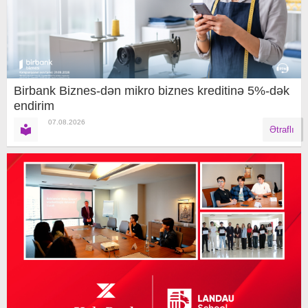
Birbank Biznes-dən mikro biznes kreditinə 5%-dək
endirim
07.08.2026
Ətraflı