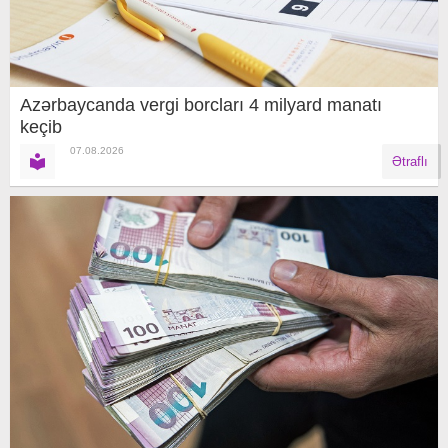
Azərbaycanda vergi borcları 4 milyard manatı
keçib
07.08.2026
Ətraflı