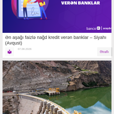
Ən aşağı faizlə nağd kredit verən banklar – Siyahı
(Avqust)
07.08.2026
Ətraflı