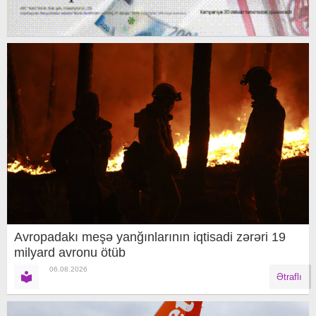
Avropadakı meşə yanğınlarının iqtisadi zərəri 19
milyard avronu ötüb
06.08.2026
Ətraflı