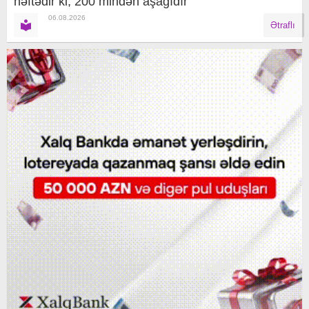
həftədir ki, 200 mindən aşağıdır
06.08.2026
Ətraflı