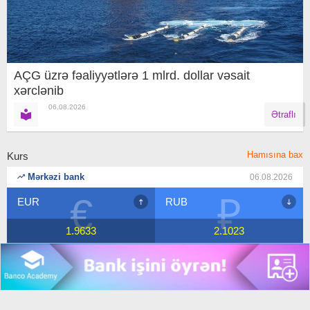
AÇG üzrə fəaliyyətlərə 1 mlrd. dollar vəsait
xərclənib
06.08.2026
Ətraflı
Hamısına bax
Kurs
Mərkəzi bank
06.08.2026
₽
$
RUB
USD
2.1023
1.7