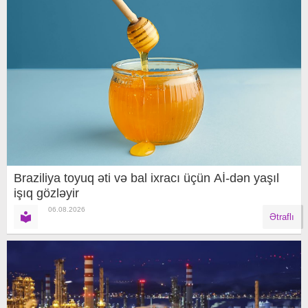
Braziliya toyuq əti və bal ixracı üçün Aİ-dən yaşıl
işıq gözləyir
06.08.2026
Ətraflı