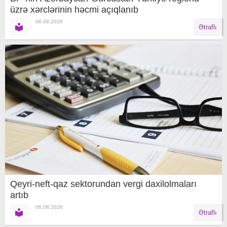
üzrə xərclərinin həcmi açıqlanıb
06.08.2026
Ətraflı
Qeyri-neft-qaz sektorundan vergi daxilolmaları
artıb
06.08.2026
Ətraflı