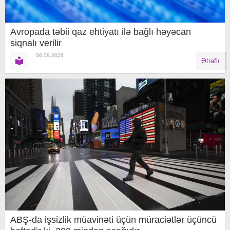
Avropada təbii qaz ehtiyatı ilə bağlı həyəcan
siqnalı verilir
06.08.2026
Ətraflı
ABŞ-da işsizlik müavinəti üçün müraciətlər üçüncü