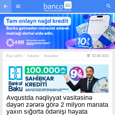
Skip to main content
Baş səhifə
Xəbərlər
Məqalələr
02.09.2015
Avqustda nəqliyyat vasitəsinə
dəyən zərərə görə 2 milyon manata
yaxın sığorta ödənişi həyata