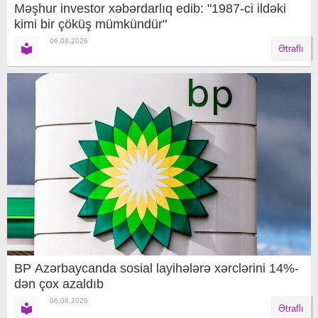
Məşhur investor xəbərdarlıq edib: "1987-ci ildəki
kimi bir çöküş mümkündür"
06.08.2026
Ətraflı
BP Azərbaycanda sosial layihələrə xərclərini 14%-
dən çox azaldıb
06.08.2026
Ətraflı