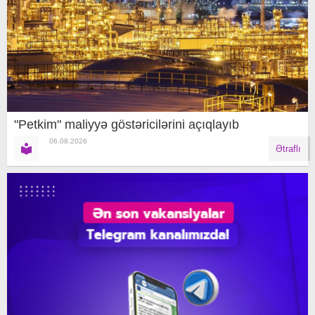
"Petkim" maliyyə göstəricilərini açıqlayıb
06.08.2026
Ətraflı