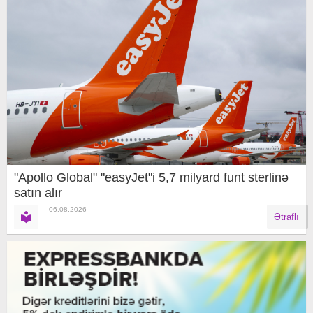
"Apollo Global" "easyJet"i 5,7 milyard funt sterlinə
satın alır
06.08.2026
Ətraflı