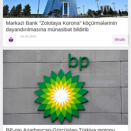
Mərkəzi Bank "Zolotaya Korona" köçürmələrinin
dayandırılmasına münasibət bildirib
06.08.2026
Ətraflı
BP-nin Azərbaycan-Gürcüstan-Türkiyə regionu