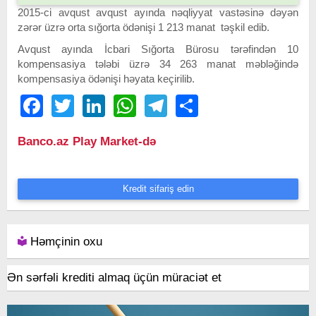
2015-ci avqust avqust ayında nəqliyyat vastəsinə dəyən
zərər üzrə orta sığorta ödənişi 1 213 manat təşkil edib.
Avqust ayında İcbari Sığorta Bürosu tərəfindən 10
kompensasiya tələbi üzrə 34 263 manat məbləğində
kompensasiya ödənişi həyata keçirilib.
Facebook
Twitter
LinkedIn
WhatsApp
Telegram
Share
Banco.az Play Market-də
Kredit sifariş edin
Həmçinin oxu
Ən sərfəli krediti almaq üçün müraciət et