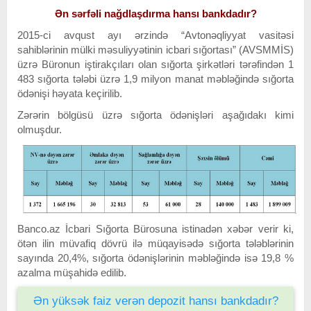
Ən sərfəli nağdlaşdırma hansı bankdadır?
2015-ci avqust ayı ərzində “Avtonəqliyyat vasitəsi
sahiblərinin mülki məsuliyyətinin icbari sığortası” (AVSMMİS)
üzrə Büronun iştirakçıları olan sığorta şirkətləri tərəfindən 1
483 sığorta tələbi üzrə 1,9 milyon manat məbləğində sığorta
ödənişi həyata keçirilib.
Zərərin bölgüsü üzrə sığorta ödənişləri aşağıdakı kimi
olmuşdur.
Banco.az İcbari Sığorta Bürosuna istinadən xəbər verir ki,
ötən ilin müvafiq dövrü ilə müqayisədə sığorta tələblərinin
sayında 20,4%, sığorta ödənişlərinin məbləğində isə 19,8 %
azalma müşahidə edilib.
Ən yüksək faiz verən depozit hansı bankdadır?