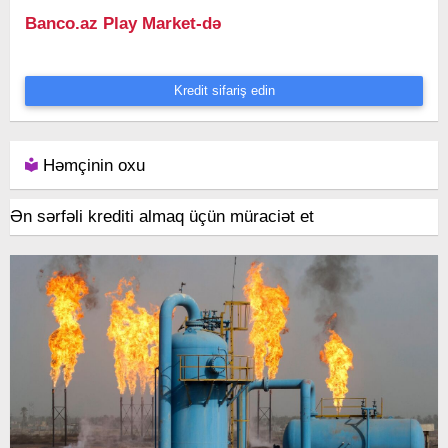
Banco.az Play Market-də
Kredit sifariş edin
Həmçinin oxu
Ən sərfəli krediti almaq üçün müraciət et