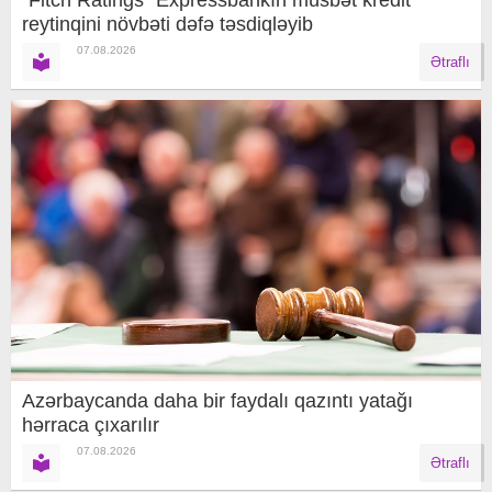
reytinqini növbəti dəfə təsdiqləyib
07.08.2026
Ətraflı
Azərbaycanda daha bir faydalı qazıntı yatağı
hərraca çıxarılır
07.08.2026
Ətraflı