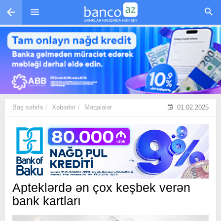
Skip to main content
Baş səhifə
Xəbərlər
Məqalələr
01.02.2025
Apteklərdə ən çox keşbek verən
bank kartları