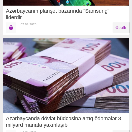
Azərbaycanın planşet bazarında "Samsung"
liderdir
07.08.2026
Ətraflı
Azərbaycanda dövlət büdcəsinə artıq ödəmələr 3
milyard manata yaxınlaşıb
07.08.2026