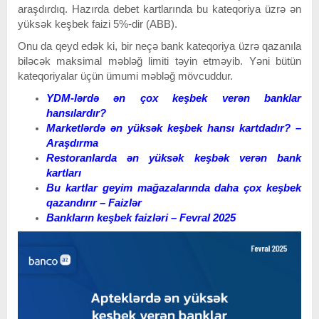
araşdırdıq. Hazırda debet kartlarında bu kateqoriya üzrə ən
yüksək keşbek faizi 5%-dir (ABB).
Onu da qeyd edək ki, bir neçə bank kateqoriya üzrə qazanıla
biləcək maksimal məbləğ limiti təyin etməyib. Yəni bütün
kateqoriyalar üçün ümumi məbləğ mövcuddur.
YDM-lərdə ən çox keşbek verən banklar
hansılardır?
Marketlərdə ən yüksək keşbek hansı kartdadır? –
Araşdırma
Restoranlarda ən yüksək keşbək verən bank
kartları
Bu kartlar geyim mağazalarında daha çox keşbek
qazandırır – Faizlər
Bankların keşbek faizləri – Fevral 2025