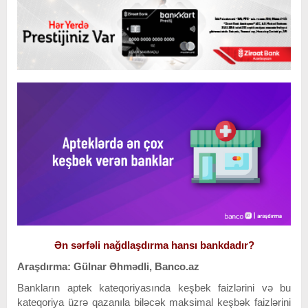
Ən sərfəli nağdlaşdırma hansı bankdadır?
Araşdırma: Gülnar Əhmədli, Banco.az
Bankların aptek kateqoriyasında keşbek faizlərini və bu
kateqoriya üzrə qazanıla biləcək maksimal keşbək faizlərini