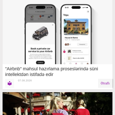
"Airbnb" məhsul hazırlama proseslərində süni
intellektdən istifadə edir
07.08.2026
Ətraflı