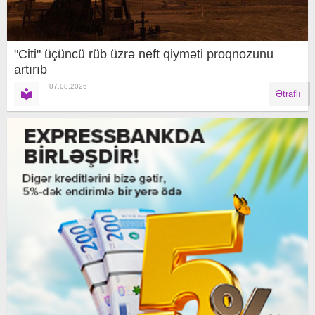
"Citi" üçüncü rüb üzrə neft qiyməti proqnozunu
artırıb
07.08.2026
Ətraflı