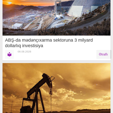
ABŞ-da mədənçıxarma sektoruna 3 milyard
dollarlıq investisiya
08.08.2026
Ətraflı