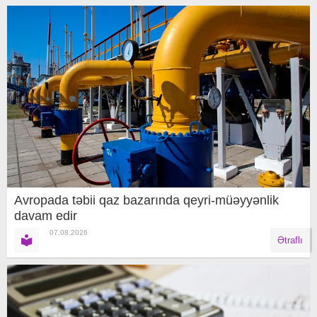
Avropada təbii qaz bazarında qeyri-müəyyənlik
davam edir
07.08.2026
Ətraflı