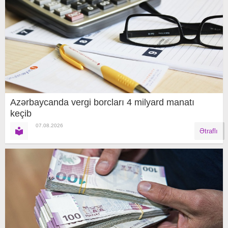
Azərbaycanda vergi borcları 4 milyard manatı
keçib
07.08.2026
Ətraflı