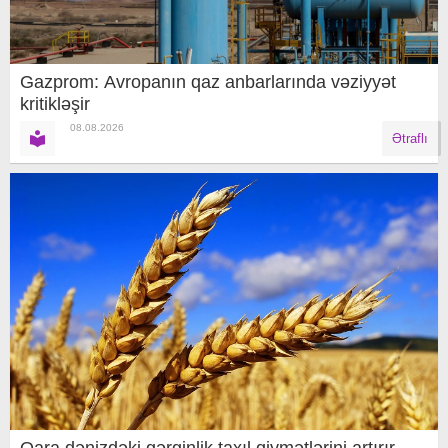
Gazprom: Avropanın qaz anbarlarında vəziyyət
kritikləşir
08.08.2026
Ətraflı
Qara dənizdəki gərginlik taxıl qiymətlərini artırır