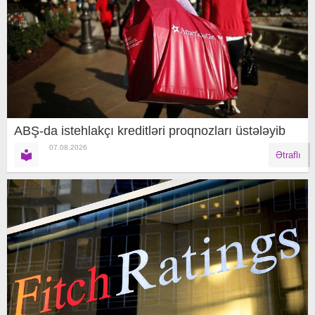
ABŞ-da istehlakçı kreditləri proqnozları üstələyib
07.08.2026
Ətraflı