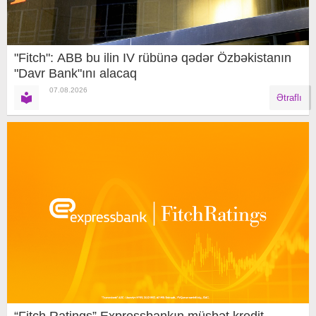
"Fitch": ABB bu ilin IV rübünə qədər Özbəkistanın
"Davr Bank"ını alacaq
07.08.2026
Ətraflı
“Fitch Ratings” Expressbankın müsbət kredit