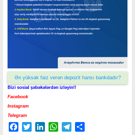
Ən yüksək faiz verən depozit hansı bankdadır?
Bizi sosial şəbəkələrdən izləyin!!
Facebook
Instagram
Telegram
Facebook
Twitter
LinkedIn
WhatsApp
Telegram
Share