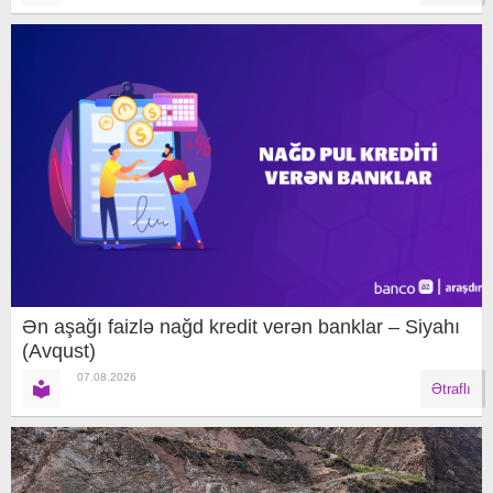
Ən aşağı faizlə nağd kredit verən banklar – Siyahı
(Avqust)
07.08.2026
Ətraflı