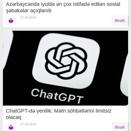
Azərbaycanda iyulda ən çox istifadə edilən sosial
şəbəkələr açıqlanıb
07.08.2026
Ətraflı
ChatGPT-də yenilik: Mətn söhbətlərini limitsiz
olacaq
07.08.2026
Ətraflı