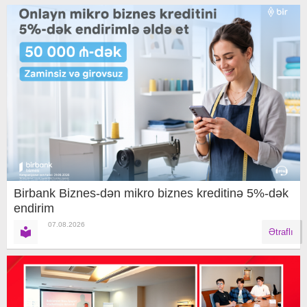
Birbank Biznes-dən mikro biznes kreditinə 5%-dək
endirim
07.08.2026
Ətraflı