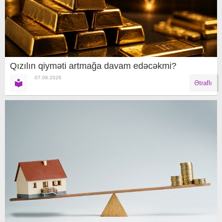
Qızılın qiyməti artmağa davam edəcəkmi?
07.08.2026
Ətraflı