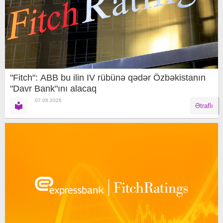
"Fitch": ABB bu ilin IV rübünə qədər Özbəkistanın
"Davr Bank"ını alacaq
07.08.2026
Ətraflı