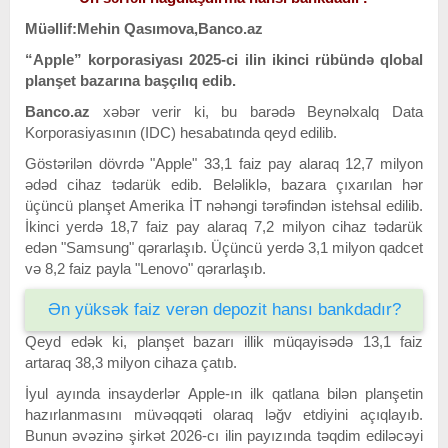
Müəllif:Mehin Qasımova,Banco.az
“Apple” korporasiyası 2025-ci ilin ikinci rübündə qlobal
planşet bazarına başçılıq edib.
Banco.az
xəbər verir ki, bu barədə Beynəlxalq Data
Korporasiyasının (IDC) hesabatında qeyd edilib.
Göstərilən dövrdə "Apple" 33,1 faiz pay alaraq 12,7 milyon
ədəd cihaz tədarük edib. Beləliklə, bazara çıxarılan hər
üçüncü planşet Amerika İT nəhəngi tərəfindən istehsal edilib.
İkinci yerdə 18,7 faiz pay alaraq 7,2 milyon cihaz tədarük
edən "Samsung" qərarlaşıb. Üçüncü yerdə 3,1 milyon qadcet
və 8,2 faiz payla "Lenovo" qərarlaşıb.
Ən yüksək faiz verən depozit hansı bankdadır?
Qeyd edək ki, planşet bazarı illik müqayisədə 13,1 faiz
artaraq 38,3 milyon cihaza çatıb.
İyul ayında insayderlər Apple-ın ilk qatlana bilən planşetin
hazırlanmasını müvəqqəti olaraq ləğv etdiyini açıqlayıb.
Bunun əvəzinə şirkət 2026-cı ilin payızında təqdim ediləcəyi