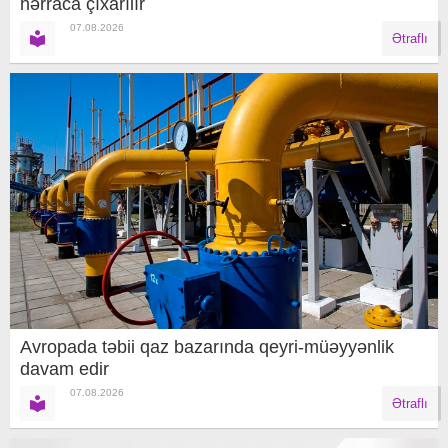
hərraca çıxarılır
07.08.2026
Ətraflı
Avropada təbii qaz bazarında qeyri-müəyyənlik
davam edir
07.08.2026
Ətraflı