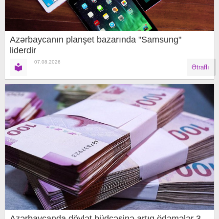
Azərbaycanın planşet bazarında "Samsung"
liderdir
07.08.2026
Ətraflı
Azərbaycanda dövlət büdcəsinə artıq ödəmələr 3