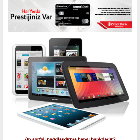
Ən sərfəli nağdlaşdırma hansı bankdadır?