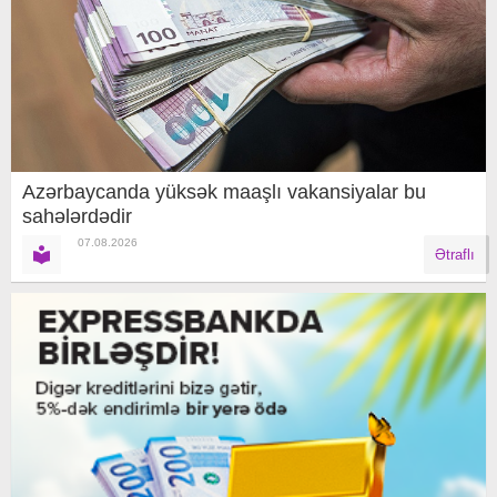
Azərbaycanda yüksək maaşlı vakansiyalar bu
sahələrdədir
07.08.2026
Ətraflı