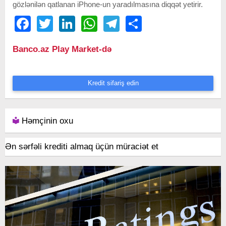
gözlənilən qatlanan iPhone-un yaradılmasına diqqət yetirir.
Facebook
Twitter
LinkedIn
WhatsApp
Telegram
Share
Banco.az Play Market-də
Kredit sifariş edin
Həmçinin oxu
Ən sərfəli krediti almaq üçün müraciət et