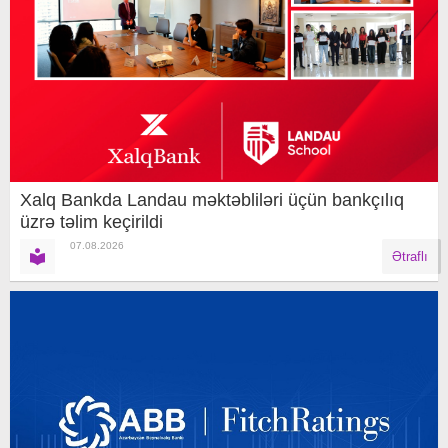
Xalq Bankda Landau məktəbliləri üçün bankçılıq
üzrə təlim keçirildi
07.08.2026
Ətraflı