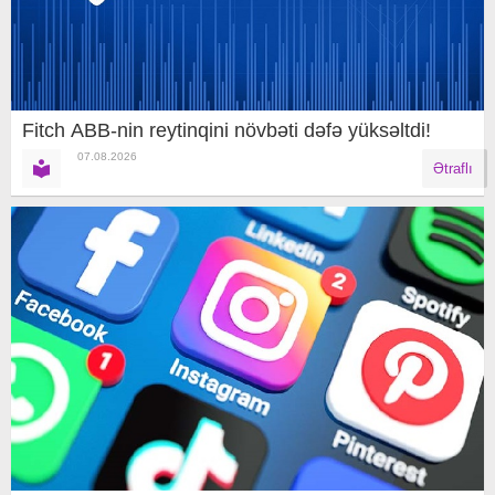
Fitch ABB-nin reytinqini növbəti dəfə yüksəltdi!
07.08.2026
Ətraflı