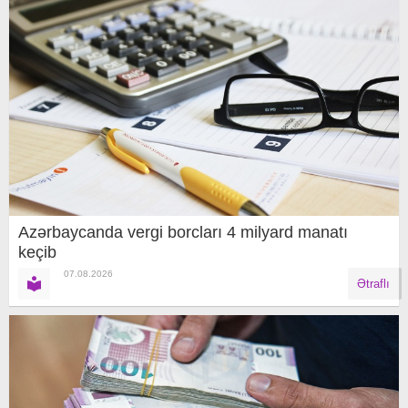
Azərbaycanda vergi borcları 4 milyard manatı
keçib
07.08.2026
Ətraflı