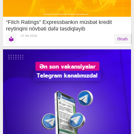
“Fitch Ratings” Expressbankın müsbət kredit
reytinqini növbəti dəfə təsdiqləyib
07.08.2026
Ətraflı