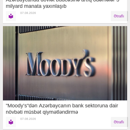
milyard manata yaxınlaşıb
07.08.2026
Ətraflı
"Moody’s"dən Azərbaycanın bank sektoruna dair
növbəti müsbət qiymətləndirmə
07.08.2026
Ətraflı