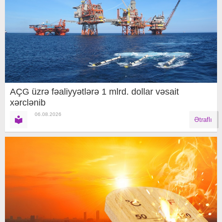
AÇG üzrə fəaliyyətlərə 1 mlrd. dollar vəsait
xərclənib
06.08.2026
Ətraflı