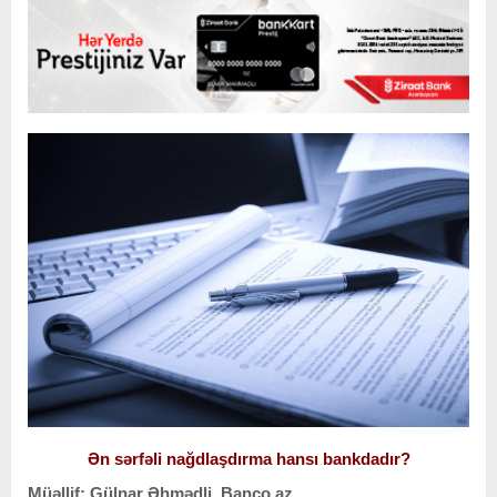
Ən sərfəli nağdlaşdırma hansı bankdadır?
Müəllif: Gülnar Əhmədli, Banco.az