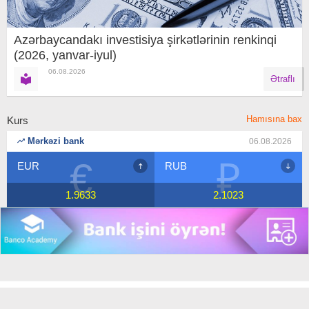
Azərbaycandakı investisiya şirkətlərinin renkinqi
(2026, yanvar-iyul)
06.08.2026
Ətraflı
Hamısına bax
Kurs
Mərkəzi bank
06.08.2026
€
₽
EUR
RUB
1.9633
2.1023
Copyright © 2018 Banco.az