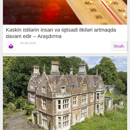
Kəskin istilərin insan və iqtisadi itkiləri artmaqda
davam edir – Araşdırma
06.08.2026
Ətraflı