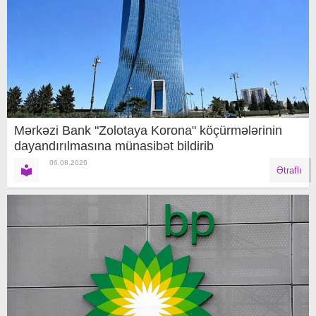
Mərkəzi Bank "Zolotaya Korona" köçürmələrinin
dayandırılmasına münasibət bildirib
06.08.2026
Ətraflı