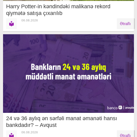
Harry Potter-in kəndindəki malikanə rekord
qiymətə satışa çıxarılıb
06.08.2026
Ətraflı
24 və 36 aylıq ən sərfəli manat əmanəti hansı
bankdadır? – Avqust
06.08.2026
Ətraflı