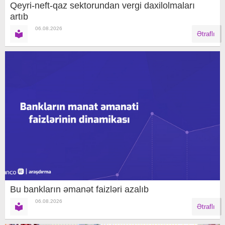
Qeyri-neft-qaz sektorundan vergi daxilolmaları
artıb
06.08.2026
Ətraflı
Bu bankların əmanət faizləri azalıb
06.08.2026
Ətraflı