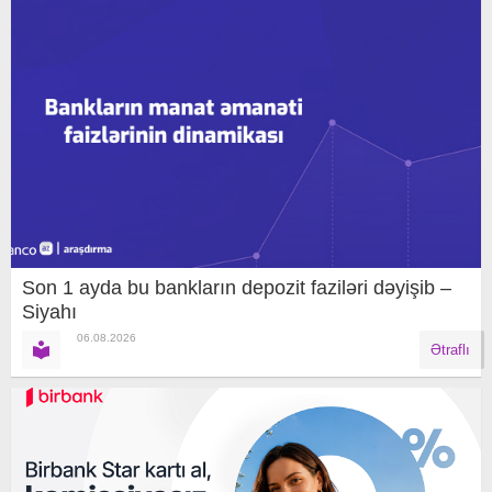
Son 1 ayda bu bankların depozit faziləri dəyişib –
Siyahı
06.08.2026
Ətraflı