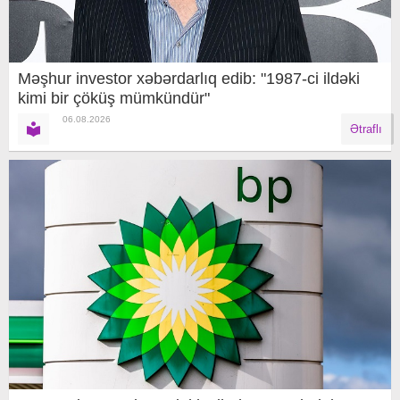
Məşhur investor xəbərdarlıq edib: "1987-ci ildəki
kimi bir çöküş mümkündür"
06.08.2026
Ətraflı