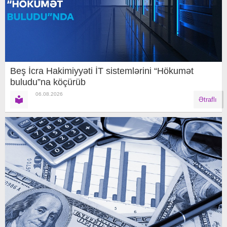
Beş İcra Hakimiyyəti İT sistemlərini “Hökumət
buludu”na köçürüb
06.08.2026
Ətraflı