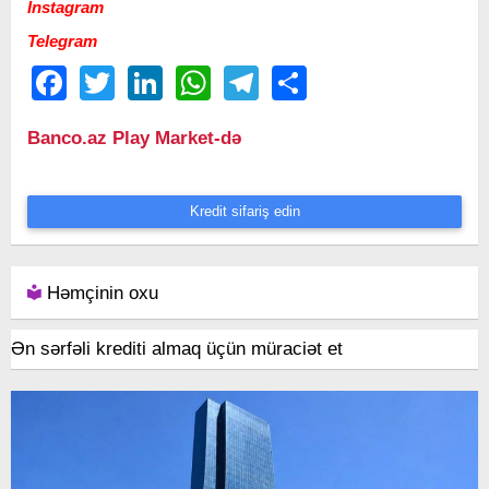
Instagram
Telegram
Facebook
Twitter
LinkedIn
WhatsApp
Telegram
Share
Banco.az Play Market-də
Kredit sifariş edin
Həmçinin oxu
Ən sərfəli krediti almaq üçün müraciət et