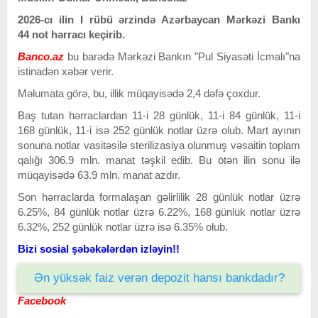
2026-cı ilin I rübü ərzində Azərbaycan Mərkəzi Bankı
44
not hərracı keçirib.
Banco.az
bu barədə Mərkəzi Bankın "Pul Siyasəti İcmalı"na
istinadən xəbər verir.
Məlumata görə, bu, illik müqayisədə 2,4 dəfə çoxdur.
Baş tutan hərraclardan 11-i 28 günlük, 11-i 84 günlük, 11-i
168 günlük, 11-i isə 252 günlük notlar üzrə olub. Mart ayının
sonuna notlar vasitəsilə sterilizasiya olunmuş vəsaitin toplam
qalığı 306.9 mln. manat təşkil edib. Bu ötən ilin sonu ilə
müqayisədə 63.9 mln. manat azdır.
Son hərraclarda formalaşan gəlirlilik 28 günlük notlar üzrə
6.25%, 84 günlük notlar üzrə 6.22%, 168 günlük notlar üzrə
6.32%, 252 günlük notlar üzrə isə 6.35% olub.
Bizi sosial şəbəkələrdən izləyin!!
Ən yüksək faiz verən depozit hansı bankdadır?
Facebook