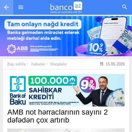
Skip to main content
Baş səhifə
Xəbərlər
Məqalələr
15.05.2026
AMB not hərraclarının sayını 2
dəfədən çox artırıb