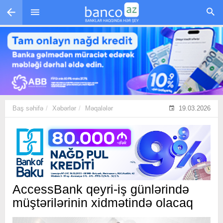
Skip to main content
Baş səhifə
Xəbərlər
Məqalələr
19.03.2026
AccessBank qeyri-iş günlərində
müştərilərinin xidmətində olacaq