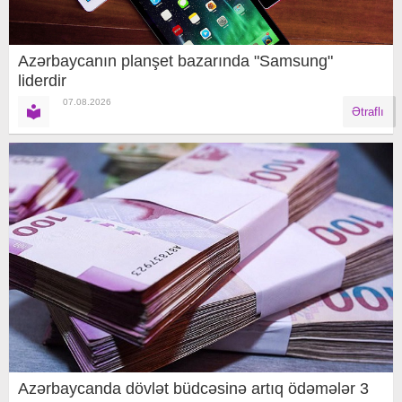
Azərbaycanın planşet bazarında "Samsung"
liderdir
07.08.2026
Ətraflı
Azərbaycanda dövlət büdcəsinə artıq ödəmələr 3