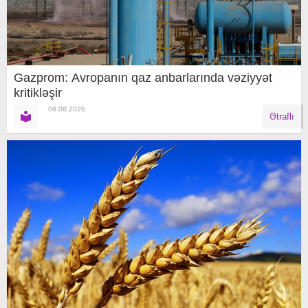
Gazprom: Avropanın qaz anbarlarında vəziyyət
kritikləşir
08.08.2026
Ətraflı