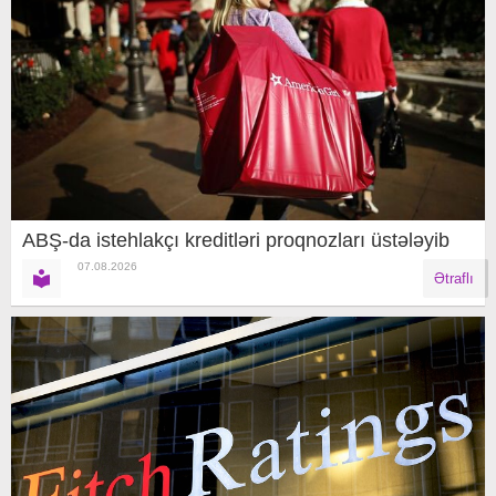
ABŞ-da istehlakçı kreditləri proqnozları üstələyib
07.08.2026
Ətraflı