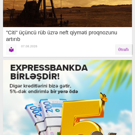
"Citi" üçüncü rüb üzrə neft qiyməti proqnozunu
artırıb
07.08.2026
Ətraflı