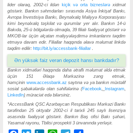
lider olaraq, 2002-ci ildən
kiçik və orta bizneslərə
xidmət
göstərir. Bankın səhmdarları sırasında Asiya İnkişaf Bankı,
Avropa İnvestisiya Bankı, Beynəlxalq Maliyyə Korporasiyası
kimi beynəlxalq təşkilat və qurumlar yer alır. Bankın 14-ü
Bakıda, 25-ü bölgələrdə olmaqla, 39 filialı fəaliyyət göstərir və
MKOB-lar üçün əlçatan maliyyələşdirmə imkanlarını təqdim
etməyə davam edir. Filiallar haqqında əlavə məlumat linkdə
təqdim edilir:
http://bit.ly/accessbank-filiallar
.
Ən yüksək faiz verən depozit hansı bankdadır?
Bankın xidmətləri haqqında daha ətraflı məlumat əldə etmək
üçün 151 Əlaqə Mərkəzinə zəng etmək,
həmçinin
www.accessbank.az
saytına və ya bankın müxtəlif
sosial şəbəkələrdə olan səhifələrinə
(
Facebook
,
Instagram
,
LinkedIn
)
müraciət edə bilərsiniz.
*AccessBank QSC Azərbaycan Respublikası Mərkəzi Bankı
tərəfindən 25 oktyabr 2002-ci il tarixli 245 saylı lisenziya
əsasında fəaliyyət göstərir. Bankın Baş ofisi Bakı şəhəri,
Yasamal rayonu, Tbilisi prospekti 3 ünvanında yerləşir.