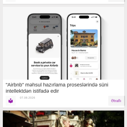
"Airbnb" məhsul hazırlama proseslərində süni
intellektdən istifadə edir
07.08.2026
Ətraflı