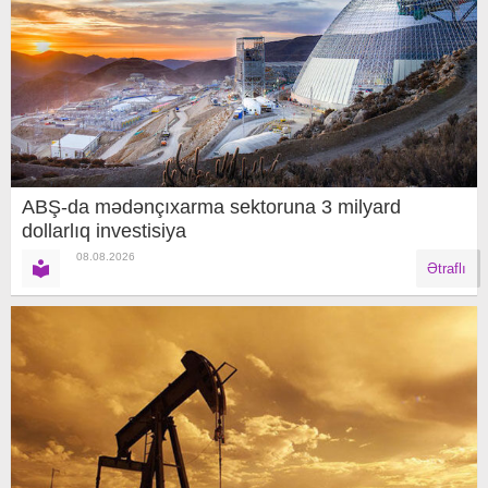
ABŞ-da mədənçıxarma sektoruna 3 milyard
dollarlıq investisiya
08.08.2026
Ətraflı