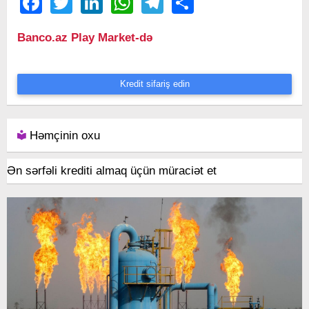
Facebook
Twitter
LinkedIn
WhatsApp
Telegram
Share
Banco.az Play Market-də
Kredit sifariş edin
Həmçinin oxu
Ən sərfəli krediti almaq üçün müraciət et