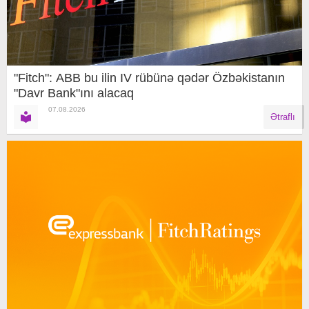
"Fitch": ABB bu ilin IV rübünə qədər Özbəkistanın
"Davr Bank"ını alacaq
07.08.2026
Ətraflı