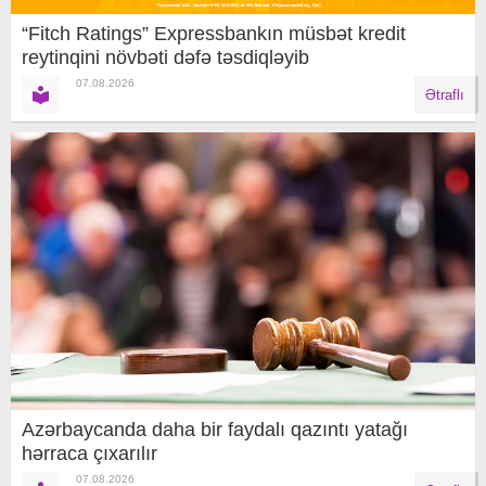
“Fitch Ratings” Expressbankın müsbət kredit
reytinqini növbəti dəfə təsdiqləyib
07.08.2026
Ətraflı
Azərbaycanda daha bir faydalı qazıntı yatağı
hərraca çıxarılır
07.08.2026