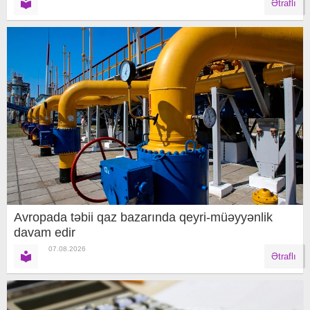
Ətraflı
Avropada təbii qaz bazarında qeyri-müəyyənlik
davam edir
07.08.2026
Ətraflı