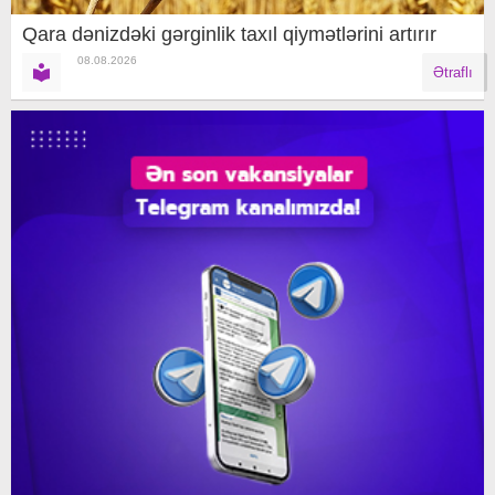
Qara dənizdəki gərginlik taxıl qiymətlərini artırır
08.08.2026
Ətraflı