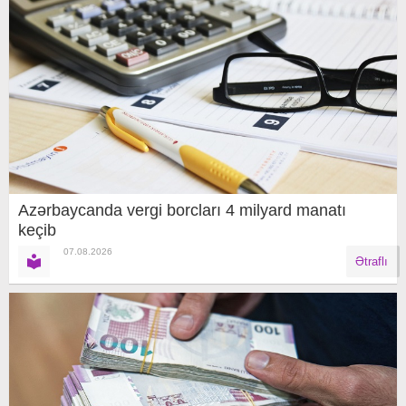
Azərbaycanda vergi borcları 4 milyard manatı
keçib
07.08.2026
Ətraflı