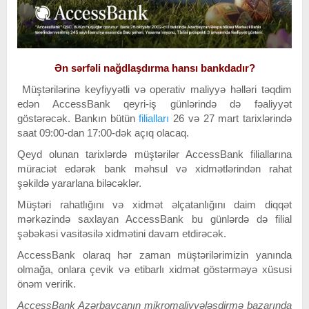
Ən sərfəli nağdlaşdırma hansı bankdadır?
Müştərilərinə keyfiyyətli və operativ maliyyə həlləri təqdim
edən AccessBank qeyri-iş günlərində də fəaliyyət
göstərəcək. Bankın bütün
filialları
26 və 27 mart tarixlərində
saat 09:00-dan 17:00-dək açıq olacaq.
Qeyd olunan tarixlərdə müştərilər AccessBank filiallarına
müraciət edərək bank məhsul və xidmətlərindən rahat
şəkildə yararlana biləcəklər.
Müştəri rahatlığını və xidmət əlçatanlığını daim diqqət
mərkəzində saxlayan AccessBank bu günlərdə də filial
şəbəkəsi vasitəsilə xidmətini davam etdirəcək.
AccessBank olaraq hər zaman müştərilərimizin yanında
olmağa, onlara çevik və etibarlı xidmət göstərməyə xüsusi
önəm veririk.
AccessBank Azərbaycanın mikromaliyyələşdirmə bazarında