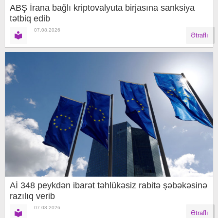
ABŞ İrana bağlı kriptovalyuta birjasına sanksiya
tətbiq edib
07.08.2026
Ətraflı
Aİ 348 peykdən ibarət təhlükəsiz rabitə şəbəkəsinə
razılıq verib
07.08.2026
Ətraflı