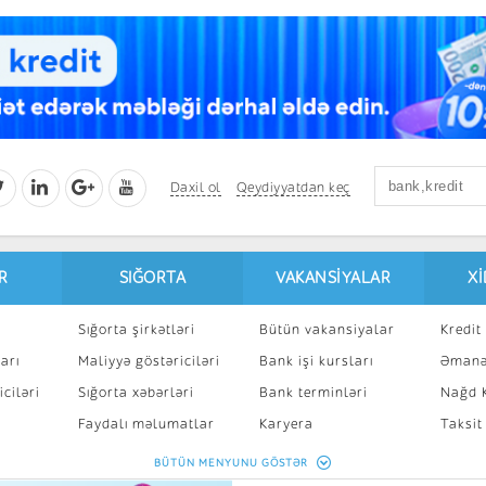
Daxil ol
Qeydiyyatdan keç
R
SIĞORTA
VAKANSIYALAR
X
Sığorta şirkətləri
Bütün vakansiyalar
Kredit 
arı
Maliyyə göstəriciləri
Bank işi kursları
Əmanə
ciləri
Sığorta xəbərləri
Bank terminləri
Nağd K
8
Faydalı məlumatlar
Karyera
Taksit
Sığorta kalkulyatoru
Peşakar inkişaf
İpotek
BÜTÜN MENYUNU GÖSTƏR