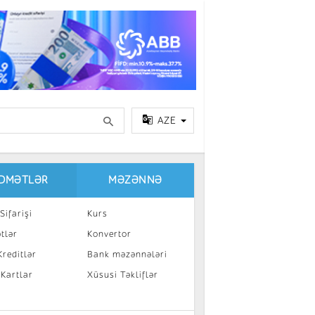
AZE
IDMƏTLƏR
MƏZƏNNƏ
Sifarişi
Kurs
tlər
Konvertor
reditlər
Bank məzənnələri
 Kartlar
Xüsusi Təkliflər
a