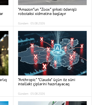
“Amazon”un “Zoox” şirkəti ödənişli
ar
robotaksi xidmətinə başlayır
Gündəm
05.08.2026
arlıq
"Anthropic" "Claude" üçün öz süni
intellekt çiplərini hazırlayacaq
Gündəm
05.08.2026