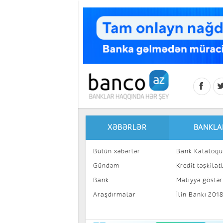
Skip to main content
XƏBƏRLƏR
BANKLA
Bütün xəbərlər
Bank Kataloqu
Gündəm
Kredit təşkilatl
Bank
Maliyyə göstəri
Araşdırmalar
İlin Bankı 201
İnvestisiya