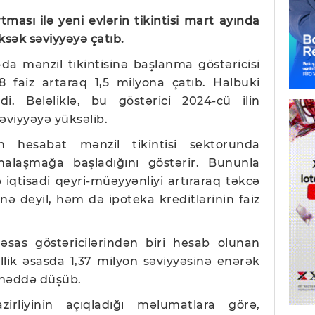
tması ilə yeni evlərin tikintisi mart ayında
sək səviyyəyə çatıb.
-da mənzil tikintisinə başlanma göstəricisi
8 faiz artaraq 1,5 milyona çatıb. Halbuki
i. Beləliklə, bu göstərici 2024-cü ilin
əviyyəyə yüksəlib.
 hesabat mənzil tikintisi sektorunda
malaşmağa başladığını göstərir. Bununla
iqtisadi qeyri-müəyyənliyi artıraraq təkcə
inə deyil, həm də ipoteka kreditlərinin faiz
n əsas göstəricilərindən biri hesab olunan
 illik əsasda 1,37 milyon səviyyəsinə enərək
 həddə düşüb.
irliyinin açıqladığı məlumatlara görə,