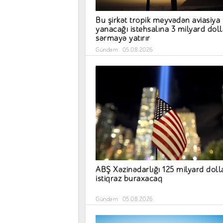
Bu şirkət tropik meyvədən aviasiya
yanacağı istehsalına 3 milyard doll
sərmayə yatırır
Gündəm
05.08.2026
ABŞ Xəzinədarlığı 125 milyard doll
istiqraz buraxacaq
Gündəm
05.08.2026