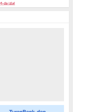
niyalar
-da izlə!
farişi
m