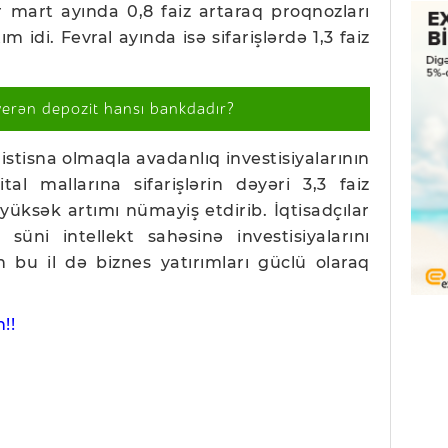
r mart ayında 0,8 faiz artaraq proqnozları
ım idi. Fevral ayında isə sifarişlərdə 1,3 faiz
verən depozit hansı bankdadır?
istisna olmaqla avadanlıq investisiyalarının
tal mallarına sifarişlərin dəyəri 3,3 faiz
 yüksək artımı nümayiş etdirib. İqtisadçılar
 süni intellekt sahəsinə investisiyalarını
bu il də biznes yatırımları güclü olaraq
!!