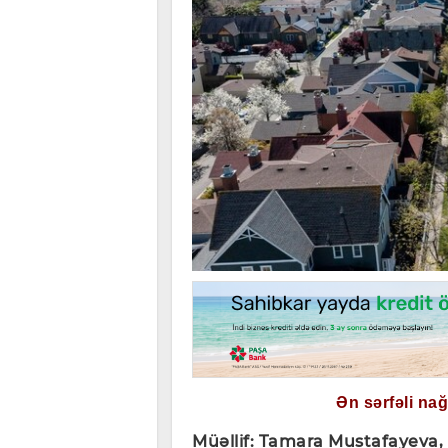
Ən sərfəli na
Müəllif: Tamara Mustafayeva,