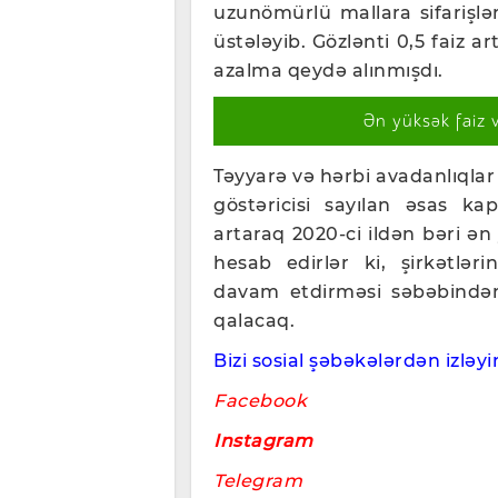
uzunömürlü mallara sifarişlə
üstələyib. Gözlənti 0,5 faiz art
azalma qeydə alınmışdı.
Ən yüksək faiz 
Təyyarə və hərbi avadanlıqlar 
göstəricisi sayılan əsas kapi
artaraq 2020-ci ildən bəri ən
hesab edirlər ki, şirkətlərin
davam etdirməsi səbəbindən 
qalacaq.
Bizi sosial şəbəkələrdən izləyin
Facebook
Instagram
Telegram