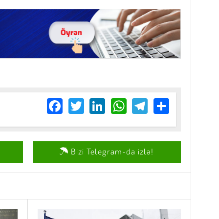
Facebook
Twitter
LinkedIn
WhatsApp
Telegram
Share
Bizi Telegram-da izlə!