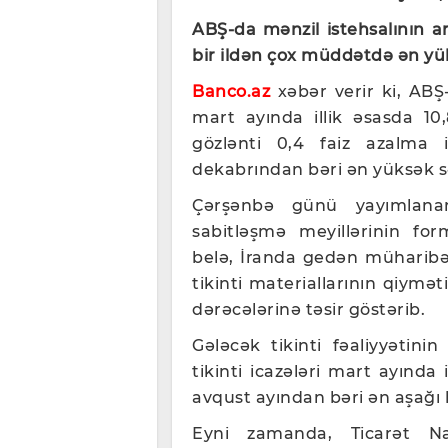
ABŞ-da mənzil istehsalının ar
bir ildən çox müddətdə ən yük
Banco.az
xəbər verir ki, ABŞ
mart ayında illik əsasda 10,
gözlənti 0,4 faiz azalma id
dekabrından bəri ən yüksək s
Çərşənbə günü yayımlanan
sabitləşmə meyillərinin for
belə, İranda gedən müharibə 
tikinti materiallarının qiymət
dərəcələrinə təsir göstərib.
Gələcək tikinti fəaliyyətini
tikinti icazələri mart ayında
avqust ayından bəri ən aşağı
Eyni zamanda, Ticarət Naz