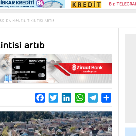
Kampa
Bizi TELEGRAM
Kart si
BŞ-DA MƏNZIL TIKINTISI ARTIB
ntisi artıb
Facebook
Twitter
LinkedIn
WhatsApp
Telegra
Share