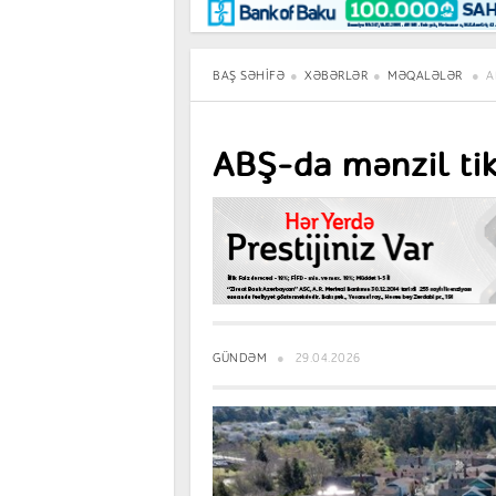
Maraqlı
BancoTV
Müsahibə
BAŞ SƏHIFƏ
XƏBƏRLƏR
MƏQALƏLƏR
A
ABŞ-da mənzil tiki
GÜNDƏM
29.04.2026