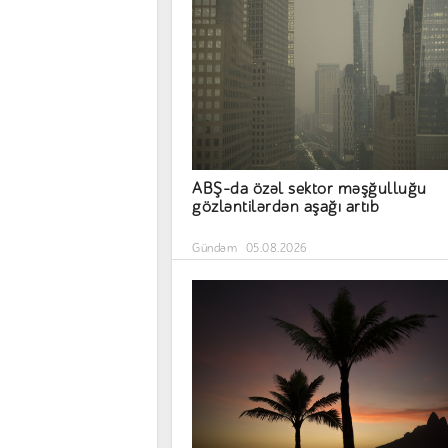
ABŞ-da özəl sektor məşğulluğu
gözləntilərdən aşağı artıb
Gündəm
05.08.2026