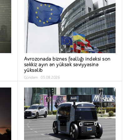
Avrozonada biznes fəallığı indeksi son
səkkiz ayın ən yüksək səviyyəsinə
yüksəlib
Gündəm
05.08.2026