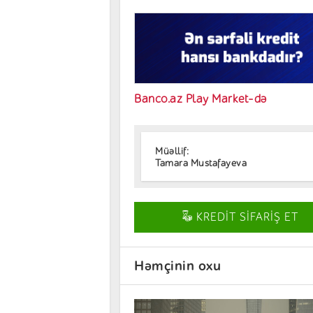
Banco.az Play Market-də
Müəllif:
Tamara Mustafayeva
KREDİT SİFARİŞ ET
Həmçinin oxu