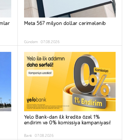
ımlar
Meta 567 milyon dollar cərimələnib
Gündəm
07.08.2026
Yelo Bank-dan ilk kreditə özəl 1%
endirim və 0% komissiya kampaniyası!
Bank
07.08.2026