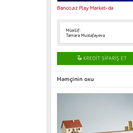
Banco.az Play Market-də
Müəllif:
Tamara Mustafayeva
KREDİT SİFARİŞ ET
Həmçinin oxu