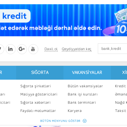
Daxil ol
Qeydiyyatdan keç
R
SIĞORTA
VAKANSIYALAR
X
Sığorta şirkətləri
Bütün vakansiyalar
Kredit 
arı
Maliyyə göstəriciləri
Bank işi kursları
Əmanə
ciləri
Sığorta xəbərləri
Bank terminləri
Nağd K
8
Faydalı məlumatlar
Karyera
Taksit
Sığorta kalkulyatoru
Peşakar inkişaf
İpotek
BÜTÜN MENYUNU GÖSTƏR