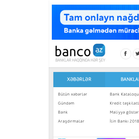
Skip to main content
XƏBƏRLƏR
BANKLA
Bütün xəbərlər
Bank Kataloqu
Gündəm
Kredit təşkilatl
Bank
Maliyyə göstəri
Araşdırmalar
İlin Bankı 201
İnvestisiya