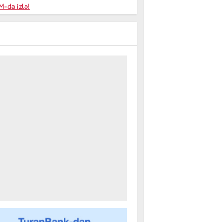
niyalar
-da izlə!
farişi
m