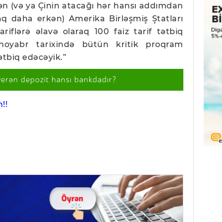
rən (və ya Çinin atacağı hər hansı addımdan
raq daha erkən) Amerika Birləşmiş Ştatları
riflərə əlavə olaraq 100 faiz tarif tətbiq
noyabr tarixində bütün kritik proqram
ətbiq edəcəyik.”
verən depozit hansı bankdadır?
!!