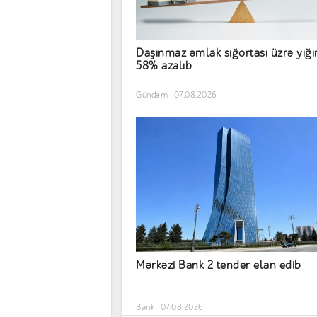
Daşınmaz əmlak sığortası üzrə yığ
58% azalıb
Gündəm
07.08.2026
Mərkəzi Bank 2 tender elan edib
Bank
07.08.2026