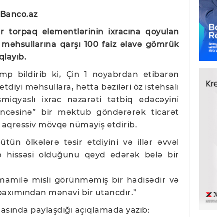
 Banco.az
r torpaq elementlərinin ixracına qoyulan
 məhsullarına qarşı 100 faiz əlavə gömrük
qlayıb.
amp bildirib ki, Çin 1 noyabrdan etibarən
tdiyi məhsullara, hətta bəziləri öz istehsalı
iqyaslı ixrac nəzarəti tətbiq edəcəyini
ncəsinə” bir məktub göndərərək ticarət
 aqressiv mövqe nümayiş etdirib.
tün ölkələrə təsir etdiyini və illər əvvəl
ib hissəsi olduğunu qeyd edərək belə bir
amamilə misli görünməmiş bir hadisədir və
 baxımından mənəvi bir utancdır.”
masında paylaşdığı açıqlamada yazıb: