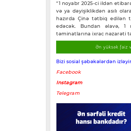
“1 noyabr 2025-ci ildən etiba
və ya dəyişiklikdən asılı ola
hazırda Çinə tətbiq edilən ta
edəcək. Bundan əlavə, 1 
təminatlarına ixrac nəzarəti t
Ən yüksək faiz 
Bizi sosial şəbəkələrdən izləyin
Facebook
Instagram
Telegram