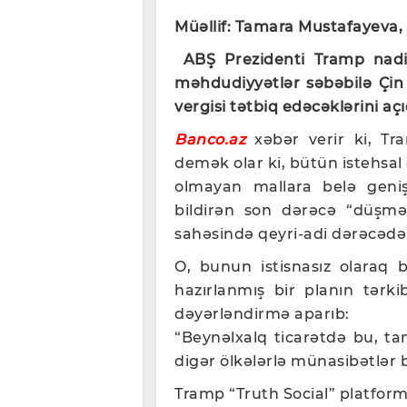
Müəllif: Tamara Mustafayeva,
ABŞ Prezidenti Tramp nadi
məhdudiyyətlər səbəbilə Çin
vergisi tətbiq edəcəklərini açı
Banco.az
xəbər verir ki, Tr
demək olar ki, bütün istehsal e
olmayan mallara belə genişm
bildirən son dərəcə “düşmə
sahəsində qeyri-adi dərəcədə
O, bunun istisnasız olaraq bü
hazırlanmış bir planın tərk
dəyərləndirmə aparıb:
“Beynəlxalq ticarətdə bu, t
digər ölkələrlə münasibətlər
Tramp “Truth Social” platfor