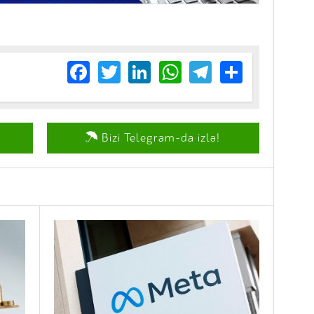
Facebook
Twitter
LinkedIn
WhatsApp
Telegram
Share
Bizi Telegram-da izlə!