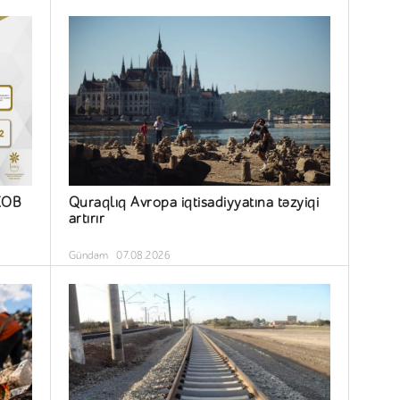
 KOB
Quraqlıq Avropa iqtisadiyyatına təzyiqi
artırır
Gündəm
07.08.2026