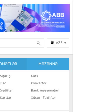
AZE
IDMƏTLƏR
MƏZƏNNƏ
Sifarişi
Kurs
tlər
Konvertor
reditlər
Bank məzənnələri
 Kartlar
Xüsusi Təkliflər
a