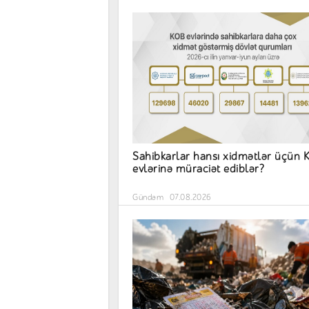
Sahibkarlar hansı xidmətlər üçün
evlərinə müraciət ediblər?
Gündəm
07.08.2026