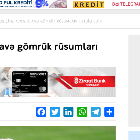
Kampa
Bizi TELEGRAM
Kart si
BŞ ÇINƏ 100% ƏLAVƏ GÖMRÜK RÜSUMLARI TƏTBIQ EDIR
avə gömrük rüsumları
Facebook
Twitter
LinkedIn
WhatsApp
Telegra
Share