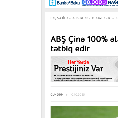
Maraqlı
BancoTV
Müsahibə
BAŞ SƏHIFƏ
XƏBƏRLƏR
MƏQALƏLƏR
A
ABŞ Çinə 100% əl
tətbiq edir
GÜNDƏM
10.10.2025