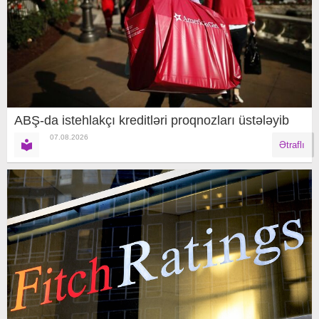
ABŞ-da istehlakçı kreditləri proqnozları üstələyib
07.08.2026
Ətraflı