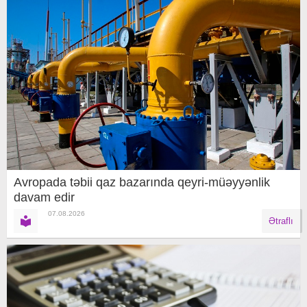
Avropada təbii qaz bazarında qeyri-müəyyənlik
davam edir
07.08.2026
Ətraflı