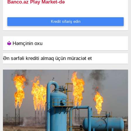
Banco.az Play Market-də
Kredit sifariş edin
Həmçinin oxu
Ən sərfəli krediti almaq üçün müraciət et