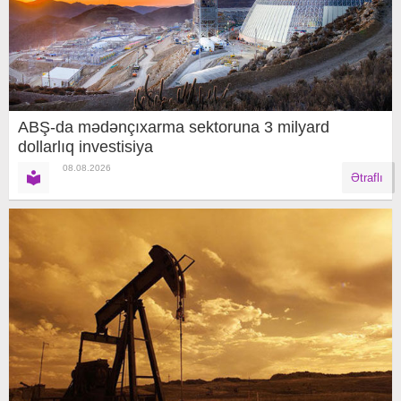
ABŞ-da mədənçıxarma sektoruna 3 milyard
dollarlıq investisiya
08.08.2026
Ətraflı