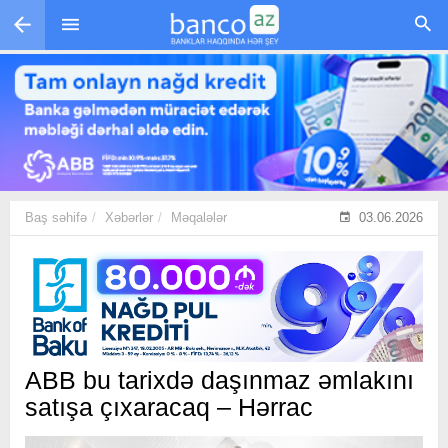
Skip to main content
Baş səhifə
Xəbərlər
Məqalələr
03.06.2026
ABB bu tarixdə daşınmaz əmlakını
satışa çıxaracaq – Hərrac