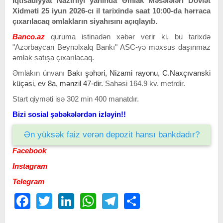
İqtisadiyyat Nazirliyi yanında Əmlak Məsələləri Dövlət
Xidməti 25 iyun 2026-cı il tarixində saat 10:00-da hərraca
çıxarılacaq əmlakların siyahısını açıqlayıb.
Banco.az
quruma istinadən xəbər verir ki, bu tarixdə
"Azərbaycan Beynəlxalq Bankı" ASC-yə məxsus daşınmaz
əmlak satışa çıxarılacaq.
Əmlakın ünvanı
Bakı şəhəri, Nizami rayonu, C.Naxçıvanski
küçəsi, ev 8a, mənzil 47-dir.
Sahəsi 164.9
kv. metrdir.
Start qiyməti isə 302 min 400 manatdır.
Bizi sosial şəbəkələrdən izləyin!!
Ən yüksək faiz verən depozit hansı bankdadır?
Facebook
Instagram
Telegram
Facebook
Twitter
LinkedIn
WhatsApp
Telegram
Share