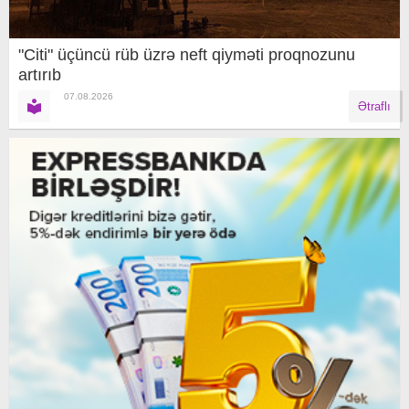
"Citi" üçüncü rüb üzrə neft qiyməti proqnozunu
artırıb
07.08.2026
Ətraflı