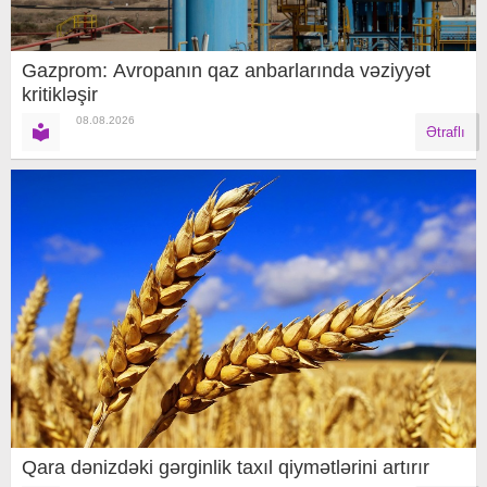
Gazprom: Avropanın qaz anbarlarında vəziyyət
kritikləşir
08.08.2026
Ətraflı
Qara dənizdəki gərginlik taxıl qiymətlərini artırır