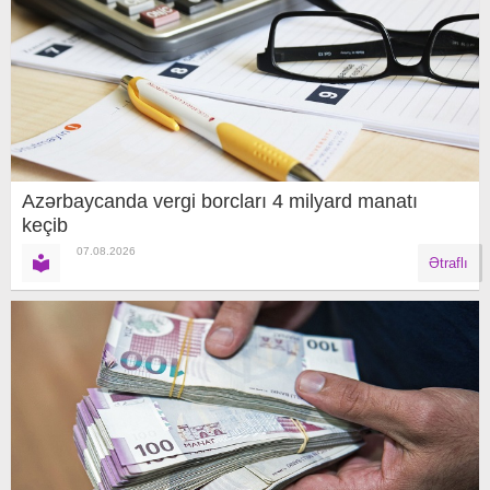
Azərbaycanda vergi borcları 4 milyard manatı
keçib
07.08.2026
Ətraflı