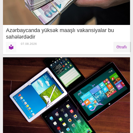
Azərbaycanda yüksək maaşlı vakansiyalar bu
sahələrdədir
07.08.2026
Ətraflı