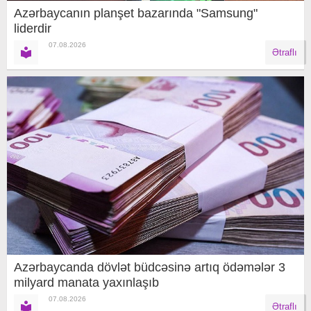
Azərbaycanın planşet bazarında "Samsung"
liderdir
07.08.2026
Ətraflı
Azərbaycanda dövlət büdcəsinə artıq ödəmələr 3
milyard manata yaxınlaşıb
07.08.2026
Ətraflı