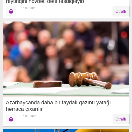
reytinqini növbəti dəfə təsdiqləyib
07.08.2026
Ətraflı
Azərbaycanda daha bir faydalı qazıntı yatağı
hərraca çıxarılır
07.08.2026
Ətraflı