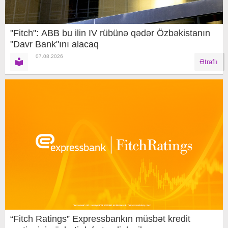
"Fitch": ABB bu ilin IV rübünə qədər Özbəkistanın
"Davr Bank"ını alacaq
07.08.2026
Ətraflı
“Fitch Ratings” Expressbankın müsbət kredit