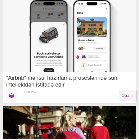
"Airbnb" məhsul hazırlama proseslərində süni
intellektdən istifadə edir
07.08.2026
Ətraflı