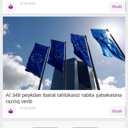
07.08.2026
Ətraflı
Aİ 348 peykdən ibarət təhlükəsiz rabitə şəbəkəsinə
razılıq verib
07.08.2026
Ətraflı