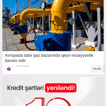
Avropada təbii qaz bazarında qeyri-müəyyənlik
davam edir
07.08.2026
Ətraflı