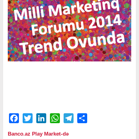
Facebook
Twitter
LinkedIn
WhatsApp
Telegram
Share
Banco.az Play Market-də