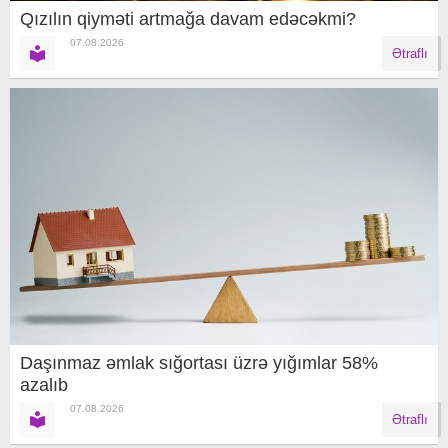
Qızılın qiyməti artmağa davam edəcəkmi?
07.08.2026
Ətraflı
Daşınmaz əmlak sığortası üzrə yığımlar 58%
azalıb
07.08.2026
Ətraflı