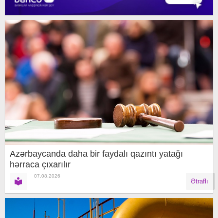
Azərbaycanda daha bir faydalı qazıntı yatağı
hərraca çıxarılır
07.08.2026
Ətraflı