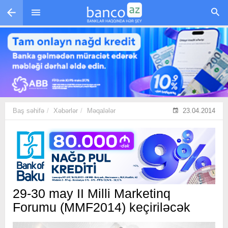
Skip to main content
Baş səhifə
Xəbərlər
Məqalələr
23.04.2014
29-30 may II Milli Marketinq
Forumu (MMF2014) keçiriləcək