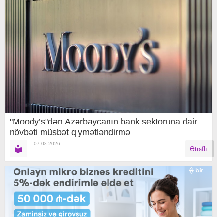
"Moody’s"dən Azərbaycanın bank sektoruna dair
növbəti müsbət qiymətləndirmə
07.08.2026
Ətraflı