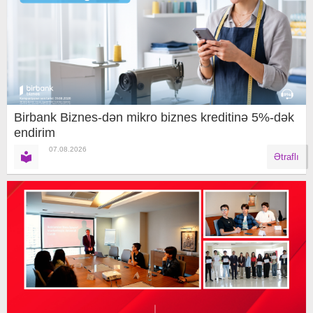
Birbank Biznes-dən mikro biznes kreditinə 5%-dək
endirim
07.08.2026
Ətraflı