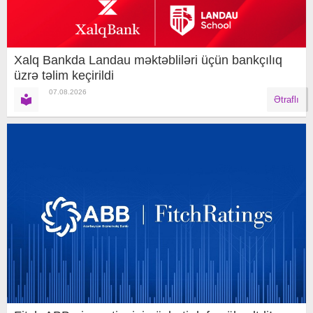
Xalq Bankda Landau məktəbliləri üçün bankçılıq
üzrə təlim keçirildi
07.08.2026
Ətraflı