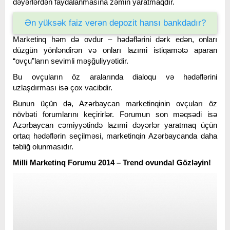
dəyərlərdən faydalanmasına zəmin yaratmaqdır.
Ən yüksək faiz verən depozit hansı bankdadır?
Marketinq həm də ovdur – hədəflərini dərk edən, onları
düzgün yönləndirən və onları lazımi istiqamətə aparan
“ovçu”ların sevimli məşğuliyyətidir.
Bu ovçuların öz aralarında dialoqu və hədəflərini
uzlaşdırması isə çox vacibdir.
Bunun üçün də, Azərbaycan marketinqinin ovçuları öz
növbəti forumlarını keçirirlər. Forumun son məqsədi isə
Azərbaycan cəmiyyətində lazımi dəyərlər yaratmaq üçün
ortaq hədəflərin seçilməsi, marketinqin Azərbaycanda daha
təbliğ olunmasıdır.
Milli Marketinq Forumu 2014 – Trend ovunda! Gözləyin!