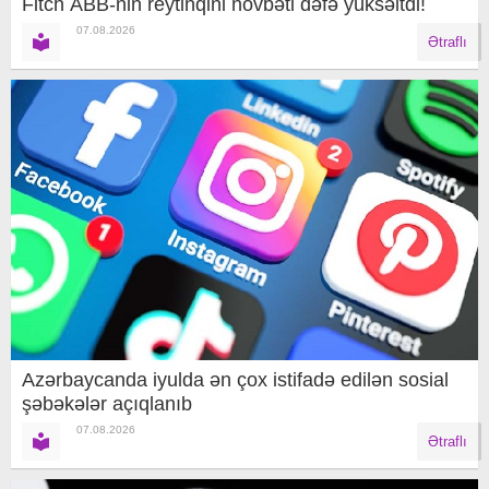
Fitch ABB-nin reytinqini növbəti dəfə yüksəltdi!
07.08.2026
Ətraflı
Azərbaycanda iyulda ən çox istifadə edilən sosial
şəbəkələr açıqlanıb
07.08.2026
Ətraflı