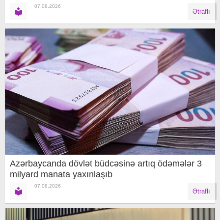
07.08.2026
Ətraflı
Azərbaycanda dövlət büdcəsinə artıq ödəmələr 3
milyard manata yaxınlaşıb
07.08.2026
Ətraflı