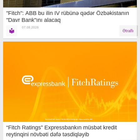
"Fitch": ABB bu ilin IV rübünə qədər Özbəkistanın
"Davr Bank"ını alacaq
07.08.2026
Ətraflı
“Fitch Ratings” Expressbankın müsbət kredit
reytinqini növbəti dəfə təsdiqləyib