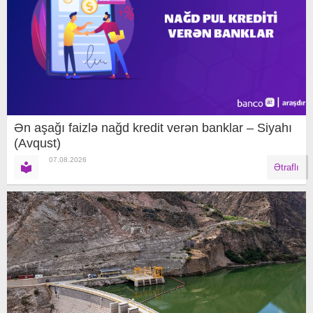
Ən aşağı faizlə nağd kredit verən banklar – Siyahı
(Avqust)
07.08.2026
Ətraflı