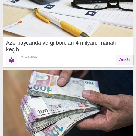
Azərbaycanda vergi borcları 4 milyard manatı
keçib
07.08.2026
Ətraflı