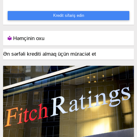
Kredit sifariş edin
Həmçinin oxu
Ən sərfəli krediti almaq üçün müraciət et