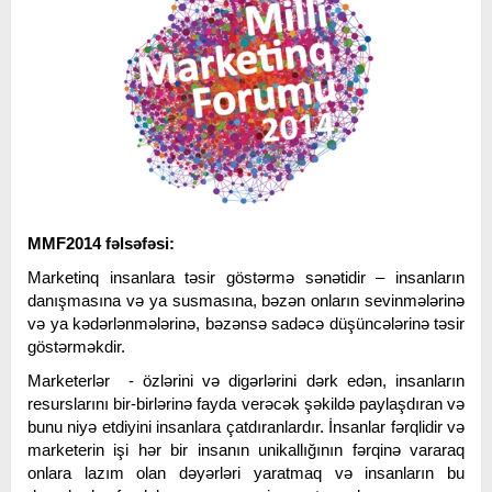
MMF2014 fəlsəfəsi:
Marketinq insanlara təsir göstərmə sənətidir – insanların
danışmasına və ya susmasına, bəzən onların sevinmələrinə
və ya kədərlənmələrinə, bəzənsə sadəcə düşüncələrinə təsir
göstərməkdir.
Marketerlər - özlərini və digərlərini dərk edən, insanların
resurslarını bir-birlərinə fayda verəcək şəkildə paylaşdıran və
bunu niyə etdiyini insanlara çatdıranlardır. İnsanlar fərqlidir və
marketerin işi hər bir insanın unikallığının fərqinə vararaq
onlara lazım olan dəyərləri yaratmaq və insanların bu