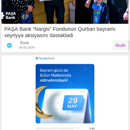
PAŞA Bank “Nargis” Fondunun Qurban bayramı
xeyriyyə aksiyasını dəstəklədi
Bank
Ətraflı
26.05.2026