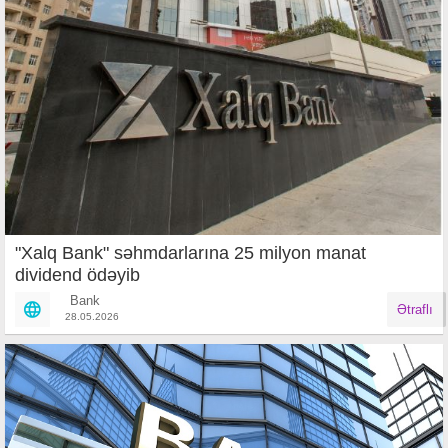
"Xalq Bank" səhmdarlarına 25 milyon manat
dividend ödəyib
Bank
Ətraflı
28.05.2026