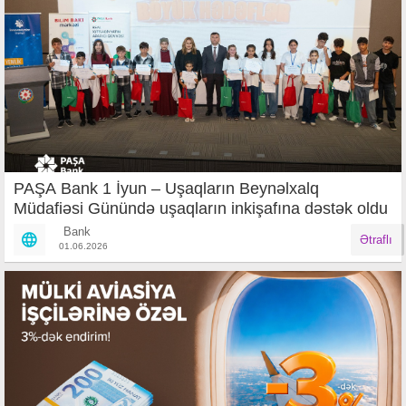
PAŞA Bank 1 İyun – Uşaqların Beynəlxalq
Müdafiəsi Günündə uşaqların inkişafına dəstək oldu
Bank
Ətraflı
01.06.2026