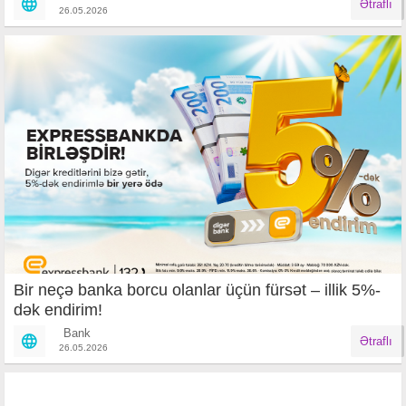
Ətraflı
26.05.2026
Bir neçə banka borcu olanlar üçün fürsət – illik 5%-
dək endirim!
Bank
Ətraflı
26.05.2026