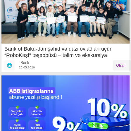
Bank of Baku-dan şəhid və qazi övladları üçün
“RoboKəşf” təşəbbüsü – təlim və ekskursiya
Bank
Ətraflı
26.05.2026