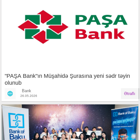
"PAŞA Bank"ın Müşahidə Şurasına yeni sədr təyin
olunub
Bank
Ətraflı
26.05.2026