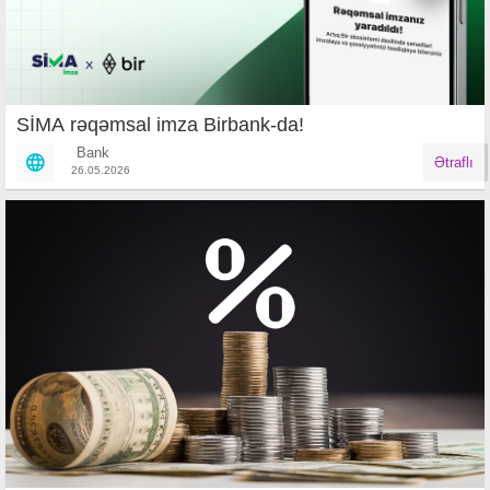
SİMA rəqəmsal imza Birbank-da!
Bank
Ətraflı
26.05.2026