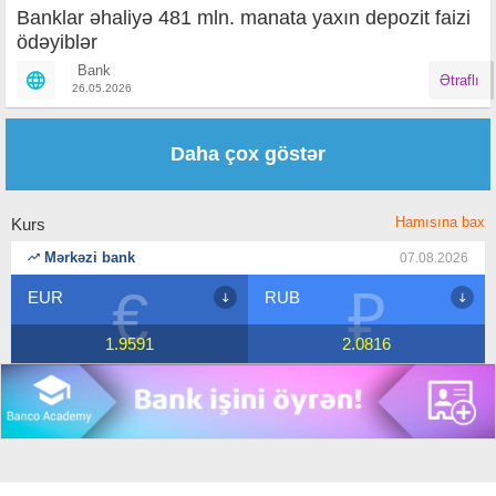
Banklar əhaliyə 481 mln. manata yaxın depozit faizi
ödəyiblər
Bank
Ətraflı
26.05.2026
Səhifələr
Daha çox göstər
Hamısına bax
Kurs
Mərkəzi bank
07.08.2026
€
₽
EUR
RUB
1.9591
2.0816