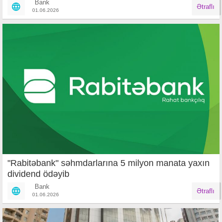
Bank
Ətraflı
01.06.2026
"Rabitəbank" səhmdarlarına 5 milyon manata yaxın
dividend ödəyib
Bank
Ətraflı
01.06.2026