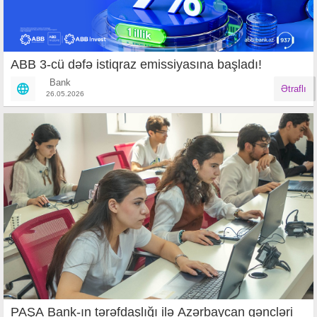
ABB 3-cü dəfə istiqraz emissiyasına başladı!
Bank
Ətraflı
26.05.2026
PAŞA Bank-ın tərəfdaşlığı ilə Azərbaycan gəncləri