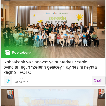
Rabitəbank və “İnnovasiyalar Mərkəzi” şəhid
övladları üçün “Zəfərin gələcəyi” layihəsini həyata
keçirib - FOTO
Bank
Ətraflı
01.06.2026