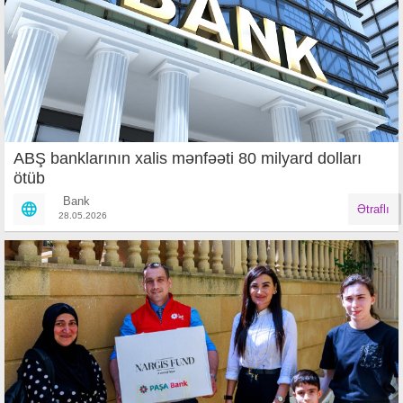
ABŞ banklarının xalis mənfəəti 80 milyard dolları
ötüb
Bank
Ətraflı
28.05.2026