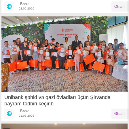
Bank
Ətraflı
02.06.2026
Unibank şəhid və qazi övladları üçün Şirvanda
bayram tədbiri keçirib
Bank
Ətraflı
01.06.2026