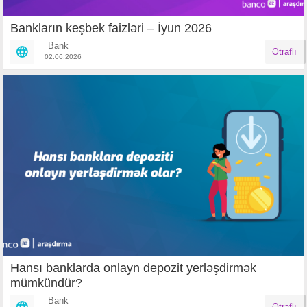
Bankların keşbek faizləri – İyun 2026
Bank
Ətraflı
02.06.2026
Hansı banklarda onlayn depozit yerləşdirmək
mümkündür?
Bank
Ətraflı