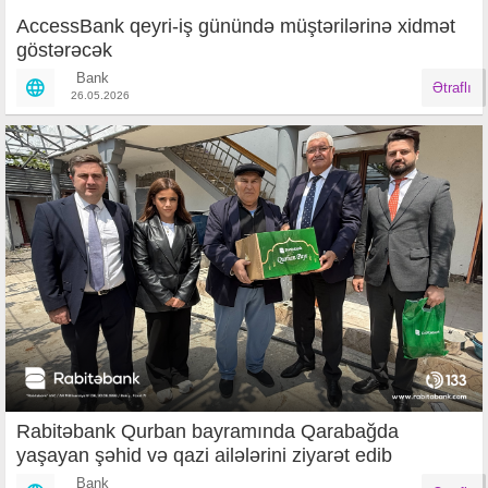
AccessBank qeyri-iş günündə müştərilərinə xidmət
göstərəcək
Bank
Ətraflı
26.05.2026
Rabitəbank Qurban bayramında Qarabağda
yaşayan şəhid və qazi ailələrini ziyarət edib
Bank