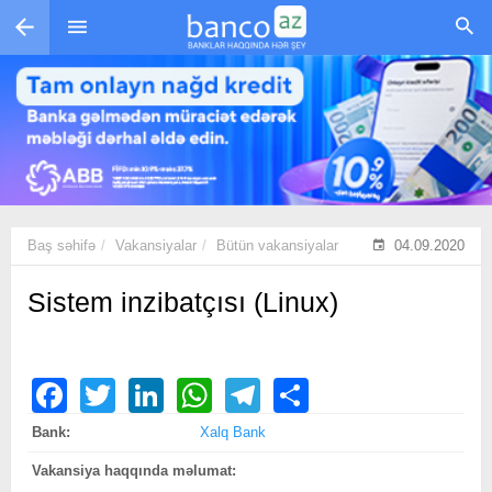
Skip to main content
Baş səhifə
Vakansiyalar
Bütün vakansiyalar
04.09.2020
Sistem inzibatçısı (Linux)
Facebook
Twitter
LinkedIn
WhatsApp
Telegram
Share
Bank:
Xalq Bank
Vakansiya haqqında məlumat: