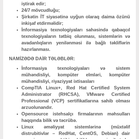
iştirak edir;
24/7 mövcudluğu;
Şirkətin İT siyasətinə uyğun olaraq daima özünü
inkişaf etdirməlidir;
İnformasiya texnologiyaları sahəsində qabaqcıl
texnologiyaların tətbiq olunması, sistemlərin və
avadanlıqların yenilənməsi ilə bağlı təkliflərin
hazırlanması.
NAMİZƏDƏ DAİR TƏLƏBLƏR:
İnformasiya texnologiyaları və sistem
mühəndisliyi, kompüter elmləri, kompüter
mühəndisliyi, riyaziyyat ixtisasları
CompTIA Linux+, Red Hat Certified System
Administrator (RHCSA), VMware Certified
Professional (VCP) sertifikatlarına sahib olması
arzuolunandır.
Opensource istehsalçı firmalarının məhsulları
haqqında bilik və təcrübə.
Linux əməliyyat sistemlərinə (müxtəlif
distrubitivlər – RedHat, CentOS, Debian) dair