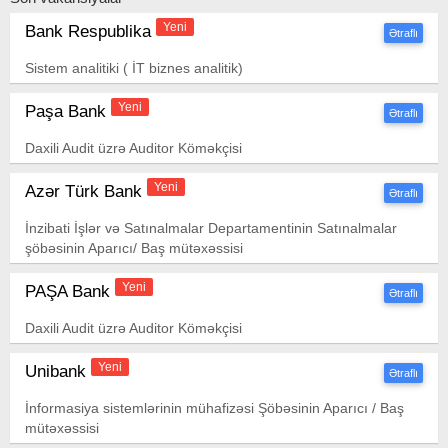
Yeni
Bank Respublika
Ətraflı
Sistem analitiki ( İT biznes analitik)
Yeni
Paşa Bank
Ətraflı
Daxili Audit üzrə Auditor Köməkçisi
Yeni
Azər Türk Bank
Ətraflı
İnzibati İşlər və Satınalmalar Departamentinin Satınalmalar
şöbəsinin Aparıcı/ Baş mütəxəssisi
Yeni
PAŞA Bank
Ətraflı
Daxili Audit üzrə Auditor Köməkçisi
Yeni
Unibank
Ətraflı
İnformasiya sistemlərinin mühafizəsi Şöbəsinin Aparıcı / Baş
mütəxəssisi