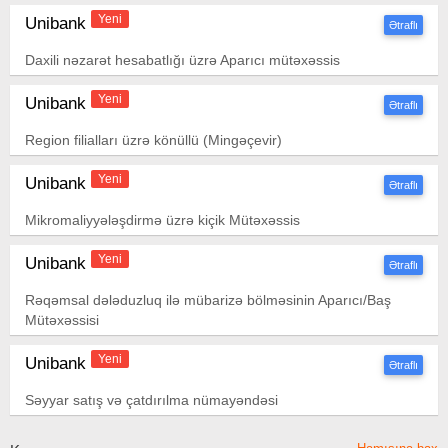
Yeni
Unibank
Ətraflı
Daxili nəzarət hesabatlığı üzrə Aparıcı mütəxəssis
Yeni
Unibank
Ətraflı
Region filialları üzrə könüllü (Mingəçevir)
Yeni
Unibank
Ətraflı
Mikromaliyyələşdirmə üzrə kiçik Mütəxəssis
Yeni
Unibank
Ətraflı
Rəqəmsal dələduzluq ilə mübarizə bölməsinin Aparıcı/Baş
Mütəxəssisi
Yeni
Unibank
Ətraflı
Səyyar satış və çatdırılma nümayəndəsi