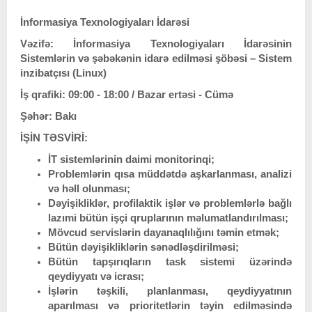
İnformasiya Texnologiyaları İdarəsi
Vəzifə: İnformasiya Texnologiyaları İdarəsinin
Sistemlərin və şəbəkənin idarə edilməsi şöbəsi – Sistem
inzibatçısı (Linux)
İş qrafiki: 09:00 - 18:00 / Bazar ertəsi - Cümə
Şəhər: Bakı
İŞİN TƏSVİRİ:
İT sistemlərinin daimi monitorinqi;
Problemlərin qısa müddətdə aşkarlanması, analizi
və həll olunması;
Dəyişikliklər, profilaktik işlər və problemlərlə bağlı
lazımi bütün işçi qruplarının məlumatlandırılması;
Mövcud servislərin dayanaqlılığını təmin etmək;
Bütün dəyişikliklərin sənədləşdirilməsi;
Bütün tapşırıqların task sistemi üzərində
qeydiyyatı və icrası;
İşlərin təşkili, planlanması, qeydiyyatının
aparılması və prioritetlərin təyin edilməsində