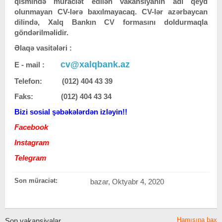
qismində müraciət edilən vakansiyanın adı qeyd
olunmayan CV-lərə baxılmayacaq. CV-lər azərbaycan
dilində, Xalq Bankın CV formasını doldurmaqla
göndərilməlidir.
Əlaqə vasitələri :
cv@xalqbank.az
E - mail :
Telefon: (012) 404 43 39
Faks: (012) 404 43 34
Bizi sosial şəbəkələrdən izləyin!!
Facebook
Instagram
Telegram
Son müraciət:
bazar, Oktyabr 4, 2020
Hamısına bax
Son vakansiyalar