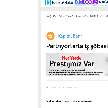
Maraqlı
BancoTV
Müsahibə
BAŞ SƏHIFƏ
VAKANSIYALAR
BÜTÜN VAKA
Kapital Bank
Partnyorlarla iş şöbəs
2568
31.10.2022
Vakansiya haqqında məlumat: