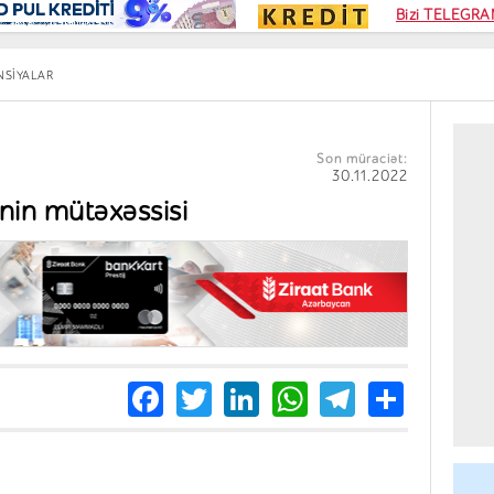
Kampa
Bizi TELEGRAM
Kart si
NSIYALAR
Son müraciət:
30.11.2022
inin mütəxəssisi
Facebook
Twitter
LinkedIn
WhatsApp
Telegra
Share