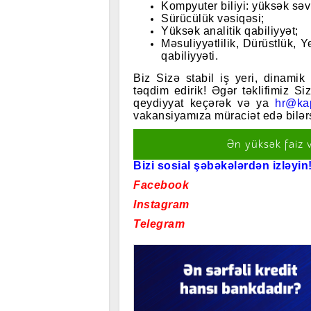
Kompyuter biliyi: yüksək səvi
Sürücülük vəsiqəsi;
Yüksək analitik qabiliyyət;
Məsuliyyətlilik, Dürüstlük, 
qabiliyyəti.
Biz Sizə stabil iş yeri, dinamik
təqdim edirik! Əgər təklifimiz Si
qeydiyyat keçərək və ya
hr@kap
vakansiyamıza müraciət edə bilərs
Ən yüksək faiz 
Bizi sosial şəbəkələrdən izləyin!
Facebook
Instagram
Telegram