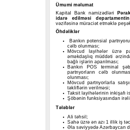
Ümumi məlumat
Kapital Bank namizədləri
Pərak
idarə edilməsi departamentin
vəzifəsinə müraciət etməklə peşə
Öhdəliklər
Bankın potensial partnyoru
cəlb olunması;
Mövcud layihələr üzrə p
əməkdaşlıq müddəti ərzində
bağlı işlərin aparılması;
Bankın POS terminal şəbək
partnyorların cəlb olunmas
olunması;
Mövcud partnyorlarla satışın
təkliflərin verilməsi;
Taksit layihələrinin inkişafı
Şöbənin funksiyasından irəli 
Tələblər
Ali təhsil;
Sahə üzrə ən azı 1 illik iş tə
Əla səviyyədə Azərbaycan dili 