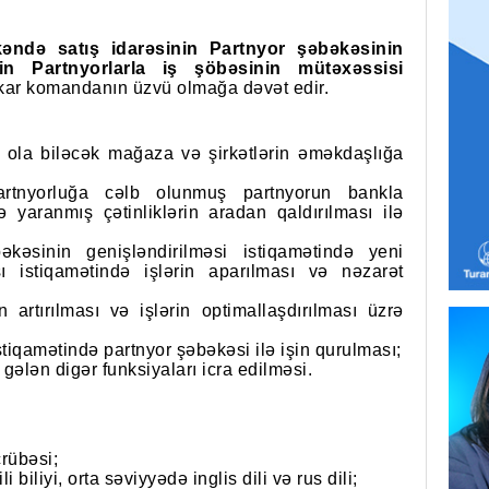
əndə satış idarəsinin Partnyor şəbəkəsinin
in Partnyorlarla iş
şöbəsinin mütəxəssisi
kar komandanın üzvü olmağa dəvət edir.
 ola biləcək mağaza və şirkətlərin əməkdaşlığa
artnyorluğa cəlb olunmuş partnyorun bankla
 yaranmış çətinliklərin aradan qaldırılması ilə
əsinin genişləndirilməsi istiqamətində yeni
ı istiqamətində işlərin aparılması və nəzarət
 artırılması və işlərin optimallaşdırılması üzrə
 istiqamətində partnyor şəbəkəsi ilə işin qurulması;
gələn digər funksiyaları icra edilməsi.
crübəsi;
biliyi, orta səviyyədə inglis dili və rus dili;