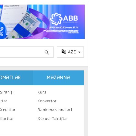
AZE
IDMƏTLƏR
MƏZƏNNƏ
Sifarişi
Kurs
tlər
Konvertor
reditlər
Bank məzənnələri
 Kartlar
Xüsusi Təkliflər
a