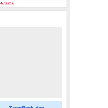
niyalar
-da izlə!
farişi
m