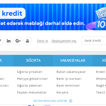
Daxil ol
Qeydiyyatdan keç
R
SIĞORTA
VAKANSIYALAR
X
Sığorta şirkətləri
Bütün vakansiyalar
Kredit 
arı
Maliyyə göstəriciləri
Bank işi kursları
Əmanə
ciləri
Sığorta xəbərləri
Bank terminləri
Nağd K
8
Faydalı məlumatlar
Karyera
Taksit
Sığorta kalkulyatoru
Peşakar inkişaf
İpotek
BÜTÜN MENYUNU GÖSTƏR