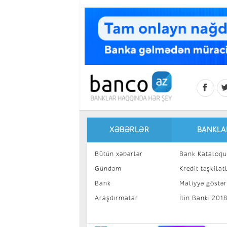
Skip to main content
XƏBƏRLƏR
BANKLA
Bütün xəbərlər
Bank Kataloqu
Gündəm
Kredit təşkilatl
Bank
Maliyyə göstəri
Araşdırmalar
İlin Bankı 201
İnvestisiya