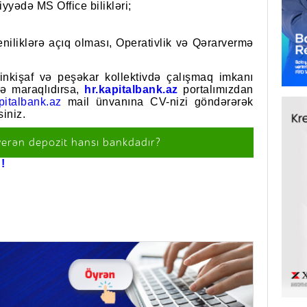
yyədə MS Office bilikləri;
Yeniliklərə açıq olması, Operativlik və Qərarvermə
 inkişaf və peşəkar kollektivdə çalışmaq imkanı
zə maraqlıdırsa,
hr.kapitalbank.az
portalımızdan
italbank.az
mail ünvanına CV-nizi göndərərək
iniz.
verən depozit hansı bankdadır?
!