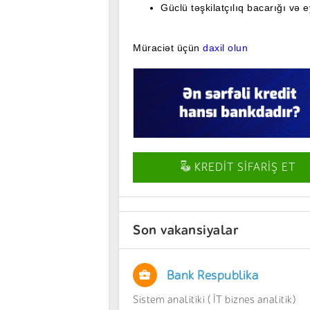
Güclü təşkilatçılıq bacarığı və 
Müraciət üçün
daxil olun
KREDİT SİFARİŞ ET
Son vakansiyalar
Bank Respublika
Sistem analitiki ( İT biznes analitik)