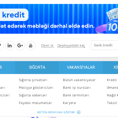
Daxil ol
Qeydiyyatdan keç
R
SIĞORTA
VAKANSIYALAR
X
Sığorta şirkətləri
Bütün vakansiyalar
Kredit 
arı
Maliyyə göstəriciləri
Bank işi kursları
Əmanə
ciləri
Sığorta xəbərləri
Bank terminləri
Nağd K
8
Faydalı məlumatlar
Karyera
Taksit
Sığorta kalkulyatoru
Peşakar inkişaf
İpotek
BÜTÜN MENYUNU GÖSTƏR