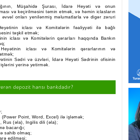
ağının, Müşahidə Şurası, İdarə Heyəti və onun
ılması və keçirilməsini təmin etmək, və həmin iclasların
an əvvəl onları yenilənmiş məlumatlarla və digər zəruri
yətinin iclası və Komitələrin fəaliyyəti ilə bağlı
sesini təşkil etmək;
nin iclası və Komitələrin qərarları haqqında Bankın
aq;
Heyətinin iclası və Komitələrin qərarlarının və
 etmək;
ətinin Sədri və üzvləri, İdarə Heyəti Sədrinin ofisinin
işlərini yerinə yetirmək.
verən depozit hansı bankdadır?
r;
Power Point, Word, Excel) ilə işləmək;
, Rus (əla), Ingilis dili (əla);
mə bacarığı;
tə sahib olmaq;
arə edilməsi;