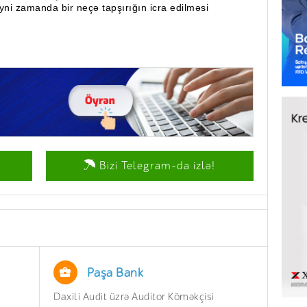
eyni zamanda bir neçə tapşırığın icra edilməsi
Bizi Telegram-da izlə!
Paşa Bank
Daxili Audit üzrə Auditor Köməkçisi
İnzib