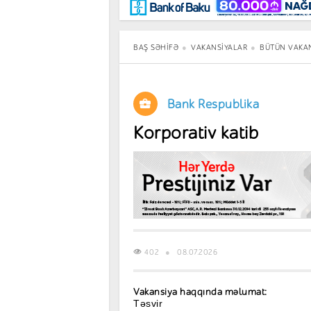
Maraqlı
BancoTV
Müsahibə
BAŞ SƏHIFƏ
VAKANSIYALAR
BÜTÜN VAKA
Bank Respublika
Korporativ katib
402
08.07.2026
Vakansiya haqqında məlumat:
Təsvir