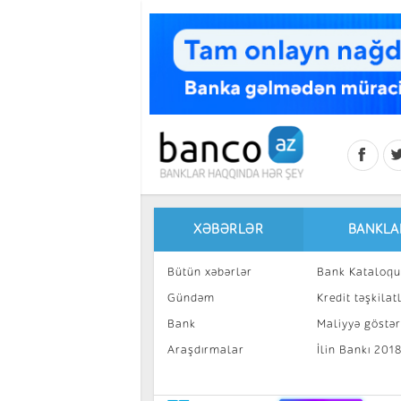
Skip to main content
XƏBƏRLƏR
BANKLA
Bütün xəbərlər
Bank Kataloqu
Gündəm
Kredit təşkilatl
Bank
Maliyyə göstəri
Araşdırmalar
İlin Bankı 201
İnvestisiya