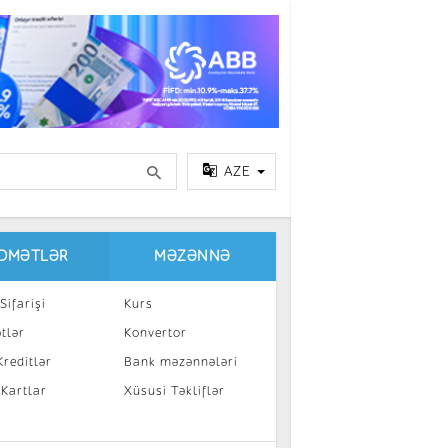
AZE
IDMƏTLƏR
MƏZƏNNƏ
Sifarişi
Kurs
tlər
Konvertor
reditlər
Bank məzənnələri
 Kartlar
Xüsusi Təkliflər
a