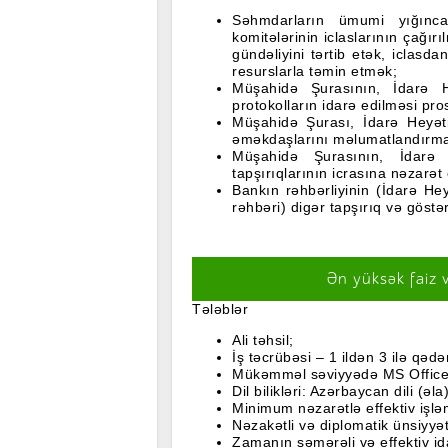
Səhmdarların ümumi yığınc
komitələrinin iclaslarının çağır
gündəliyini tərtib etək, iclasd
resurslarla təmin etmək;
Müşahidə Şurasının, İdarə He
protokolların idarə edilməsi pro
Müşahidə Şurası, İdarə Heyəti
əməkdaşlarını məlumatlandırm
Müşahidə Şurasının, İdarə 
tapşırıqlarının icrasına nəzarət
Bankın rəhbərliyinin (İdarə Hey
rəhbəri) digər tapşırıq və göstər
Ən yüksək faiz 
Tələblər
Ali təhsil;
İş təcrübəsi – 1 ildən 3 ilə qədə
Mükəmməl səviyyədə MS Office (
Dil bilikləri: Azərbaycan dili (əla)
Minimum nəzarətlə effektiv işlə
Nəzakətli və diplomatik ünsiyyə
Zamanın səmərəli və effektiv id