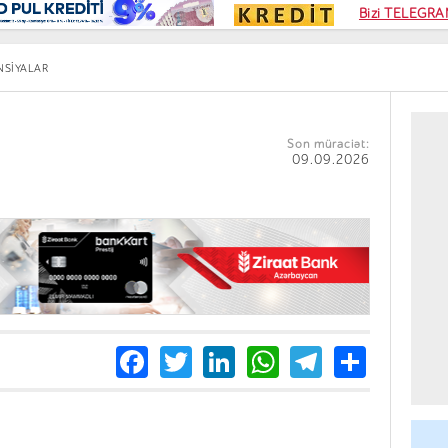
Kampa
Bizi TELEGRAM
Kart si
NSIYALAR
Son müraciət:
09.09.2026
Facebook
Twitter
LinkedIn
WhatsApp
Telegra
Share