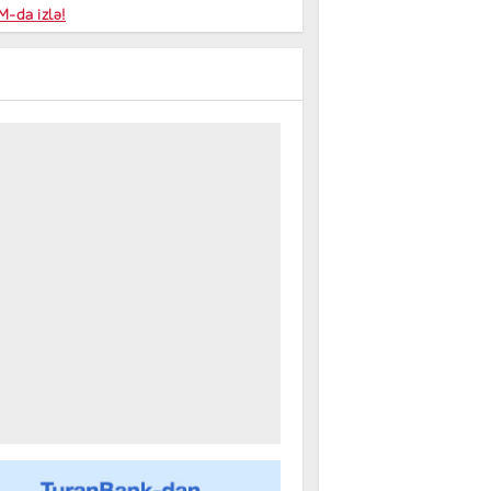
niyalar
-da izlə!
farişi
m