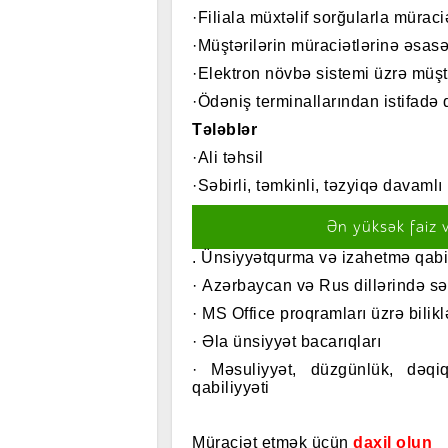
·Filiala müxtəlif sorğularla mürac
·Müştərilərin müraciətlərinə əsas
·Elektron növbə sistemi üzrə müşt
·Ödəniş terminallarından istifadə
Tələblər
·Ali təhsil
·Səbirli, təmkinli, təzyiqə davamlı
Ən yüksək faiz 
.
Ünsiyyətqurma və izahetmə qabil
· Azərbaycan və Rus dillərində s
· MS Office proqramları üzrə bilikl
· Əla ünsiyyət bacarıqları
· Məsuliyyət, düzgünlük, dəqiq
qabiliyyəti
Müraciət etmək üçün
daxil olun