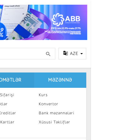
AZE
IDMƏTLƏR
MƏZƏNNƏ
Sifarişi
Kurs
tlər
Konvertor
reditlər
Bank məzənnələri
 Kartlar
Xüsusi Təkliflər
a