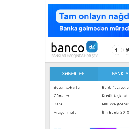
Skip to main content
XƏBƏRLƏR
BANKLA
Bütün xəbərlər
Bank Kataloqu
Gündəm
Kredit təşkilatl
Bank
Maliyyə göstəri
Araşdırmalar
İlin Bankı 201
İnvestisiya