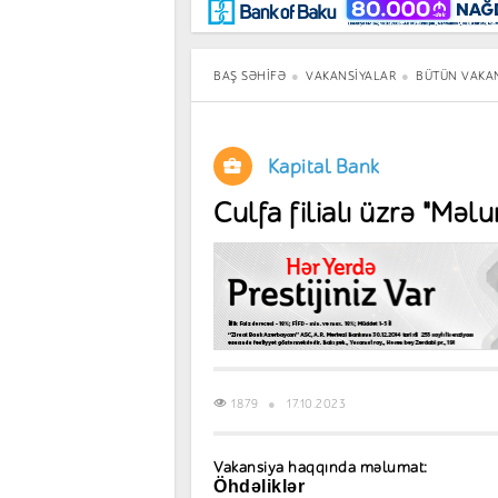
Maraqlı
BancoTV
Müsahibə
BAŞ SƏHIFƏ
VAKANSIYALAR
BÜTÜN VAKA
Kapital Bank
Culfa filialı üzrə "Məl
1879
17.10.2023
Vakansiya haqqında məlumat:
Öhdəliklər