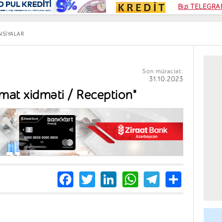
Kampa
Bizi TELEGRAM
Kart si
NSIYALAR
Son müraciət:
31.10.2023
umat xidməti / Reception"
Facebook
Twitter
LinkedIn
WhatsApp
Telegra
Share