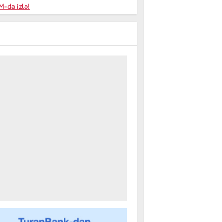
niyalar
-da izlə!
farişi
m