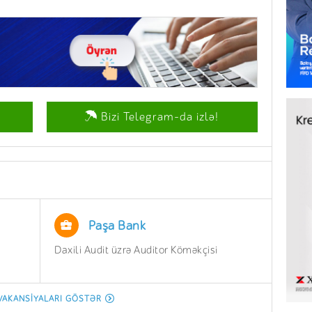
Bizi Telegram-da izlə!
Paşa Bank
Daxili Audit üzrə Auditor Köməkçisi
İnzib
Depar
Aparı
VAKANSIYALARI GÖSTƏR