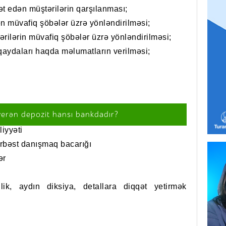
iət edən müştərilərin qarşılanması;
ən müvafiq şöbələr üzrə yönləndirilməsi;
ərilərin müvafiq şöbələr üzrə yönləndirilməsi;
 qaydaları haqda məlumatların verilməsi;
verən depozit hansı bankdadır?
iyyəti
ərbəst danışmaq bacarığı
ər
lik, aydın diksiya, detallara diqqət yetirmək