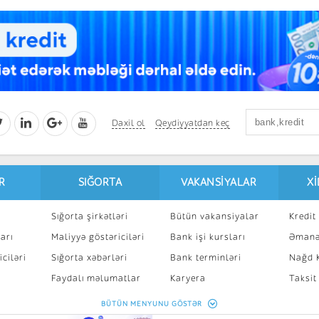
Daxil ol
Qeydiyyatdan keç
R
SIĞORTA
VAKANSIYALAR
X
Sığorta şirkətləri
Bütün vakansiyalar
Kredit 
arı
Maliyyə göstəriciləri
Bank işi kursları
Əmanə
ciləri
Sığorta xəbərləri
Bank terminləri
Nağd K
8
Faydalı məlumatlar
Karyera
Taksit
Sığorta kalkulyatoru
Peşakar inkişaf
İpotek
BÜTÜN MENYUNU GÖSTƏR