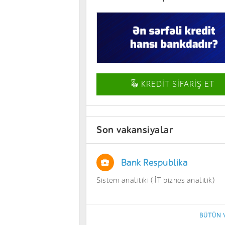
KREDİT SİFARİŞ ET
Son vakansiyalar
Bank Respublika
Sistem analitiki ( İT biznes analitik)
BÜTÜN 